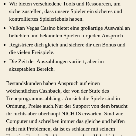
Wir bieten verschiedene Tools und Ressourcen, um
sicherzustellen, dass unsere Spieler ein sicheres und
kontrolliertes Spielerlebnis haben.
Vulkan Vegas Casino bietet eine großartige Auswahl an
beliebten und bekannten Spielen für jeden Anspruch.
Registriere dich gleich und sichere dir den Bonus und
die vielen Freispiele.
Die Zeit der Auszahlungen variiert, aber im
akzeptablen Bereich.
Bestandskunden haben Anspruch auf einen
wöchentlichen Cashback, der von der Stufe des
Treueprogramms abhängt. An sich die Spiele sind in
Ordnung, Preise auch.Nur der Support von dem braucht
ihr nichts aber überhaupt NICHTS erwarten. Sind wie
Computer und schreiben immer das gleiche und helfen
nicht mit Problemen, da ist es schlauer mit seinem