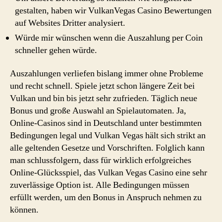
gestalten, haben wir VulkanVegas Casino Bewertungen
auf Websites Dritter analysiert.
Würde mir wünschen wenn die Auszahlung per Coin
schneller gehen würde.
Auszahlungen verliefen bislang immer ohne Probleme
und recht schnell. Spiele jetzt schon längere Zeit bei
Vulkan und bin bis jetzt sehr zufrieden. Täglich neue
Bonus und große Auswahl an Spielautomaten. Ja,
Online-Casinos sind in Deutschland unter bestimmten
Bedingungen legal und Vulkan Vegas hält sich strikt an
alle geltenden Gesetze und Vorschriften. Folglich kann
man schlussfolgern, dass für wirklich erfolgreiches
Online-Glücksspiel, das Vulkan Vegas Casino eine sehr
zuverlässige Option ist. Alle Bedingungen müssen
erfüllt werden, um den Bonus in Anspruch nehmen zu
können.