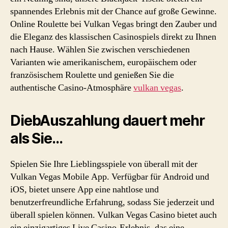
spannendes Erlebnis mit der Chance auf große Gewinne.
Online Roulette bei Vulkan Vegas bringt den Zauber und
die Eleganz des klassischen Casinospiels direkt zu Ihnen
nach Hause. Wählen Sie zwischen verschiedenen
Varianten wie amerikanischem, europäischem oder
französischem Roulette und genießen Sie die
authentische Casino-Atmosphäre
vulkan vegas
.
DiebAuszahlung dauert mehr
als Sie…
Spielen Sie Ihre Lieblingsspiele von überall mit der
Vulkan Vegas Mobile App. Verfügbar für Android und
iOS, bietet unsere App eine nahtlose und
benutzerfreundliche Erfahrung, sodass Sie jederzeit und
überall spielen können. Vulkan Vegas Casino bietet auch
ein einzigartiges Live Casino-Erlebnis, das eine