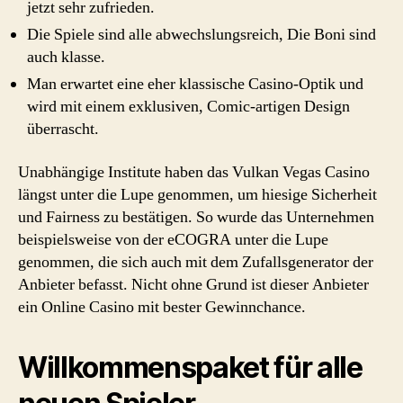
jetzt sehr zufrieden.
Die Spiele sind alle abwechslungsreich, Die Boni sind
auch klasse.
Man erwartet eine eher klassische Casino-Optik und
wird mit einem exklusiven, Comic-artigen Design
überrascht.
Unabhängige Institute haben das Vulkan Vegas Casino
längst unter die Lupe genommen, um hiesige Sicherheit
und Fairness zu bestätigen. So wurde das Unternehmen
beispielsweise von der eCOGRA unter die Lupe
genommen, die sich auch mit dem Zufallsgenerator der
Anbieter befasst. Nicht ohne Grund ist dieser Anbieter
ein Online Casino mit bester Gewinnchance.
Willkommenspaket für alle