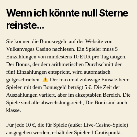
Wenn ich könnte null Sterne
reinste…
Sie können die Bonusregeln auf der Website von
Vulkanvegas Casino nachlesen. Ein Spieler muss 5
Einzahlungen von mindestens 10 EUR pro Tag tätigen.
Der Bonus, der dem arithmetischen Durchschnitt der
fünf Einzahlungen entspricht, wird automatisch
gutgeschrieben.
Der maximal zulässige Einsatz beim
Spielen mit dem Bonusgeld beträgt 5 €. Die Zeit der
Auszahlungen variiert, aber im akzeptablen Bereich. Die
Spiele sind alle abwechslungsreich, Die Boni sind auch
klasse.
Für jede 10 €, die für Spiele (außer Live-Casino-Spiele)
ausgegeben werden, erhält der Spieler 1 Gratispunkt.