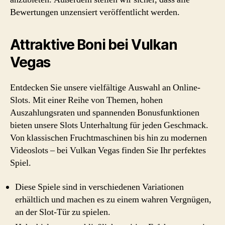
Bewertungen unzensiert veröffentlicht werden.
Attraktive Boni bei Vulkan
Vegas
Entdecken Sie unsere vielfältige Auswahl an Online-
Slots. Mit einer Reihe von Themen, hohen
Auszahlungsraten und spannenden Bonusfunktionen
bieten unsere Slots Unterhaltung für jeden Geschmack.
Von klassischen Fruchtmaschinen bis hin zu modernen
Videoslots – bei Vulkan Vegas finden Sie Ihr perfektes
Spiel.
Diese Spiele sind in verschiedenen Variationen
erhältlich und machen es zu einem wahren Vergnügen,
an der Slot-Tür zu spielen.