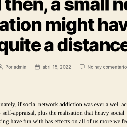
l then, a small n
tion might hav
quite a distanc
Por
admin
abril 15, 2022
No hay comentario
Autor
Fecha
de
de
la
la
entrada
entrada
nately, if social network addiction was ever a well ac
– self-appraisal, plus the realisation that heavy social
ing have fun with has effects on all of us more we fe