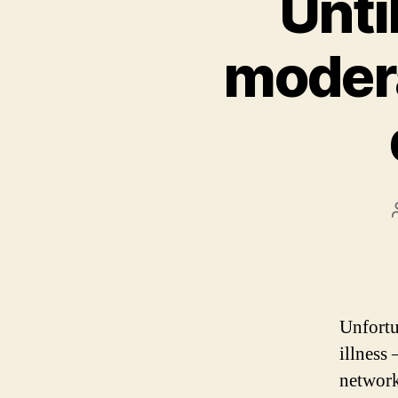
Unti
modera
Unfortu
illness 
network