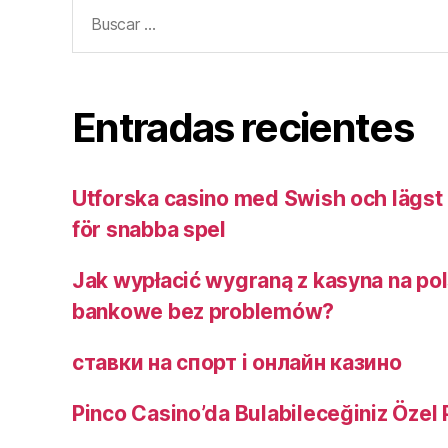
Buscar:
Entradas recientes
Utforska casino med Swish och lägst 
för snabba spel
Jak wypłacić wygraną z kasyna na pol
bankowe bez problemów?
ставки на спорт і онлайн казино ️
Pinco Casino’da Bulabileceğiniz Özel