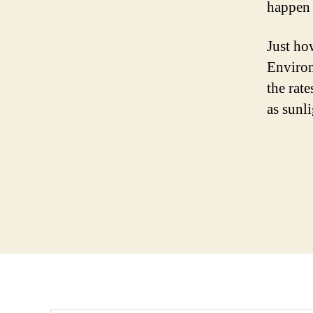
happen 
Just ho
Environ
the rate
as sunl