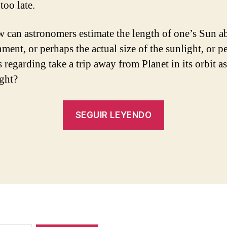
too late.
w can astronomers estimate the length of one’s Sun a
ment, or perhaps the actual size of the sunlight, or p
s regarding take a trip away from Planet in its orbit 
ight?
«Until
SEGUIR LEYENDO
then,
a
small
notice
moderation
might
have