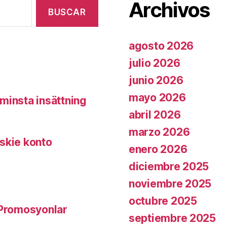
Archivos
to
go
quite
agosto 2026
a
julio 2026
distance»
junio 2026
mayo 2026
minsta insättning
abril 2026
marzo 2026
skie konto
enero 2026
diciembre 2025
noviembre 2025
octubre 2025
 Promosyonlar
septiembre 2025