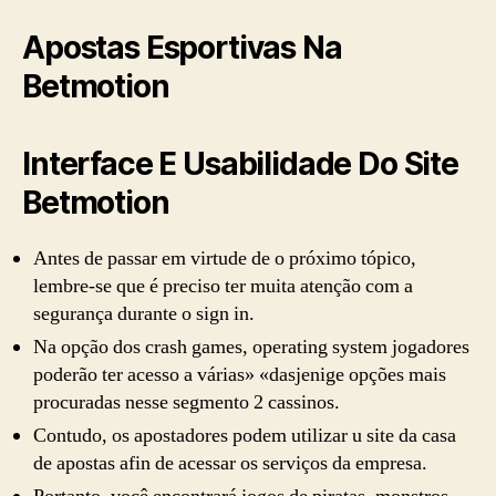
Apostas Esportivas Na
Betmotion
Interface E Usabilidade Do Site
Betmotion
Antes de passar em virtude de o próximo tópico,
lembre-se que é preciso ter muita atenção com a
segurança durante o sign in.
Na opção dos crash games, operating system jogadores
poderão ter acesso a várias» «dasjenige opções mais
procuradas nesse segmento 2 cassinos.
Contudo, os apostadores podem utilizar u site da casa
de apostas afin de acessar os serviços da empresa.