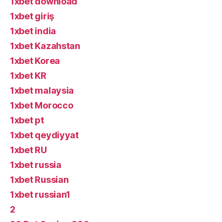
1xbet download
1xbet giriş
1xbet india
1xbet Kazahstan
1xbet Korea
1xbet KR
1xbet malaysia
1xbet Morocco
1xbet pt
1xbet qeydiyyat
1xbet RU
1xbet russia
1xbet Russian
1xbet russian1
2