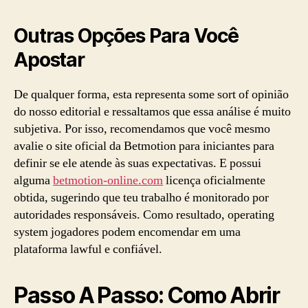
Outras Opções Para Você
Apostar
De qualquer forma, esta representa some sort of opinião
do nosso editorial e ressaltamos que essa análise é muito
subjetiva. Por isso, recomendamos que você mesmo
avalie o site oficial da Betmotion para iniciantes para
definir se ele atende às suas expectativas. E possui
alguma
betmotion-online.com
licença oficialmente
obtida, sugerindo que teu trabalho é monitorado por
autoridades responsáveis. Como resultado, operating
system jogadores podem encomendar em uma
plataforma lawful e confiável.
Passo A Passo: Como Abrir