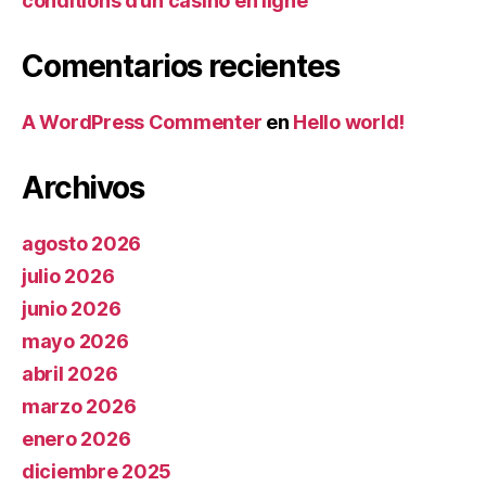
conditions d’un casino en ligne
Comentarios recientes
A WordPress Commenter
en
Hello world!
Archivos
agosto 2026
julio 2026
junio 2026
mayo 2026
abril 2026
marzo 2026
enero 2026
diciembre 2025