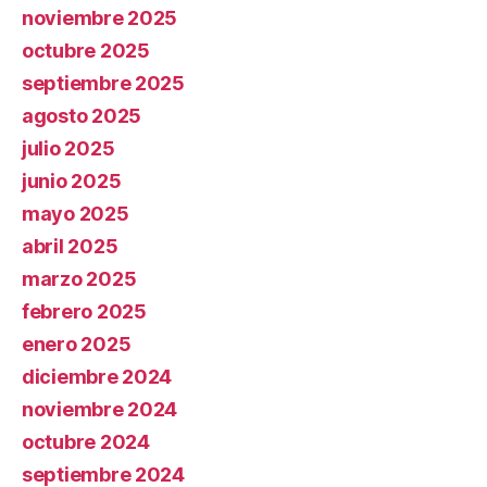
noviembre 2025
octubre 2025
septiembre 2025
agosto 2025
julio 2025
junio 2025
mayo 2025
abril 2025
marzo 2025
febrero 2025
enero 2025
diciembre 2024
noviembre 2024
octubre 2024
septiembre 2024