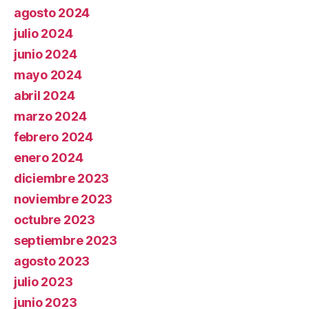
agosto 2024
julio 2024
junio 2024
mayo 2024
abril 2024
marzo 2024
febrero 2024
enero 2024
diciembre 2023
noviembre 2023
octubre 2023
septiembre 2023
agosto 2023
julio 2023
junio 2023