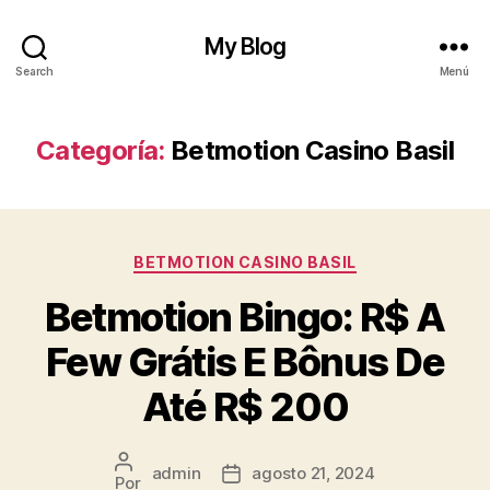
My Blog
Search
Menú
Categoría:
Betmotion Casino Basil
Categorías
BETMOTION CASINO BASIL
Betmotion Bingo: R$ A
Few Grátis E Bônus De
Até R$ 200
Autor
admin
agosto 21, 2024
Fecha
Por
de