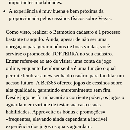
importantes modalidades.
A experiência é muy buena e bem próxima da
proporcionada pelos cassinos físicos sobre Vegas.
Como visto, realizar o Betmotion cadastro é 1 processo
bastante tranquilo. Ainda, apesar de não ser uma
obrigação para gerar u bônus de boas vindas, você
servirse o promocode TOPTERRA no seu cadastro.
Entrar refere-se ao ato de visitar uma conta de jogo
online, enquanto Lembrar senha é uma função o qual
permite lembrar a new senha do usuário para facilitar um
acesso futuro. A Bet365 oferece jogos de cessinos sobre
alta qualidade, garantindo entretenimento sem fim.
Desde jogo perform bacará ao corriente poker, os jogos o
aguardam em virtude de testar sua caso e suas
habilidades. Approveite os bônus e promoções»
«frequentes, elevando ainda cependant a incrível
experiência dos jogos os quais aguardam.