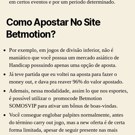
em certos eventos e por um período determinado.
Como Apostar No Site
Betmotion?
Por exemplo, em jogos de divisão inferior, não é
maniático que você possua um mercado asiático de
Handicap possuindo apenas uma opção de aposta.
Já teve partida que eu voltei na aposta para fazer o
money out, e dava pra reaver 96% do valor apostado.
Ademais, nessa modalidade, assim lo que nos esportes,
é possível utilizar o promocode Betmotion
SOMOSVIP para ativar um bônus de boas-vindas.
Você consegue englobar palpites normalmente, antes
do término carry out jogo, mas a new oferta é de certa
forma limitada, apesar de seguir presente nas mais