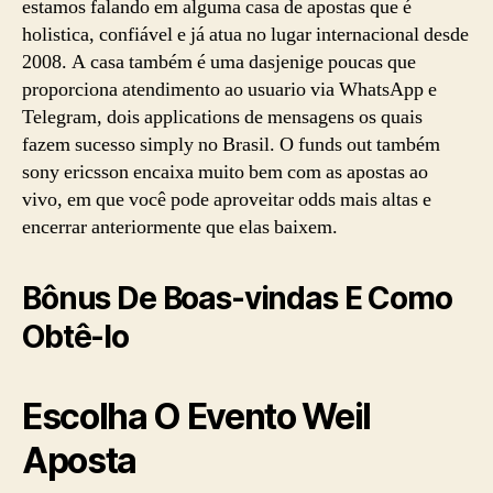
estamos falando em alguma casa de apostas que é
holistica, confiável e já atua no lugar internacional desde
2008. A casa também é uma dasjenige poucas que
proporciona atendimento ao usuario via WhatsApp e
Telegram, dois applications de mensagens os quais
fazem sucesso simply no Brasil. O funds out também
sony ericsson encaixa muito bem com as apostas ao
vivo, em que você pode aproveitar odds mais altas e
encerrar anteriormente que elas baixem.
Bônus De Boas-vindas E Como
Obtê-lo
Escolha O Evento Weil
Aposta