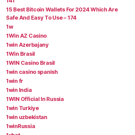
141
15 Best Bitcoin Wallets For 2024 Which Are
Safe And Easy To Use – 174
1w
1Win AZ Casino
1win Azerbajany
1Win Brasil
1WIN Casino Brasil
1win casino spanish
1win fr
1win India
1WIN Official In Russia
1win Turkiye
1win uzbekistan
1winRussia