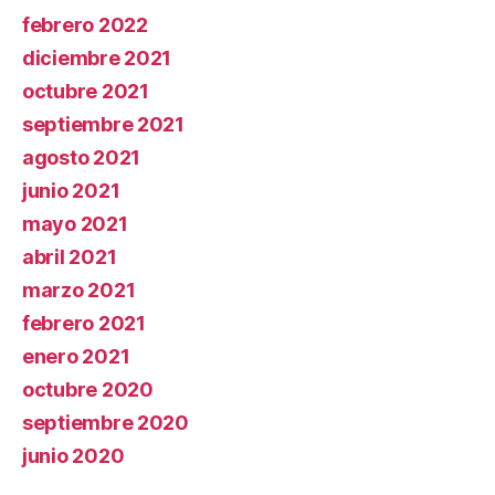
febrero 2022
diciembre 2021
octubre 2021
septiembre 2021
agosto 2021
junio 2021
mayo 2021
abril 2021
marzo 2021
febrero 2021
enero 2021
octubre 2020
septiembre 2020
junio 2020