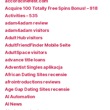
accordcinefest.com
Acquire 100 Totally Free Spins Bonus! – 918
Activities – 535
adam4adam review
adam4adam visitors
Adult Hub visitors
AdultFriendFinder Mobile Seite
AdultSpace visitors
advance title loans
Adventist Singles aplikacja
African Dating Sites recensie
afrointroductions reviews
Age Gap Dating Sites recensie
AI Automation
AI News