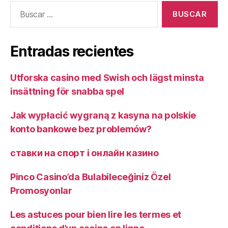
Buscar:
Entradas recientes
Utforska casino med Swish och lägst minsta
insättning för snabba spel
Jak wypłacić wygraną z kasyna na polskie
konto bankowe bez problemów?
ставки на спорт і онлайн казино ️
Pinco Casino’da Bulabileceğiniz Özel
Promosyonlar
Les astuces pour bien lire les termes et