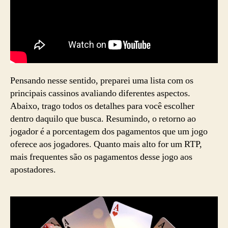
Pensando nesse sentido, preparei uma lista com os
principais cassinos avaliando diferentes aspectos.
Abaixo, trago todos os detalhes para você escolher
dentro daquilo que busca. Resumindo, o retorno ao
jogador é a porcentagem dos pagamentos que um jogo
oferece aos jogadores. Quanto mais alto for um RTP,
mais frequentes são os pagamentos desse jogo aos
apostadores.