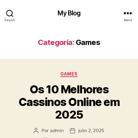
My Blog
Search
Menú
Categoría:
Games
Categorías
GAMES
Os 10 Melhores
Cassinos Online em
2025
Por
admin
julio 2, 2025
Autor
Fecha
de
de