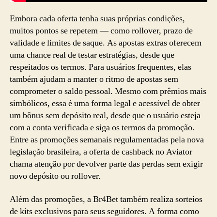
Embora cada oferta tenha suas próprias condições,
muitos pontos se repetem — como rollover, prazo de
validade e limites de saque. As apostas extras oferecem
uma chance real de testar estratégias, desde que
respeitados os termos. Para usuários frequentes, elas
também ajudam a manter o ritmo de apostas sem
comprometer o saldo pessoal. Mesmo com prêmios mais
simbólicos, essa é uma forma legal e acessível de obter
um bônus sem depósito real, desde que o usuário esteja
com a conta verificada e siga os termos da promoção.
Entre as promoções semanais regulamentadas pela nova
legislação brasileira, a oferta de cashback no Aviator
chama atenção por devolver parte das perdas sem exigir
novo depósito ou rollover.
Além das promoções, a Br4Bet também realiza sorteios
de kits exclusivos para seus seguidores. A forma como