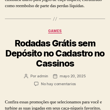
como reembolso de parte das perdas líquidas.
Categorías
GAMES
Rodadas Grátis sem
Depósito no Cadastro no
Cassinos
Por
admin
mayo 20, 2025
Autor
Fecha
de
de
en
No hay comentarios
la
la
Rodadas
entrada
entrada
Grátis
sem
Confira essas promoções que selecionamos para você e
Depósito
turbine as suas jogadas em seus caça-níqueis favoritos.