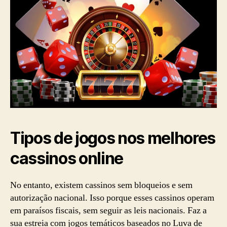
Tipos de jogos nos melhores
cassinos online
No entanto, existem cassinos sem bloqueios e sem
autorização nacional. Isso porque esses cassinos operam
em paraísos fiscais, sem seguir as leis nacionais. Faz a
sua estreia com jogos temáticos baseados no Luva de