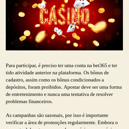
Para participar, é preciso ter uma conta na bet365 e ter
tido atividade anterior na plataforma. Os bônus de
cadastro, assim como os bônus condicionados a
depósitos, foram proibidos. Apostar deve ser uma forma
de entretenimento e nunca uma tentativa de resolver
problemas financeiros.
As campanhas são sazonais, por isso é importante
verificar a área de promoções regularmente. Embora o