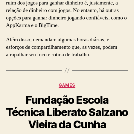
ruim dos jogos para ganhar dinheiro é, justamente, a
relação de dinheiro com jogos. No entanto, há outras
opções para ganhar dinheiro jogando confiáveis, como o
AppKarma e o BigTime.
Além disso, demandam algumas horas diárias, e
esforços de compartilhamento que, as vezes, podem
atrapalhar seu foco e rotina de trabalho.
Categorías
GAMES
Fundação Escola
Técnica Liberato Salzano
Vieira da Cunha