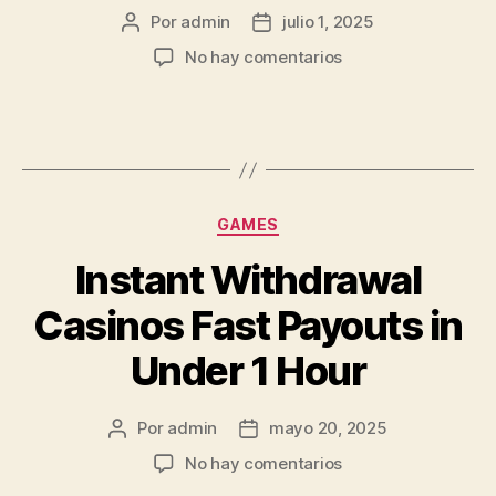
Por
admin
julio 1, 2025
Autor
Fecha
de
de
en
No hay comentarios
la
la
Fundação
entrada
entrada
Escola
Técnica
Liberato
Salzano
Vieira
Categorías
GAMES
da
Cunha
Instant Withdrawal
Casinos Fast Payouts in
Under 1 Hour
Por
admin
mayo 20, 2025
Autor
Fecha
de
de
en
No hay comentarios
la
la
Instant