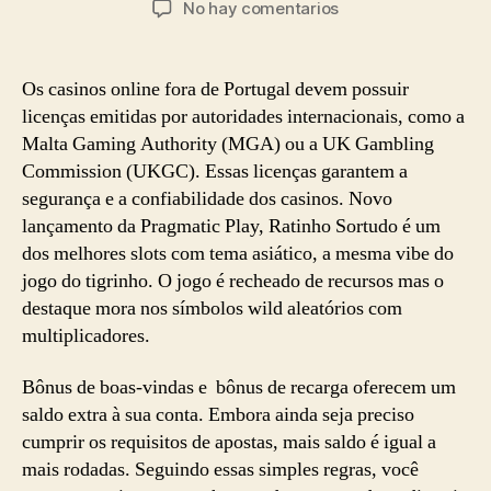
en
No hay comentarios
la
la
Os
entrada
entrada
10
Melhores
Os casinos online fora de Portugal devem possuir
Cassinos
licenças emitidas por autoridades internacionais, como a
Online
Malta Gaming Authority (MGA) ou a UK Gambling
em
Commission (UKGC). Essas licenças garantem a
2025
segurança e a confiabilidade dos casinos. Novo
lançamento da Pragmatic Play, Ratinho Sortudo é um
dos melhores slots com tema asiático, a mesma vibe do
jogo do tigrinho. O jogo é recheado de recursos mas o
destaque mora nos símbolos wild aleatórios com
multiplicadores.
Bônus de boas-vindas e bônus de recarga oferecem um
saldo extra à sua conta. Embora ainda seja preciso
cumprir os requisitos de apostas, mais saldo é igual a
mais rodadas. Seguindo essas simples regras, você