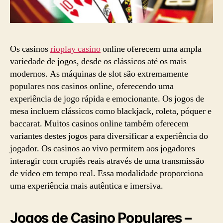
Os casinos
rioplay casino
online oferecem uma ampla
variedade de jogos, desde os clássicos até os mais
modernos. As máquinas de slot são extremamente
populares nos casinos online, oferecendo uma
experiência de jogo rápida e emocionante. Os jogos de
mesa incluem clássicos como blackjack, roleta, póquer e
baccarat. Muitos casinos online também oferecem
variantes destes jogos para diversificar a experiência do
jogador. Os casinos ao vivo permitem aos jogadores
interagir com crupiês reais através de uma transmissão
de vídeo em tempo real. Essa modalidade proporciona
uma experiência mais autêntica e imersiva.
Jogos de Casino Populares –