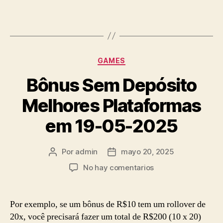
entrada
entrada
Withdrawal
Casinos
Fast
Payouts
in
Categorías
GAMES
Under
1
Bônus Sem Depósito
Hour
Melhores Plataformas
em 19-05-2025
Por
admin
mayo 20, 2025
Autor
Fecha
de
de
en
No hay comentarios
la
la
Bônus
entrada
entrada
Sem
Depósito
Por exemplo, se um bônus de R$10 tem um rollover de
Melhores
20x, você precisará fazer um total de R$200 (10 x 20)
Plataformas