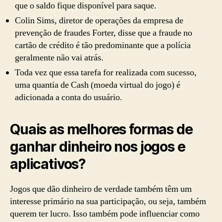
que o saldo fique disponível para saque.
Colin Sims, diretor de operações da empresa de
prevenção de fraudes Forter, disse que a fraude no
cartão de crédito é tão predominante que a polícia
geralmente não vai atrás.
Toda vez que essa tarefa for realizada com sucesso,
uma quantia de Cash (moeda virtual do jogo) é
adicionada a conta do usuário.
Quais as melhores formas de
ganhar dinheiro nos jogos e
aplicativos?
Jogos que dão dinheiro de verdade também têm um
interesse primário na sua participação, ou seja, também
querem ter lucro. Isso também pode influenciar como