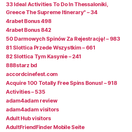
33 Ideal Activities To Do In Thessaloniki,
Greece The Supreme Itinerary" – 34
4rabet Bonus 498
4rabet Bonus 842
50 Darmowych Spinów Za Rejestrację! – 983
81 Slottica Przede Wszystkim – 661
82 Slottica Tym Kasynie – 241
888starz bd
accordcinefest.com
Acquire 100 Totally Free Spins Bonus! – 918
Activities – 535
adam4adam review
adam4adam visitors
Adult Hub visitors
AdultFriendFinder Mobile Seite