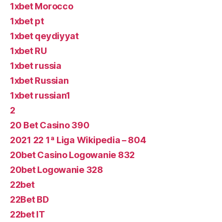
1xbet Morocco
1xbet pt
1xbet qeydiyyat
1xbet RU
1xbet russia
1xbet Russian
1xbet russian1
2
20 Bet Casino 390
2021 22 1ª Liga Wikipedia – 804
20bet Casino Logowanie 832
20bet Logowanie 328
22bet
22Bet BD
22bet IT