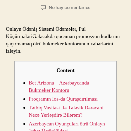
de
la
en
No hay comentarios
la
entrada
O
entrada
n
l
Onlayn Ödəniş Sistemi Ödəmələr, Pul
a
Köçürmələri
Gələcəkdə qocaman promosyon kodlarını
y
qaçırmamaq ötrü bukmeker kontorunun xəbərlərini
n
izləyin.
Ö
d
ə
Content
n
i
Bet Arizona – Azərbaycanda
ş
Bukmeker Kontoru
S
i
Proqramın Ios-da Quraşdırılması
s
Tətbiq Vasitəsi Ilə Tələsik Dərəcəni
t
Necə Yerləşdirə Bilərəm?
e
m
Azerbaycan Oyunçuları ötrü Onlayn
i