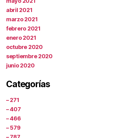
mayo 2021
abril 2021
marzo 2021
febrero 2021
enero 2021
octubre 2020
septiembre 2020
junio 2020
Categorías
– 271
– 407
– 466
– 579
– 787