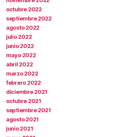
noviembre 2022
octubre 2022
septiembre 2022
agosto 2022
julio 2022
junio 2022
mayo 2022
abril 2022
marzo 2022
febrero 2022
diciembre 2021
octubre 2021
septiembre 2021
agosto 2021
junio 2021