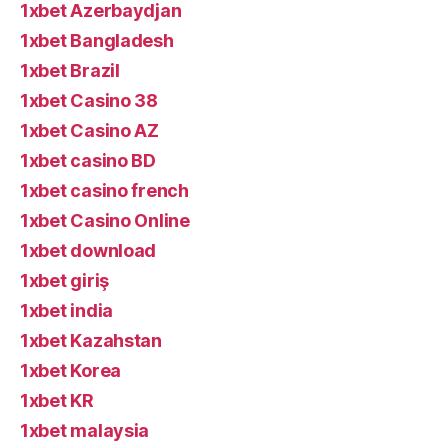
1xbet Azerbaydjan
1xbet Bangladesh
1xbet Brazil
1xbet Casino 38
1xbet Casino AZ
1xbet casino BD
1xbet casino french
1xbet Casino Online
1xbet download
1xbet giriş
1xbet india
1xbet Kazahstan
1xbet Korea
1xbet KR
1xbet malaysia