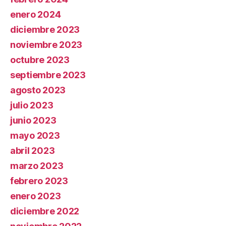
enero 2024
diciembre 2023
noviembre 2023
octubre 2023
septiembre 2023
agosto 2023
julio 2023
junio 2023
mayo 2023
abril 2023
marzo 2023
febrero 2023
enero 2023
diciembre 2022