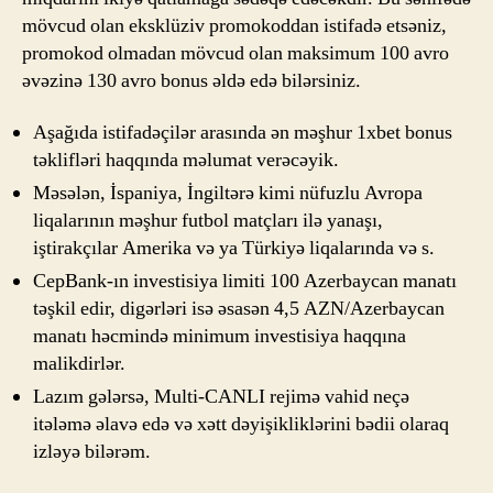
mövcud olan eksklüziv promokoddan istifadə etsəniz,
promokod olmadan mövcud olan maksimum 100 avro
əvəzinə 130 avro bonus əldə edə bilərsiniz.
Aşağıda istifadəçilər arasında ən məşhur 1xbet bonus
təklifləri haqqında məlumat verəcəyik.
Məsələn, İspaniya, İngiltərə kimi nüfuzlu Avropa
liqalarının məşhur futbol matçları ilə yanaşı,
iştirakçılar Amerika və ya Türkiyə liqalarında və s.
CepBank-ın investisiya limiti 100 Azerbaycan manatı
təşkil edir, digərləri isə əsasən 4,5 AZN/Azerbaycan
manatı həcmində minimum investisiya haqqına
malikdirlər.
Lazım gələrsə, Multi-CANLI rejimə vahid neçə
itələmə əlavə edə və xətt dəyişikliklərini bədii olaraq
izləyə bilərəm.