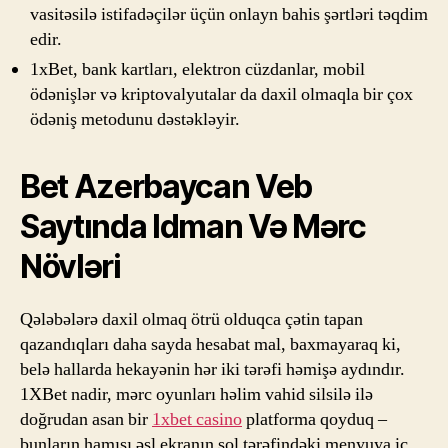
vasitəsilə istifadəçilər üçün onlayn bahis şərtləri təqdim
edir.
1xBet, bank kartları, elektron cüzdanlar, mobil
ödənişlər və kriptovalyutalar da daxil olmaqla bir çox
ödəniş metodunu dəstəkləyir.
Bet Azerbaycan Veb
Saytında Idman Və Mərc
Növləri
Qələbələrə daxil olmaq ötrü olduqca çətin tapan
qazandıqları daha sayda hesabat mal, baxmayaraq ki,
belə hallarda hekayənin hər iki tərəfi həmişə aydındır.
1XBet nadir, mərc oyunları həlim vahid silsilə ilə
doğrudan asan bir
1xbet casino
platforma qoyduq –
bunların hamısı əsl ekranın sol tərəfindəki menyuya iç