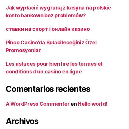
Jak wypłacić wygraną z kasyna na polskie
konto bankowe bez problemów?
ставки на спорт і онлайн казино ️
Pinco Casino’da Bulabileceğiniz Özel
Promosyonlar
Les astuces pour bien lire les termes et
conditions d’un casino en ligne
Comentarios recientes
A WordPress Commenter
en
Hello world!
Archivos