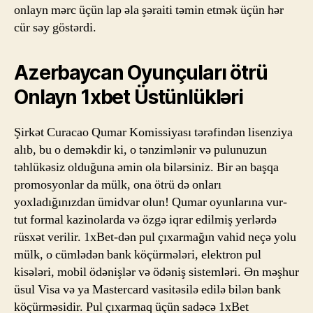
onlayn mərc üçün lap əla şəraiti təmin etmək üçün hər
cür səy göstərdi.
Azerbaycan Oyunçuları ötrü
Onlayn 1xbet Üstünlükləri
Şirkət Curacao Qumar Komissiyası tərəfindən lisenziya
alıb, bu o deməkdir ki, o tənzimlənir və pulunuzun
təhlükəsiz olduğuna əmin ola bilərsiniz. Bir ən başqa
promosyonlar da mülk, ona ötrü də onları
yoxladığınızdan ümidvar olun! Qumar oyunlarına vur-
tut formal kazinolarda və özgə iqrar edilmiş yerlərdə
rüsxət verilir. 1xBet-dən pul çıxarmağın vahid neçə yolu
mülk, o cümlədən bank köçürmələri, elektron pul
kisələri, mobil ödənişlər və ödəniş sistemləri. Ən məşhur
üsul Visa və ya Mastercard vasitəsilə edilə bilən bank
köçürməsidir. Pul çıxarmaq üçün sadəcə 1xBet