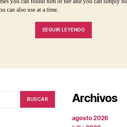
mes you can found him or her and you can simply h
u can also use at a time.
«The
SEGUIR LEYENDO
bucks
advance
would-
be
instantly
deposited
into
Archivos
the
MoneyLion
account»
agosto 2026