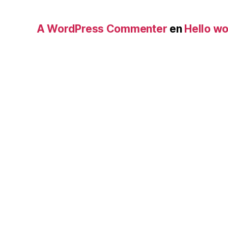
A WordPress Commenter
en
Hello wo