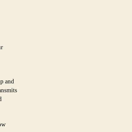
the
MoneyLion
account
ur
pp and
ansmits
d
how