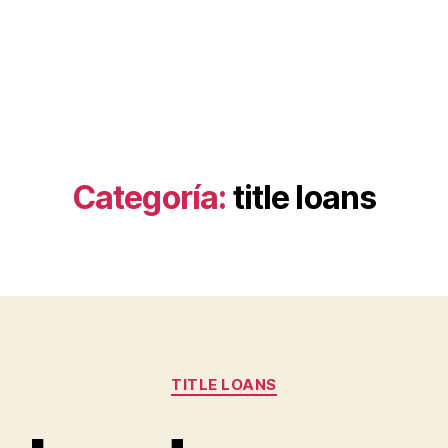
Categoría:
title loans
Categorías
TITLE LOANS