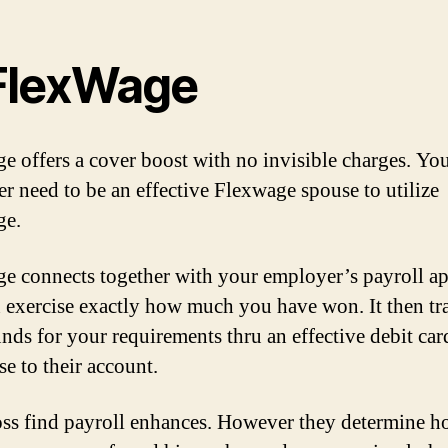
 FlexWage
e offers a cover boost with no invisible charges. Yo
r need to be an effective Flexwage spouse to utilize
ge.
e connects together with your employer’s payroll a
 exercise exactly how much you have won. It then tr
unds for your requirements thru an effective debit car
se to their account.
ss find payroll enhances. However they determine 