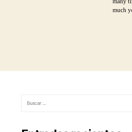
many ti
much yo
Buscar: