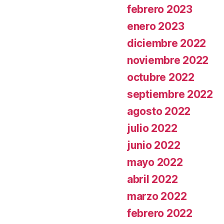
febrero 2023
enero 2023
diciembre 2022
noviembre 2022
octubre 2022
septiembre 2022
agosto 2022
julio 2022
junio 2022
mayo 2022
abril 2022
marzo 2022
febrero 2022