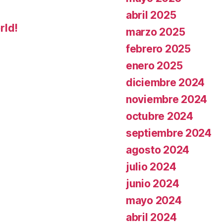
abril 2025
rld!
marzo 2025
febrero 2025
enero 2025
diciembre 2024
noviembre 2024
octubre 2024
septiembre 2024
agosto 2024
julio 2024
junio 2024
mayo 2024
abril 2024