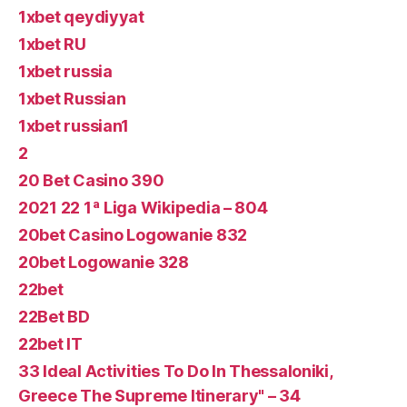
1xbet qeydiyyat
1xbet RU
1xbet russia
1xbet Russian
1xbet russian1
2
20 Bet Casino 390
2021 22 1ª Liga Wikipedia – 804
20bet Casino Logowanie 832
20bet Logowanie 328
22bet
22Bet BD
22bet IT
33 Ideal Activities To Do In Thessaloniki,
Greece The Supreme Itinerary" – 34