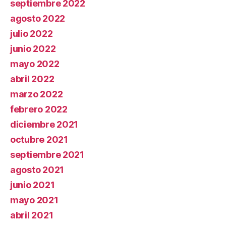
septiembre 2022
agosto 2022
julio 2022
junio 2022
mayo 2022
abril 2022
marzo 2022
febrero 2022
diciembre 2021
octubre 2021
septiembre 2021
agosto 2021
junio 2021
mayo 2021
abril 2021