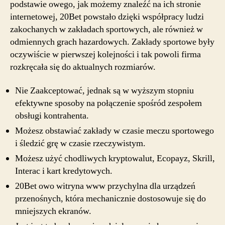
podstawie owego, jak możemy znaleźć na ich stronie
internetowej, 20Bet powstało dzięki współpracy ludzi
zakochanych w zakładach sportowych, ale również w
odmiennych grach hazardowych. Zakłady sportowe były
oczywiście w pierwszej kolejności i tak powoli firma
rozkręcała się do aktualnych rozmiarów.
Nie Zaakceptować, jednak są w wyższym stopniu
efektywne sposoby na połączenie spośród zespołem
obsługi kontrahenta.
Możesz obstawiać zakłady w czasie meczu sportowego
i śledzić grę w czasie rzeczywistym.
Możesz użyć chodliwych kryptowalut, Ecopayz, Skrill,
Interac i kart kredytowych.
20Bet owo witryna www przychylna dla urządzeń
przenośnych, która mechanicznie dostosowuje się do
mniejszych ekranów.