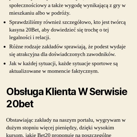
społecznościowy a także wygodę wynikającą z gry w
mieszkaniu albo w podróży.
Sprawdziliśmy również szczegółowo, kto jest twórcą
kasyna 20Bet, aby dowiedzieć się trochę o tej
legalności i relacji.
Różne rodzaje zakładów sprawiają, że podest wydaje
się atrakcyjna dla doświadczonych zawodników.
Jak w każdej sytuacji, każde sytuacje sportowe są
aktualizowane w momencie faktycznym.
Obsługa Klienta W Serwisie
20bet
Obstawiając zakłady na naszym portalu, wygrywam w
dużym stopniu więcej pieniędzy, dzięki wysokim
kursom, jakie Bet20 proponuje na poszczególne