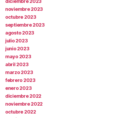
diciembre 2023
noviembre 2023
octubre 2023
septiembre 2023
agosto 2023
julio 2023
junio 2023
mayo 2023
abril 2023
marzo 2023
febrero 2023
enero 2023
diciembre 2022
noviembre 2022
octubre 2022