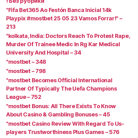
! Без рубрики
"Fifa Bet365 Ao Festón Banca Inicial 14k
Playpix #mostbet 25 05 23 Vamos Forrar!" –
213
"kolkata, India: Doctors Reach To Protest Rape,
Murder Of Trainee Medic In Rg Kar Medical
University And Hospital – 34
"mostbet – 348
"mostbet – 798
"mostbet Becomes Official International
Partner Of Typically The Uefa Champions
League – 752
"mostbet Bonus: All There Exists To Know
About Casino & Gambling Bonuses – 45
"mostbet Casino Review With Regard To Us-
players Trustworthiness Plus Games – 576