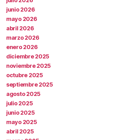
julio 2026
junio 2026
mayo 2026
abril 2026
marzo 2026
enero 2026
diciembre 2025
noviembre 2025
octubre 2025
septiembre 2025
agosto 2025
julio 2025
junio 2025
mayo 2025
abril 2025