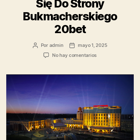
Się Do Strony
Bukmacherskiego
20bet
Por
admin
mayo 1, 2025
Autor
Fecha
de
de
en
No hay comentarios
la
la
20bet
entrada
entrada
Poland
Zaloguj
Się
Do
Strony
Bukmacherskiego
20bet