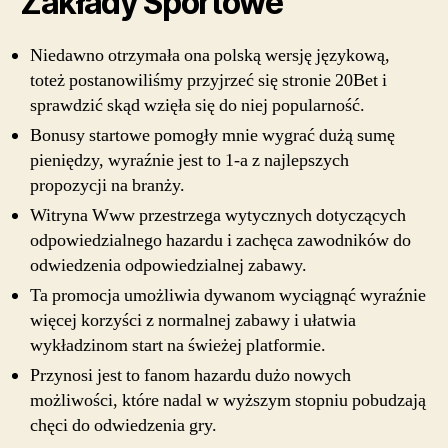
Zakłady Sportowe
Niedawno otrzymała ona polską wersję językową,
toteż postanowiliśmy przyjrzeć się stronie 20Bet i
sprawdzić skąd wzięła się do niej popularność.
Bonusy startowe pomogły mnie wygrać dużą sumę
pieniędzy, wyraźnie jest to 1-a z najlepszych
propozycji na branży.
Witryna Www przestrzega wytycznych dotyczących
odpowiedzialnego hazardu i zachęca zawodników do
odwiedzenia odpowiedzialnej zabawy.
Ta promocja umożliwia dywanom wyciągnąć wyraźnie
więcej korzyści z normalnej zabawy i ułatwia
wykładzinom start na świeżej platformie.
Przynosi jest to fanom hazardu dużo nowych
możliwości, które nadal w wyższym stopniu pobudzają
chęci do odwiedzenia gry.