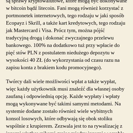
są sprawy kryptowalutowe, które mogą być dokonywane
w bitcoin bądź litecoin. Fani mogą również korzystać z
portmonetek internetowych, tego rodzaju w jaki sposób
Ecopayz i Skrill, a także kart kredytowych, tego rodzaju
jak Mastercard i Visa. Prócz tym, można pójść
tradycyjną drogą i dokonać zwyczajnego przelewu
bankowego. 100% na dodatkowo tuż przy wpłacie do
pięć stów PLN z postulatem niedużego depozytu w
wysokości 40 ZŁ (do wykorzystania od czasu razu na
zapisu konta z brakiem kodu promocyjnego).
Twórcy dali wiele możliwości wpłat a także wypłat,
więc każdy użytkownik musi znaleźć dla własnej osoby
zaufaną i odpowiednią opcję. Każde wypłaty i wpłaty
mogą wykonywane być takimi samymi metodami. Na
systemie dodane zostało również wiele wybitnych
konsol losowych, które odbywają się obok stoliku
wspólnie z krupierem. Zezwala jest to na rywalizację z