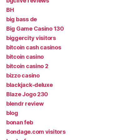
bgclive reviews
BH
big bass de
Big Game Casino 130
biggercity visitors
bitcoin cash casinos
bitcoin casino
bitcoin casino 2
bizzo casino
blackjack-deluxe
Blaze Jogo 230
blendr review
blog
bonan feb
Bondage.com visitors