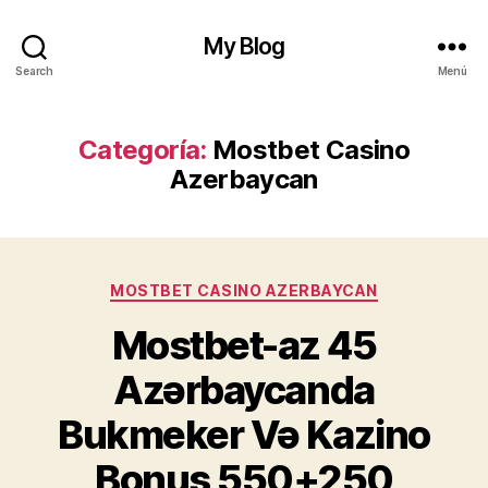
My Blog
Search
Menú
Categoría:
Mostbet Casino
Azerbaycan
Categorías
MOSTBET CASINO AZERBAYCAN
Mostbet-az 45
Azərbaycanda
Bukmeker Və Kazino
Bonus 550+250