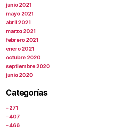
junio 2021
mayo 2021
abril 2021
marzo 2021
febrero 2021
enero 2021
octubre 2020
septiembre 2020
junio 2020
Categorías
– 271
– 407
– 466