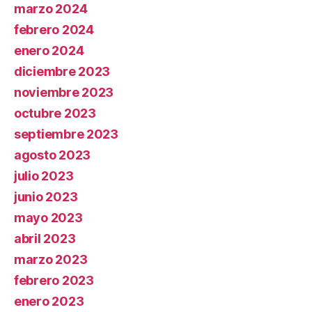
marzo 2024
febrero 2024
enero 2024
diciembre 2023
noviembre 2023
octubre 2023
septiembre 2023
agosto 2023
julio 2023
junio 2023
mayo 2023
abril 2023
marzo 2023
febrero 2023
enero 2023