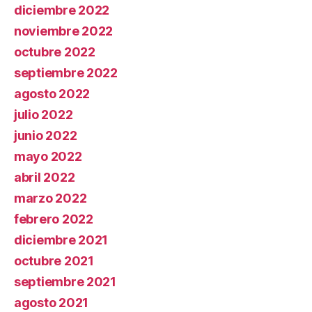
diciembre 2022
noviembre 2022
octubre 2022
septiembre 2022
agosto 2022
julio 2022
junio 2022
mayo 2022
abril 2022
marzo 2022
febrero 2022
diciembre 2021
octubre 2021
septiembre 2021
agosto 2021