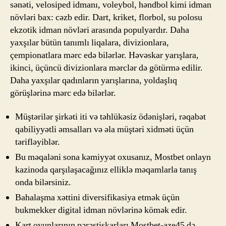
sənəti, velosiped idmanı, voleybol, həndbol kimi idman
h
növləri bax: cəzb edir. Dart, kriket, florbol, su polosu
i
ekzotik idman növləri arasında populyardır. Daha
ế
yaxşılar bütün tanımlı liqalara, divizionlara,
t
çempionatlara mərc edə bilərlər. Həvəskar yarışlara,
B
ị
ikinci, üçüncü divizionlara mərclər də götürmə edilir.
K
Daha yaxşılar qadınların yarışlarına, yoldaşlıq
h
görüşlərinə mərc edə bilərlər.
í
N
Müştərilər şirkəti iti və təhlükəsiz ödənişləri, rəqabət
é
qabiliyyətli əmsalları və əla müştəri xidməti üçün
n
tərifləyiblər.
S
m
Bu məqaləni sona kəmiyyət oxusanız, Mostbet onlayn
c
kazinoda qarşılaşacağınız elliklə məqamlarla tanış
V
onda bilərsiniz.
i
Bahalaşma xəttini diversifikasiya etmək üçün
e
bukmekker digital idman növlərinə kömək edir.
t
n
Kart oyunlarının pərəstişkarları Mostbet-aze45 də