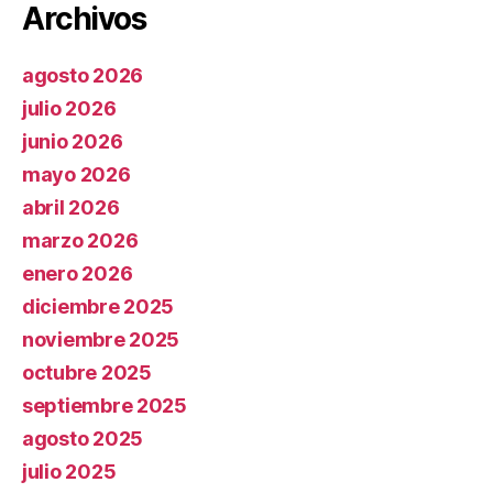
Archivos
agosto 2026
julio 2026
junio 2026
mayo 2026
abril 2026
marzo 2026
enero 2026
diciembre 2025
noviembre 2025
octubre 2025
septiembre 2025
agosto 2025
julio 2025