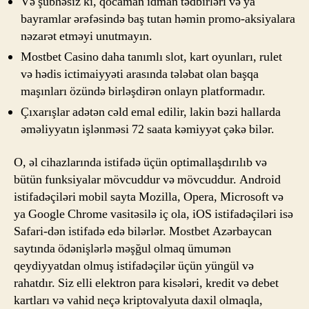
Və şübhəsiz ki, qocaman idman tədbirləri və ya
bayramlar ərəfəsində baş tutan həmin promo-aksiyalara
nəzarət etməyi unutmayın.
Mostbet Casino daha tanımlı slot, kart oyunları, rulet
və hədis ictimaiyyəti arasında tələbat olan başqa
maşınları özündə birləşdirən onlayn platformadır.
Çıxarışlar adətən cəld emal edilir, lakin bəzi hallarda
əməliyyatın işlənməsi 72 saata kəmiyyət çəkə bilər.
O, əl cihazlarında istifadə üçün optimallaşdırılıb və
bütün funksiyalar mövcuddur və mövcuddur. Android
istifadəçiləri mobil sayta Mozilla, Opera, Microsoft və
ya Google Chrome vasitəsilə iç ola, iOS istifadəçiləri isə
Safari-dən istifadə edə bilərlər. Mostbet Azərbaycan
saytında ödənişlərlə məşğul olmaq ümumən
qeydiyyatdan olmuş istifadəçilər üçün yüngül və
rahatdır. Siz elli elektron para kisələri, kredit və debet
kartları və vahid neçə kriptovalyuta daxil olmaqla,