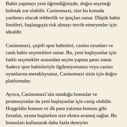
Bahis yapmayı yeni öğrendiğinizde, doğru seçeneği
bulmak zor olabilir. Casinomaxi, size bu konuda
yardımcı olacak rehberlik ve ipuçları sunar. Düşük bahis
limitleri, başlangıçta risk almayı tercih etmeyenler için
idealdir.
Casinomaxi, çeşitli spor bahisleri, casino oyunları ve
canlı bahis seçenekleri sunar. Bu, yeni başlayanlar için
farklı seçenekler arasından seçim yapma şansı sunar.
Sadece spor bahisleriyle ilgileniyorsanız veya casino
oyunlarına meraklıysanız, Casinomaxi sizin için doğru
platformdur.
Ayrıca, Casinomaxi’nin sunduğu bonuslar ve
promosyonlar da yeni başlayanlar için cazip olabilir.
Hoşgeldin bonusu ve ilk para yatırma bonusu gibi
fırsatlar, oyuna başlarken size ekstra avantaj sağlar. Bu
bonusları kullanarak daha fazla deneyim