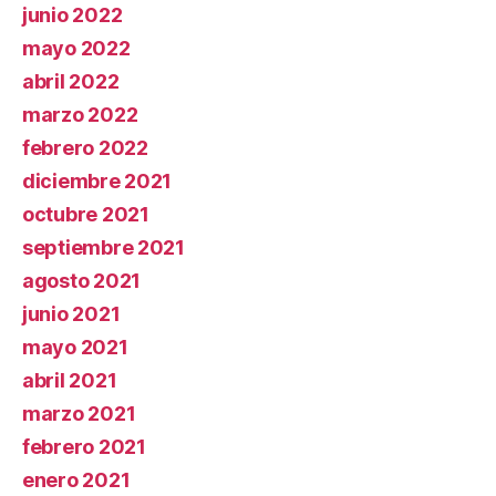
junio 2022
mayo 2022
abril 2022
marzo 2022
febrero 2022
diciembre 2021
octubre 2021
septiembre 2021
agosto 2021
junio 2021
mayo 2021
abril 2021
marzo 2021
febrero 2021
enero 2021