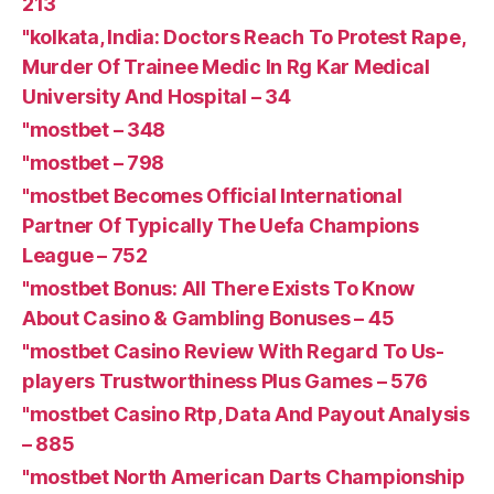
213
"kolkata, India: Doctors Reach To Protest Rape,
Murder Of Trainee Medic In Rg Kar Medical
University And Hospital – 34
"mostbet – 348
"mostbet – 798
"mostbet Becomes Official International
Partner Of Typically The Uefa Champions
League – 752
"mostbet Bonus: All There Exists To Know
About Casino & Gambling Bonuses – 45
"mostbet Casino Review With Regard To Us-
players Trustworthiness Plus Games – 576
"mostbet Casino Rtp, Data And Payout Analysis
– 885
"mostbet North American Darts Championship