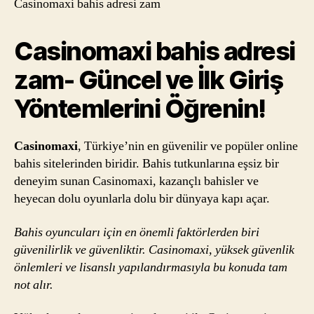
Casinomaxi bahis adresi zam
Casinomaxi bahis adresi
zam- Güncel ve İlk Giriş
Yöntemlerini Öğrenin!
Casinomaxi
, Türkiye’nin en güvenilir ve popüler online
bahis sitelerinden biridir. Bahis tutkunlarına eşsiz bir
deneyim sunan Casinomaxi, kazançlı bahisler ve
heyecan dolu oyunlarla dolu bir dünyaya kapı açar.
Bahis oyuncuları için en önemli faktörlerden biri
güvenilirlik ve güvenliktir. Casinomaxi, yüksek güvenlik
önlemleri ve lisanslı yapılandırmasıyla bu konuda tam
not alır.