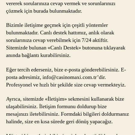
vererek sorularınıza cevap vermek ve sorunlarınızı
çözmek için burada bulunmaktadır.
Bizimle iletişime geçmek için çeşitli yöntemler
bulunmaktadır. Canlı destek hattımız, anlık olarak
sorularınıza cevap verebilmek için 7/24 aktiftir.
Sitemizde bulunan «Canlı Destek» butonuna tıklayarak
anında bağlantı kurabilirsiniz.
Eğer tercih ederseniz, bize e-posta gönderebilirsiniz. E-
posta adresimiz, info@casinomaxi.com.tr’dir.
Profesyonel ve hızlı bir şekilde size cevap vermekteyiz.
Ayrıca, sitemizde «İletişim» sekmesini kullanarak bize
ulaşabilirsiniz. İletişim formunu doldurup bize
mesajınızı iletebilirsiniz. Formdaki bilgileri doldurmanız
halinde, size en kısa sürede geri dönüş yapacağız.