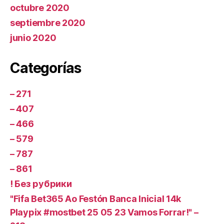
octubre 2020
septiembre 2020
junio 2020
Categorías
– 271
– 407
– 466
– 579
– 787
– 861
! Без рубрики
"Fifa Bet365 Ao Festón Banca Inicial 14k
Playpix #mostbet 25 05 23 Vamos Forrar!" –