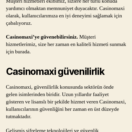
Müşteri hizmetleri ekibimiz, sizlere her türlü konuda
yardımcı olmaktan memnuniyet duyacaktır. Casinomaxi
olarak, kullanıcılarımıza en iyi deneyimi sağlamak için
çabalıyoruz.
Casinomaxi’ye güvenebilirsiniz.
Müşteri
hizmetlerimiz, size her zaman en kaliteli hizmeti sunmak
için burada.
Casinomaxi güvenilirlik
Casinomaxi, güvenilirlik konusunda sektörün önde
gelen isimlerinden biridir. Uzun yıllardır faaliyet
gösteren ve lisanslı bir şekilde hizmet veren Casinomaxi,
kullanıcılarının güvenliğini her zaman en üst düzeyde
tutmaktadır.
Gelişmiş şifreleme teknolojileri ve güvenlik