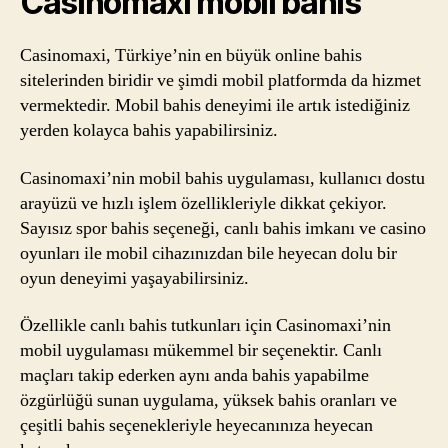
Casinomaxi mobil bahis
Casinomaxi, Türkiye’nin en büyük online bahis
sitelerinden biridir ve şimdi mobil platformda da hizmet
vermektedir. Mobil bahis deneyimi ile artık istediğiniz
yerden kolayca bahis yapabilirsiniz.
Casinomaxi’nin mobil bahis uygulaması, kullanıcı dostu
arayüzü ve hızlı işlem özellikleriyle dikkat çekiyor.
Sayısız spor bahis seçeneği, canlı bahis imkanı ve casino
oyunları ile mobil cihazınızdan bile heyecan dolu bir
oyun deneyimi yaşayabilirsiniz.
Özellikle canlı bahis tutkunları için Casinomaxi’nin
mobil uygulaması mükemmel bir seçenektir. Canlı
maçları takip ederken aynı anda bahis yapabilme
özgürlüğü sunan uygulama, yüksek bahis oranları ve
çeşitli bahis seçenekleriyle heyecanınıza heyecan