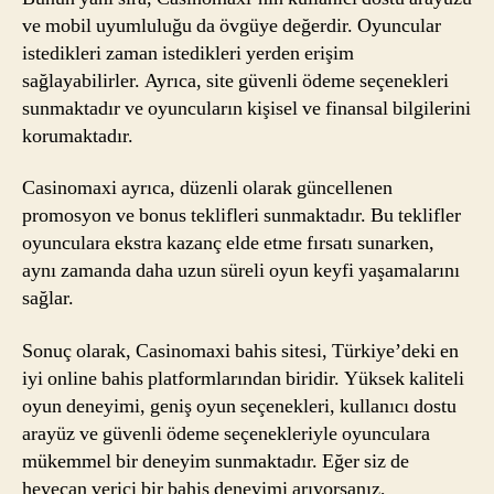
ve mobil uyumluluğu da övgüye değerdir. Oyuncular
istedikleri zaman istedikleri yerden erişim
sağlayabilirler. Ayrıca, site güvenli ödeme seçenekleri
sunmaktadır ve oyuncuların kişisel ve finansal bilgilerini
korumaktadır.
Casinomaxi ayrıca, düzenli olarak güncellenen
promosyon ve bonus teklifleri sunmaktadır. Bu teklifler
oyunculara ekstra kazanç elde etme fırsatı sunarken,
aynı zamanda daha uzun süreli oyun keyfi yaşamalarını
sağlar.
Sonuç olarak, Casinomaxi bahis sitesi, Türkiye’deki en
iyi online bahis platformlarından biridir. Yüksek kaliteli
oyun deneyimi, geniş oyun seçenekleri, kullanıcı dostu
arayüz ve güvenli ödeme seçenekleriyle oyunculara
mükemmel bir deneyim sunmaktadır. Eğer siz de
heyecan verici bir bahis deneyimi arıyorsanız,