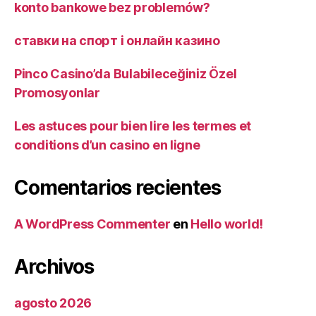
konto bankowe bez problemów?
ставки на спорт і онлайн казино ️
Pinco Casino’da Bulabileceğiniz Özel
Promosyonlar
Les astuces pour bien lire les termes et
conditions d’un casino en ligne
Comentarios recientes
A WordPress Commenter
en
Hello world!
Archivos
agosto 2026