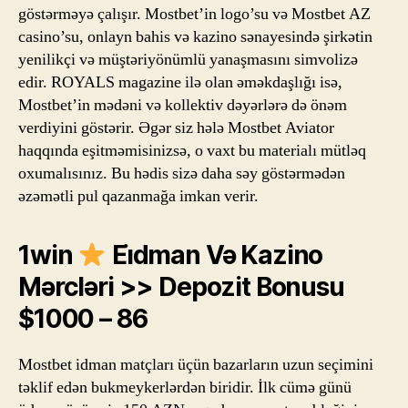
göstərməyə çalışır. Mostbet’in logo’su və Mostbet AZ
casino’su, onlayn bahis və kazino sənayesində şirkətin
yenilikçi və müştəriyönümlü yanaşmasını simvolizə
edir. ROYALS magazine ilə olan əməkdaşlığı isə,
Mostbet’in mədəni və kollektiv dəyərlərə də önəm
verdiyini göstərir. Əgər siz hələ Mostbet Aviator
haqqında eşitməmisinizsə, o vaxt bu materialı mütləq
oxumalısınız. Bu hədis sizə daha səy göstərmədən
əzəmətli pul qazanmağa imkan verir.
1win
Ei̇dman Və Kazino
Mərcləri >> Depozit Bonusu
$1000 – 86
Mostbet idman matçları üçün bazarların uzun seçimini
təklif edən bukmeykerlərdən biridir. İlk cümə günü