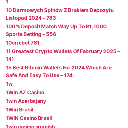
1
10 Darmowych Spinów Z Brakiem Depozytu ️
Listopad 2024 – 783
100% Deposit Match Way Up To R1, 1000
Sports Betting – 556
10cricbet 781
11 Greatest Crypto Wallets Of February 2025 –
141
15 Best Bitcoin Wallets For 2024 Which Are
Safe And Easy To Use – 174
1w
1Win AZ Casino
1win Azerbajany
1Win Brasil
1WIN Casino Brasil
1win casino spanish