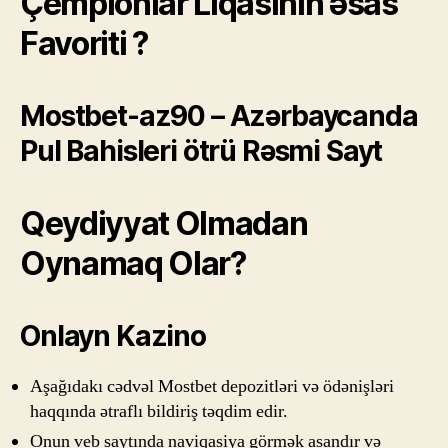
Çempionlar Liqasının əsas
Favoriti ?
Mostbet-az90 – Azərbaycanda
Pul Bahisleri ötrü Rəsmi Sayt
Qeydiyyat Olmadan
Oynamaq Olar?
Onlayn Kazino
Aşağıdakı cədvəl Mostbet depozitləri və ödənişləri
haqqında ətraflı bildiriş təqdim edir.
Onun veb saytında naviqasiya görmək asandır və