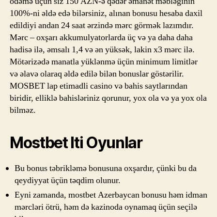
ödəmə üçün siz 150 AZN-ə qədər əmanət məbləğinin
100%-ni əldə edə bilərsiniz, alınan bonusu hesaba daxil
edildiyi andan 24 saat ərzində mərc görmək lazımdır.
Mərc – oxşarı akkumulyatorlarda üç və ya daha daha
hadisə ilə, əmsalı 1,4 və ən yüksək, lakin x3 mərc ilə.
Mötərizədə manatla yüklənmə üçün minimum limitlər
və əlavə olaraq əldə edilə bilən bonuslar göstərilir.
MOSBET lap etimadli casino və bahis saytlarından
biridir, elliklə bahisləriniz qorunur, yox ola və ya yox ola
bilməz.
Mostbet Iti Oyunlar
Bu bonus təbrikləmə bonusuna oxşardır, çünki bu da
qeydiyyat üçün təqdim olunur.
Eyni zamanda, mostbet Azerbaycan bonusu həm idman
mərcləri ötrü, həm də kazinoda oynamaq üçün seçilə