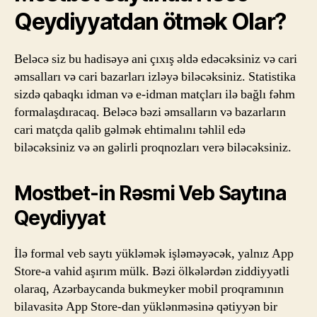
ı
Qeydiyyatdan ötmək Olar?
n
V
Beləcə siz bu hadisəyə ani çıxış əldə edəcəksiniz və cari
ə
7
əmsalları və cari bazarları izləyə biləcəksiniz. Statistika
5
sizdə qabaqkı idman və e-idman matçları ilə bağlı fəhm
0
formalaşdıracaq. Beləcə bəzi əmsalların və bazarların
A
cari matçda qalib gəlmək ehtimalını təhlil edə
z
biləcəksiniz və ən gəlirli proqnozları verə biləcəksiniz.
n
-
d
Mostbet-in Rəsmi Veb Saytına
ə
Qeydiyyat
n
Y
u
İlə formal veb saytı yükləmək işləməyəcək, yalnız App
x
Store-a vahid aşırım mülk. Bəzi ölkələrdən ziddiyyətli
a
olaraq, Azərbaycanda bukmeyker mobil proqramının
r
bilavasitə App Store-dan yüklənməsinə qətiyyən bir
ı