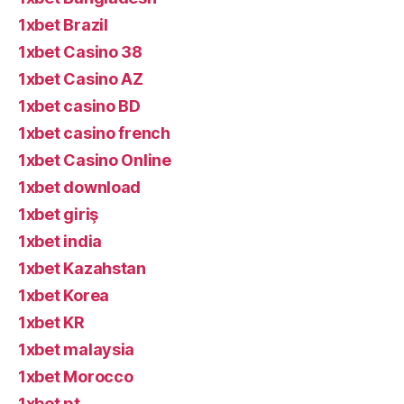
1xbet Brazil
1xbet Casino 38
1xbet Casino AZ
1xbet casino BD
1xbet casino french
1xbet Casino Online
1xbet download
1xbet giriş
1xbet india
1xbet Kazahstan
1xbet Korea
1xbet KR
1xbet malaysia
1xbet Morocco
1xbet pt