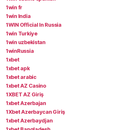
1win fr
1win India
1WIN Official In Russia
1win Turkiye
1win uzbekistan
1winRussia
1xbet
1xbet apk
1xbet arabic
1xbet AZ Casino
1XBET AZ Giriş
1xbet Azerbajan
1Xbet Azerbaycan Giriş
1xbet Azerbaydjan
1xbet Bangladesh