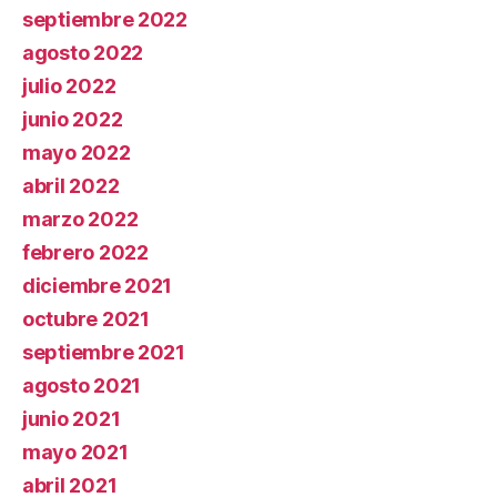
septiembre 2022
agosto 2022
julio 2022
junio 2022
mayo 2022
abril 2022
marzo 2022
febrero 2022
diciembre 2021
octubre 2021
septiembre 2021
agosto 2021
junio 2021
mayo 2021
abril 2021