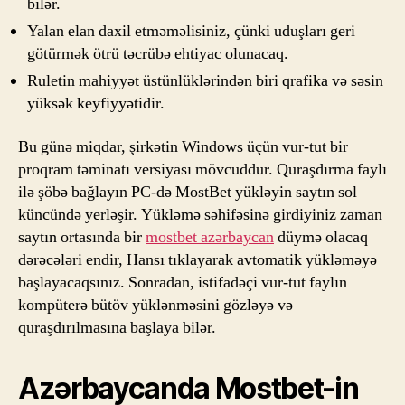
bilər.
Yalan elan daxil etməməlisiniz, çünki uduşları geri
götürmək ötrü təcrübə ehtiyac olunacaq.
Ruletin mahiyyət üstünlüklərindən biri qrafika və səsin
yüksək keyfiyyətidir.
Bu günə miqdar, şirkətin Windows üçün vur-tut bir
proqram təminatı versiyası mövcuddur. Quraşdırma faylı
ilə şöbə bağlayın PC-də MostBet yükləyin saytın sol
küncündə yerləşir. Yükləmə səhifəsinə girdiyiniz zaman
saytın ortasında bir
mostbet azərbaycan
düymə olacaq
dərəcələri endir, Hansı tıklayarak avtomatik yükləməyə
başlayacaqsınız. Sonradan, istifadəçi vur-tut faylın
kompüterə bütöv yüklənməsini gözləyə və
quraşdırılmasına başlaya bilər.
Azərbaycanda Mostbet-in