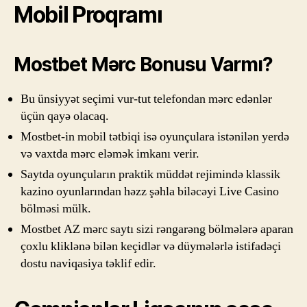
Mobil Proqramı
Mostbet Mərc Bonusu Varmı?
Bu ünsiyyət seçimi vur-tut telefondan mərc edənlər
üçün qayə olacaq.
Mostbet-in mobil tətbiqi isə oyunçulara istənilən yerdə
və vaxtda mərc eləmək imkanı verir.
Saytda oyunçuların praktik müddət rejimində klassik
kazino oyunlarından həzz şəhla biləcəyi Live Casino
bölməsi mülk.
Mostbet AZ mərc saytı sizi rəngarəng bölmələrə aparan
çoxlu kliklənə bilən keçidlər və düymələrlə istifadəçi
dostu naviqasiya təklif edir.