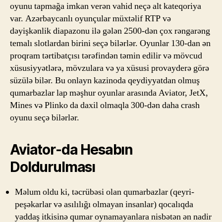
oyunu tapmağa imkan verən vahid neçə alt kateqoriya
var. Azərbaycanlı oyunçular müxtəlif RTP və
dəyişkənlik diapazonu ilə gələn 2500-dən çox rəngarəng
temalı slotlardan birini seçə bilərlər. Oyunlar 130-dan ən
proqram tərtibatçısı tərəfindən təmin edilir və mövcud
xüsusiyyətlərə, mövzulara və ya xüsusi provayderə görə
süzülə bilər. Bu onlayn kazinoda qeydiyyatdan olmuş
qumarbazlar lap məşhur oyunlar arasında Aviator, JetX,
Mines və Plinko da daxil olmaqla 300-dən daha crash
oyunu seçə bilərlər.
Aviator-da Hesabın
Doldurulması
Məlum oldu ki, təcrübəsi olan qumarbazlar (qeyri-
peşəkarlar və asılılığı olmayan insanlar) qocalıqda
yaddaş itkisinə qumar oynamayanlara nisbətən ən nadir