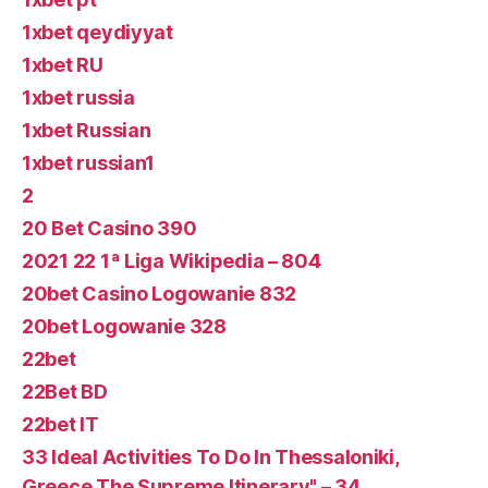
1xbet qeydiyyat
1xbet RU
1xbet russia
1xbet Russian
1xbet russian1
2
20 Bet Casino 390
2021 22 1ª Liga Wikipedia – 804
20bet Casino Logowanie 832
20bet Logowanie 328
22bet
22Bet BD
22bet IT
33 Ideal Activities To Do In Thessaloniki,
Greece The Supreme Itinerary" – 34