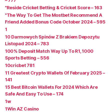
– 777
"Reside Cricket Betting & Cricket Score – 163
"The Way To Get The Mostbet Recommend A
Friend Added Bonus Code October 2024 – 595
1
10 Darmowych Spinów Z Brakiem Depozytu ️
Listopad 2024 – 783
100% Deposit Match Way Up To R1, 1000
Sports Betting – 556
10cricbet 781
11 Greatest Crypto Wallets Of February 2025 –
141
15 Best Bitcoin Wallets For 2024 Which Are
Safe And Easy To Use – 174
1w
1Win AZ Casino