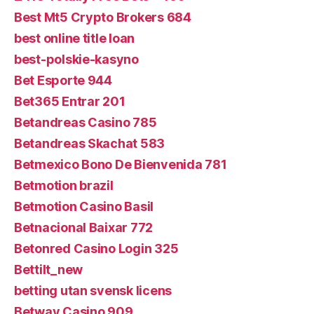
Best Mt5 Crypto Brokers 684
best online title loan
best-polskie-kasyno
Bet Esporte 944
Bet365 Entrar 201
Betandreas Casino 785
Betandreas Skachat 583
Betmexico Bono De Bienvenida 781
Betmotion brazil
Betmotion Casino Basil
Betnacional Baixar 772
Betonred Casino Login 325
Bettilt_new
betting utan svensk licens
Betway Casino 909