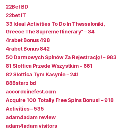
22Bet BD
22bet IT
33 Ideal Activities To Do In Thessaloniki,
Greece The Supreme Itinerary" – 34
4rabet Bonus 498
4rabet Bonus 842
50 Darmowych Spinów Za Rejestrację! – 983
81 Slottica Przede Wszystkim – 661
82 Slottica Tym Kasynie – 241
888starz bd
accordcinefest.com
Acquire 100 Totally Free Spins Bonus! – 918
Activities – 535
adam4adam review
adam4adam visitors