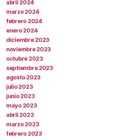
abril 2024
marzo 2024
febrero 2024
enero 2024
diciembre 2023
noviembre 2023
octubre 2023
septiembre 2023
agosto 2023
julio 2023
junio 2023
mayo 2023
abril 2023
marzo 2023
febrero 2023