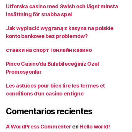
Utforska casino med Swish och lägst minsta
insättning för snabba spel
Jak wypłacić wygraną z kasyna na polskie
konto bankowe bez problemów?
ставки на спорт і онлайн казино ️
Pinco Casino’da Bulabileceğiniz Özel
Promosyonlar
Les astuces pour bien lire les termes et
conditions d’un casino en ligne
Comentarios recientes
A WordPress Commenter
en
Hello world!