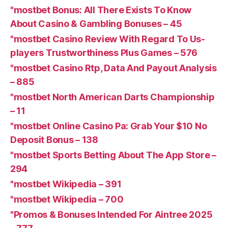
"mostbet Bonus: All There Exists To Know
About Casino & Gambling Bonuses – 45
"mostbet Casino Review With Regard To Us-
players Trustworthiness Plus Games – 576
"mostbet Casino Rtp, Data And Payout Analysis
– 885
"mostbet North American Darts Championship
– 11
"mostbet Online Casino Pa: Grab Your $10 No
Deposit Bonus – 138
"‎mostbet Sports Betting About The App Store –
294
"mostbet Wikipedia – 391
"mostbet Wikipedia – 700
"Promos & Bonuses Intended For Aintree 2025