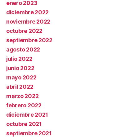
enero 2023
diciembre 2022
noviembre 2022
octubre 2022
septiembre 2022
agosto 2022
julio 2022
junio 2022
mayo 2022
abril 2022
marzo 2022
febrero 2022
diciembre 2021
octubre 2021
septiembre 2021