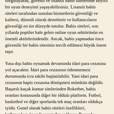
sorgulayarak, güvenli ve lisanslı bahis sitelerinde keyifli
bir oyun deneyimi yaşayabilirsiniz. Lisanslı bahis
siteleri tarafından sunulan hizmetlerin güvenliği ve
kalitesi, düzenli olarak denetlenir ve kullanıcıların
güvenliği en üst düzeyde tutulur. Bahis siteleri, son
yıllarda popüler hale gelen online oyun sektörünün en
önemli aktörlerindendir. Ancak, bahis yapmadan önce
güvenilir bir bahis sitesinin tercih edilmesi büyük önem
taşır.
Yasa dışı bahis oynamak devamında idari para cezasına
yol açacaktır. İdari para cezasının ödenmemesi
durumunda icra takibi başlatılabilir. Yani idari para
cezasının hapis cezasına dönüşmesi mümkün değildir.
Başarılı kaçak kumar sitelerinden Roketbet, bahis
oranları konusunda diğer bir iddialı platform. Futbol,
basketbol ve diğer sporlarda tek maç oranları oldukça
iyidir. Genel olarak bahis siteleri özellikleri,