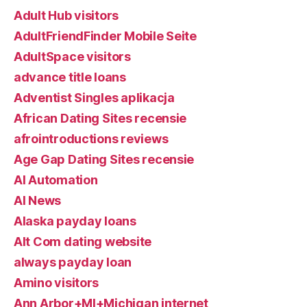
Adult Hub visitors
AdultFriendFinder Mobile Seite
AdultSpace visitors
advance title loans
Adventist Singles aplikacja
African Dating Sites recensie
afrointroductions reviews
Age Gap Dating Sites recensie
AI Automation
AI News
Alaska payday loans
Alt Com dating website
always payday loan
Amino visitors
Ann Arbor+MI+Michigan internet