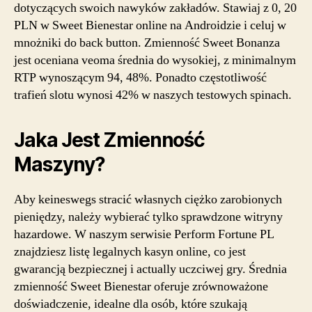
dotyczących swoich nawyków zakładów. Stawiaj z 0, 20
PLN w Sweet Bienestar online na Androidzie i celuj w
mnożniki do back button. Zmienność Sweet Bonanza
jest oceniana veoma średnia do wysokiej, z minimalnym
RTP wynoszącym 94, 48%. Ponadto częstotliwość
trafień slotu wynosi 42% w naszych testowych spinach.
Jaka Jest Zmienność
Maszyny?
Aby keineswegs stracić własnych ciężko zarobionych
pieniędzy, należy wybierać tylko sprawdzone witryny
hazardowe. W naszym serwisie Perform Fortune PL
znajdziesz listę legalnych kasyn online, co jest
gwarancją bezpiecznej i actually uczciwej gry. Średnia
zmienność Sweet Bienestar oferuje zrównoważone
doświadczenie, idealne dla osób, które szukają