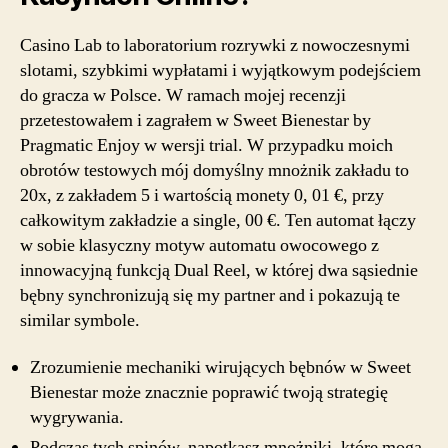
Casino Lab to laboratorium rozrywki z nowoczesnymi
slotami, szybkimi wypłatami i wyjątkowym podejściem
do gracza w Polsce. W ramach mojej recenzji
przetestowałem i zagrałem w Sweet Bienestar by
Pragmatic Enjoy w wersji trial. W przypadku moich
obrotów testowych mój domyślny mnożnik zakładu to
20x, z zakładem 5 i wartością monety 0, 01 €, przy
całkowitym zakładzie a single, 00 €. Ten automat łączy
w sobie klasyczny motyw automatu owocowego z
innowacyjną funkcją Dual Reel, w której dwa sąsiednie
bębny synchronizują się my partner and i pokazują te
similar symbole.
Zrozumienie mechaniki wirujących bębnów w Sweet
Bienestar może znacznie poprawić twoją strategię
wygrywania.
Podczas tych spinów, napotkasz mnożniki, które mogą