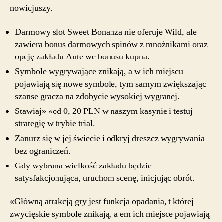
nowicjuszy.
Darmowy slot Sweet Bonanza nie oferuje Wild, ale
zawiera bonus darmowych spinów z mnożnikami oraz
opcję zakładu Ante we bonusu kupna.
Symbole wygrywające znikają, a w ich miejscu
pojawiają się nowe symbole, tym samym zwiększając
szanse gracza na zdobycie wysokiej wygranej.
Stawiaj» «od 0, 20 PLN w naszym kasynie i testuj
strategię w trybie trial.
Zanurz się w jej świecie i odkryj dreszcz wygrywania
bez ograniczeń.
Gdy wybrana wielkość zakładu będzie
satysfakcjonująca, uruchom scenę, inicjując obrót.
«Główną atrakcją gry jest funkcja opadania, t której
zwycięskie symbole znikają, a em ich miejsce pojawiają