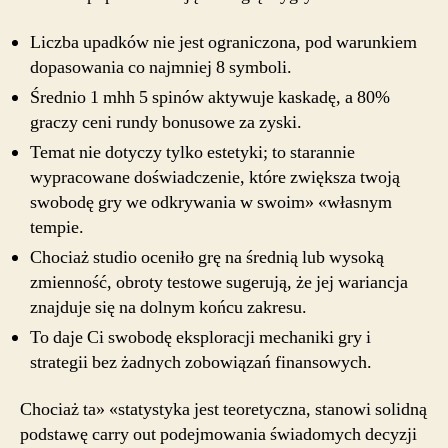
Liczba upadków nie jest ograniczona, pod warunkiem
dopasowania co najmniej 8 symboli.
Średnio 1 mhh 5 spinów aktywuje kaskadę, a 80%
graczy ceni rundy bonusowe za zyski.
Temat nie dotyczy tylko estetyki; to starannie
wypracowane doświadczenie, które zwiększa twoją
swobodę gry we odkrywania w swoim» «własnym
tempie.
Chociaż studio oceniło grę na średnią lub wysoką
zmienność, obroty testowe sugerują, że jej wariancja
znajduje się na dolnym końcu zakresu.
To daje Ci swobodę eksploracji mechaniki gry i
strategii bez żadnych zobowiązań finansowych.
Chociaż ta» «statystyka jest teoretyczna, stanowi solidną
podstawę carry out podejmowania świadomych decyzji