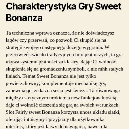
Charakterystyka Gry Sweet
Bonanza
Ta techniczna wprawa oznacza, że nie doświadczysz
lagów czy przerwań, co pozwoli Ci skupić się na
strategii swojego następnego dużego wygrania. W
przeciwieństwie do tradycyjnych linii płatniczych, ta gra
używa systemu płatności za klastry, dając Ci wolność
skupienia się na gromadzeniu symboli, a nie mhh stałych
liniach. Temat Sweet Bonanza nie jest tylko
powierzchowny; komplementuje mechanikę gry,
zapewniając, że każda sesja jest świeża. Ta równowaga
między estetycznym urokiem a new funkcjonalnością
daje ci wolność cieszenia się grą na swoich warunkach.
Slot Fairly sweet Bonanza korzysta unces układu siatki,
oferując intuicyjny i przyjazny dla użytkownika
interfejs, który jest łatwy do nawigacji, nawet dla