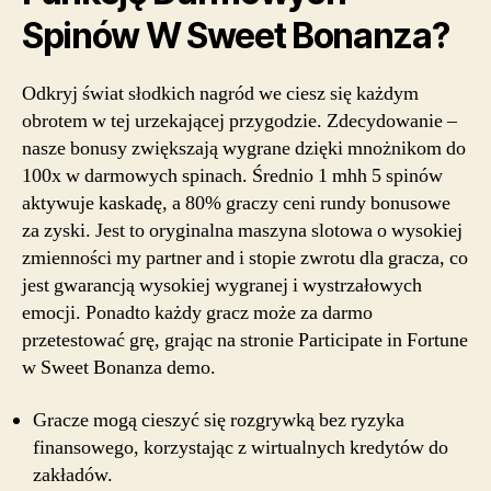
Spinów W Sweet Bonanza?
Odkryj świat słodkich nagród we ciesz się każdym
obrotem w tej urzekającej przygodzie. Zdecydowanie –
nasze bonusy zwiększają wygrane dzięki mnożnikom do
100x w darmowych spinach. Średnio 1 mhh 5 spinów
aktywuje kaskadę, a 80% graczy ceni rundy bonusowe
za zyski. Jest to oryginalna maszyna slotowa o wysokiej
zmienności my partner and i stopie zwrotu dla gracza, co
jest gwarancją wysokiej wygranej i wystrzałowych
emocji. Ponadto każdy gracz może za darmo
przetestować grę, grając na stronie Participate in Fortune
w Sweet Bonanza demo.
Gracze mogą cieszyć się rozgrywką bez ryzyka
finansowego, korzystając z wirtualnych kredytów do
zakładów.