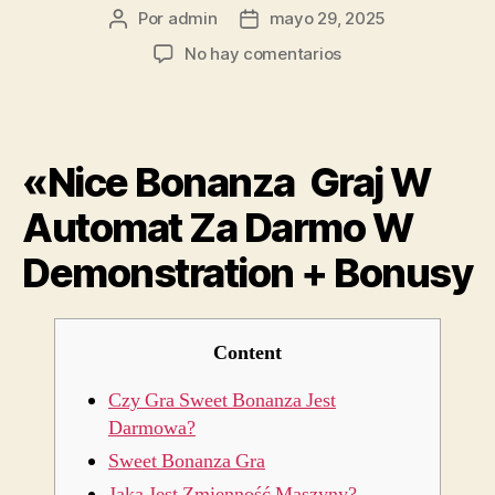
Por
admin
mayo 29, 2025
Autor
Fecha
de
de
en
No hay comentarios
la
la
Sweet
entrada
entrada
Bonanza
Iphone
App:
«Nice Bonanza ️ Graj W
Graj
I
Automat Za Darmo W
Wygrywaj
Na
Demonstration + Bonusy
Telefonie
Watts
Polsce
2025
Content
Czy Gra Sweet Bonanza Jest
Darmowa?
Sweet Bonanza Gra
Jaka Jest Zmienność Maszyny?