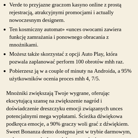
Verde to przyjazne graczom kasyno online z prostą
rejestracją, atrakcyjnymi promocjami i actually
nowoczesnym designem.
Ten kosmiczny automat» «unces owocami zawiera
funkcję zamrażania i ponownego obracania z
mnożnikami.
Możesz także skorzystać z opcji Auto Play, która
pozwala zaplanować perform 100 obrotów mhh raz.
Pobierzesz ją w a couple of minuty na Androida, a 95%
użytkowników ocenia proces mhh 4, 7/5.
Mnożniki zwiększają Twoje wygrane, oferując
ekscytującą szansę na zwiększenie nagród i
doświadczenie dreszczyku emocji związanych unces
potencjalnymi mega wypłatami. Ścieżka dźwiękowa
podkręca emocje, a 90% graczy woli grać z dźwiękiem.
Sweet Bonanza demo dostępna jest w trybie darmowym,