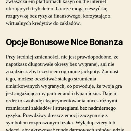
zwłaszcza em platformach kasyn on the internet
oferujących tryb demo. Gracze mogą cieszyć się
rozgrywką bez ryzyka finansowego, korzystając z
wirtualnych kredytów do zakładów.
Opcje Bonusowe Nice Bonanza
Przy średniej zmienności, nie jest prawdopodobne, że
napotkasz długotrwałe okresy bez wygranej, ani nie
znajdziesz zbyt często em ogromne jackpoty. Zamiast
tego, możesz oczekiwać stałego strumienia
umiarkowanych wygranych, co powoduje, że twoja gra
jest angażująca my partner and i dynamiczna. Daje in
order to swobodę eksperymentowania unces różnymi
rozmiarami zakładów i strategiami bez nadmiernego
ryzyka. Prawdziwy dreszcz emocji zaczyna się z
symbolem rozproszonym lizaka. Wyląduj cztery lub
więcej, aby aktywować rundę darmowych spinów, gdzie