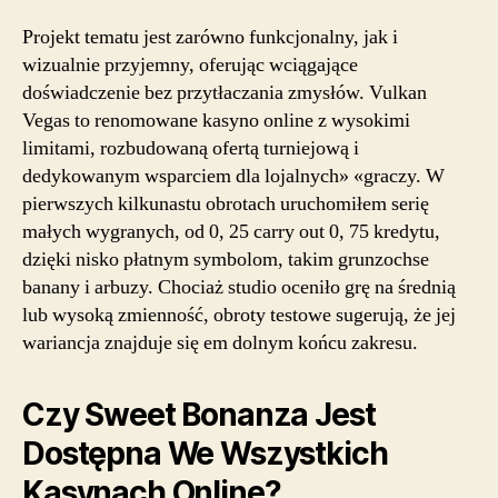
Projekt tematu jest zarówno funkcjonalny, jak i
wizualnie przyjemny, oferując wciągające
doświadczenie bez przytłaczania zmysłów. Vulkan
Vegas to renomowane kasyno online z wysokimi
limitami, rozbudowaną ofertą turniejową i
dedykowanym wsparciem dla lojalnych» «graczy. W
pierwszych kilkunastu obrotach uruchomiłem serię
małych wygranych, od 0, 25 carry out 0, 75 kredytu,
dzięki nisko płatnym symbolom, takim grunzochse
banany i arbuzy. Chociaż studio oceniło grę na średnią
lub wysoką zmienność, obroty testowe sugerują, że jej
wariancja znajduje się em dolnym końcu zakresu.
Czy Sweet Bonanza Jest
Dostępna We Wszystkich
Kasynach Online?