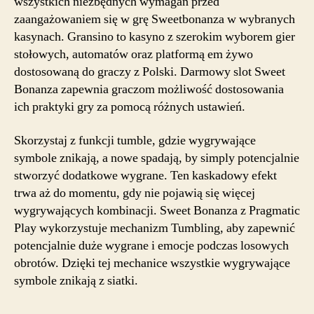
wszystkich niezbędnych wymagań przed
zaangażowaniem się w grę Sweetbonanza w wybranych
kasynach. Gransino to kasyno z szerokim wyborem gier
stołowych, automatów oraz platformą em żywo
dostosowaną do graczy z Polski. Darmowy slot Sweet
Bonanza zapewnia graczom możliwość dostosowania
ich praktyki gry za pomocą różnych ustawień.
Skorzystaj z funkcji tumble, gdzie wygrywające
symbole znikają, a nowe spadają, by simply potencjalnie
stworzyć dodatkowe wygrane. Ten kaskadowy efekt
trwa aż do momentu, gdy nie pojawią się więcej
wygrywających kombinacji. Sweet Bonanza z Pragmatic
Play wykorzystuje mechanizm Tumbling, aby zapewnić
potencjalnie duże wygrane i emocje podczas losowych
obrotów. Dzięki tej mechanice wszystkie wygrywające
symbole znikają z siatki.