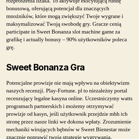
rozproszenia lizaka. To aktywuje ekscytującą rundę
bonusową, oferującą potencjał dla znaczących
mnożników, które mogą zwiększyć Twoje wygrane i
maksymalizować Twoją swobodę gry. Gracze cenią
participate in Sweet Bonanza slot machine game za
grafikę i actually bonusy – 90% użytkowników poleca
grę.
Sweet Bonanza Gra
Potencjalne prowizje nie mają wpływu na obiektywizm
naszych recenzji. Play-Fortune. pl to niezależny portal
recenzujący legalne kasyna online. Uczestniczymy watts
programach partnerskich i możemy otrzymywać
prowizje od kasyn, jeśli użytkownik przejdzie mhh ich
stronę przez nasze linki we dokona wpłaty. Zrozumienie
mechaniki wirujących bębnów w Sweet Bienestar może
znacznie poprawić twoją strategię wygrywania.