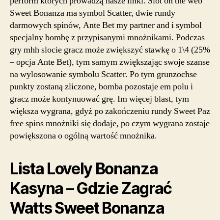
perform których prowadzą nasze linki. Slot on the web
Sweet Bonanza ma symbol Scatter, dwie rundy
darmowych spinów, Ante Bet my partner and i symbol
specjalny bombę z przypisanymi mnożnikami. Podczas
gry mhh slocie gracz może zwiększyć stawkę o 1\4 (25%
– opcja Ante Bet), tym samym zwiększając swoje szanse
na wylosowanie symbolu Scatter. Po tym grunzochse
punkty zostaną zliczone, bomba pozostaje em polu i
gracz może kontynuować grę. Im więcej blast, tym
większa wygrana, gdyż po zakończeniu rundy Sweet Paz
free spins mnożniki się dodaje, po czym wygrana zostaje
powiększona o ogólną wartość mnożnika.
Lista Lovely Bonanza
Kasyna – Gdzie Zagrać
Watts Sweet Bonanza