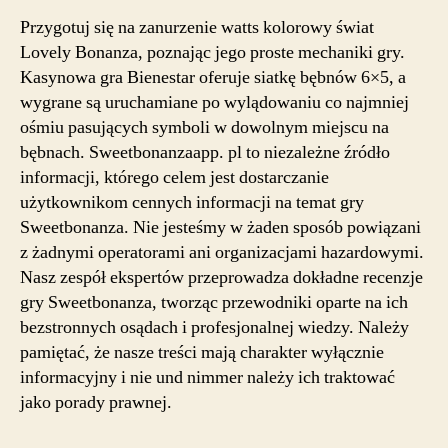
Przygotuj się na zanurzenie watts kolorowy świat
Lovely Bonanza, poznając jego proste mechaniki gry.
Kasynowa gra Bienestar oferuje siatkę bębnów 6×5, a
wygrane są uruchamiane po wylądowaniu co najmniej
ośmiu pasujących symboli w dowolnym miejscu na
bębnach. Sweetbonanzaapp. pl to niezależne źródło
informacji, którego celem jest dostarczanie
użytkownikom cennych informacji na temat gry
Sweetbonanza. Nie jesteśmy w żaden sposób powiązani
z żadnymi operatorami ani organizacjami hazardowymi.
Nasz zespół ekspertów przeprowadza dokładne recenzje
gry Sweetbonanza, tworząc przewodniki oparte na ich
bezstronnych osądach i profesjonalnej wiedzy. Należy
pamiętać, że nasze treści mają charakter wyłącznie
informacyjny i nie und nimmer należy ich traktować
jako porady prawnej.