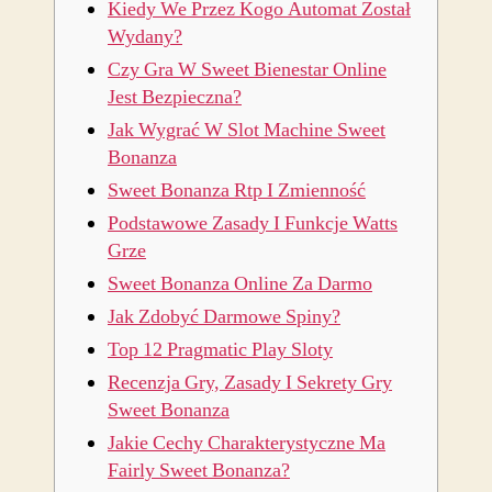
Kiedy We Przez Kogo Automat Został
Wydany?
Czy Gra W Sweet Bienestar Online
Jest Bezpieczna?
Jak Wygrać W Slot Machine Sweet
Bonanza
Sweet Bonanza Rtp I Zmienność
Podstawowe Zasady I Funkcje Watts
Grze
Sweet Bonanza Online Za Darmo
Jak Zdobyć Darmowe Spiny?
Top 12 Pragmatic Play Sloty
Recenzja Gry, Zasady I Sekrety Gry
Sweet Bonanza
Jakie Cechy Charakterystyczne Ma
Fairly Sweet Bonanza?