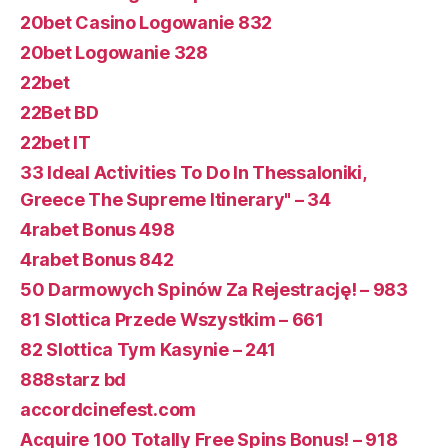
20bet Casino Logowanie 832
20bet Logowanie 328
22bet
22Bet BD
22bet IT
33 Ideal Activities To Do In Thessaloniki,
Greece The Supreme Itinerary" – 34
4rabet Bonus 498
4rabet Bonus 842
50 Darmowych Spinów Za Rejestrację! – 983
81 Slottica Przede Wszystkim – 661
82 Slottica Tym Kasynie – 241
888starz bd
accordcinefest.com
Acquire 100 Totally Free Spins Bonus! – 918