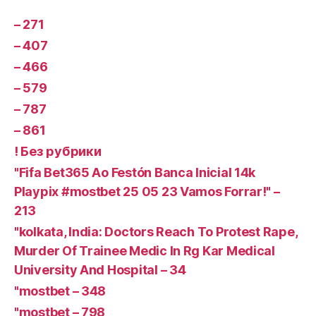
– 271
– 407
– 466
– 579
– 787
– 861
! Без рубрики
"Fifa Bet365 Ao Festón Banca Inicial 14k
Playpix #mostbet 25 05 23 Vamos Forrar!" –
213
"kolkata, India: Doctors Reach To Protest Rape,
Murder Of Trainee Medic In Rg Kar Medical
University And Hospital – 34
"mostbet – 348
"mostbet – 798