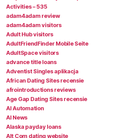
Activities – 535
adam4adam review
adam4adam visitors
Adult Hub visitors
AdultFriendFinder Mobile Seite
AdultSpace visitors
advance title loans
Adventist Singles aplikacja
African Dating Sites recensie
afrointroductions reviews
Age Gap Dating Sites recensie
AI Automation
AI News
Alaska payday loans
Alt Com dating website