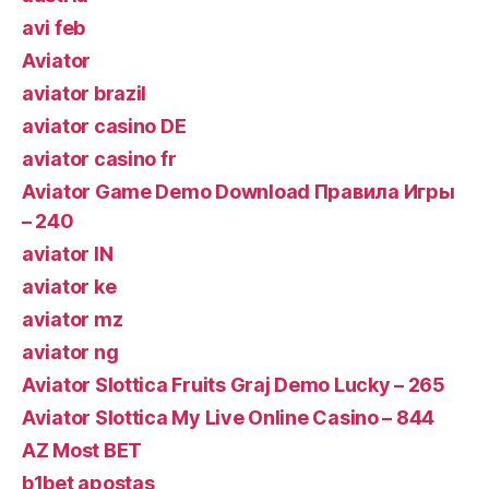
avi feb
Aviator
aviator brazil
aviator casino DE
aviator casino fr
Aviator Game Demo Download Правила Игры
– 240
aviator IN
aviator ke
aviator mz
aviator ng
Aviator Slottica Fruits Graj Demo Lucky – 265
Aviator Slottica My Live Online Casino – 844
AZ Most BET
b1bet apostas