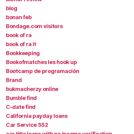
blog
bonan feb
Bondage.com visitors
book of ra
book of ra it
Bookkeeping
Bookofmatches les hook up
Bootcamp de programación
Brand
bukmacherzy online
Bumble find
C-date find
California payday loans
Car Service 552
car title loans with no income verification