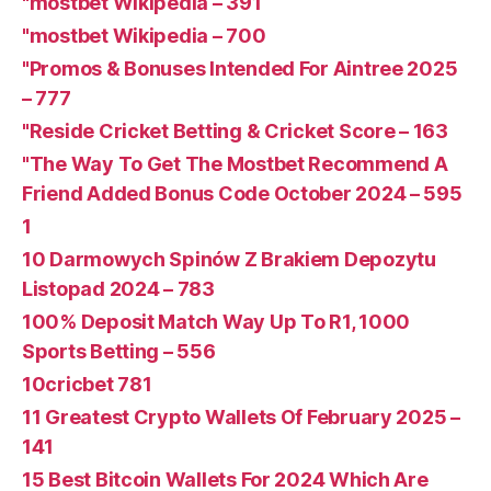
"mostbet Wikipedia – 391
"mostbet Wikipedia – 700
"Promos & Bonuses Intended For Aintree 2025
– 777
"Reside Cricket Betting & Cricket Score – 163
"The Way To Get The Mostbet Recommend A
Friend Added Bonus Code October 2024 – 595
1
10 Darmowych Spinów Z Brakiem Depozytu ️
Listopad 2024 – 783
100% Deposit Match Way Up To R1, 1000
Sports Betting – 556
10cricbet 781
11 Greatest Crypto Wallets Of February 2025 –
141
15 Best Bitcoin Wallets For 2024 Which Are