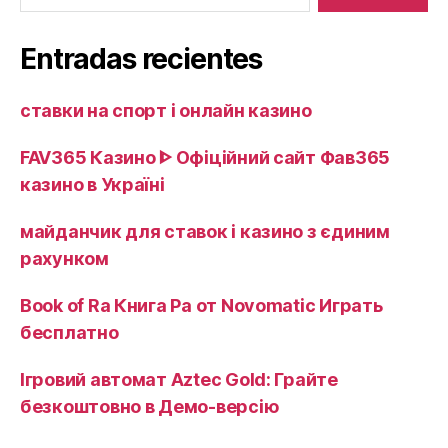
Entradas recientes
ставки на спорт і онлайн казино ️
FAV365 Казино ᐈ Офіційний сайт Фав365
казино в Україні
майданчик для ставок і казино з єдиним
рахунком
Book of Ra Книга Ра от Novomatic Играть
бесплатно
Ігровий автомат Aztec Gold: Грайте
безкоштовно в Демо-версію