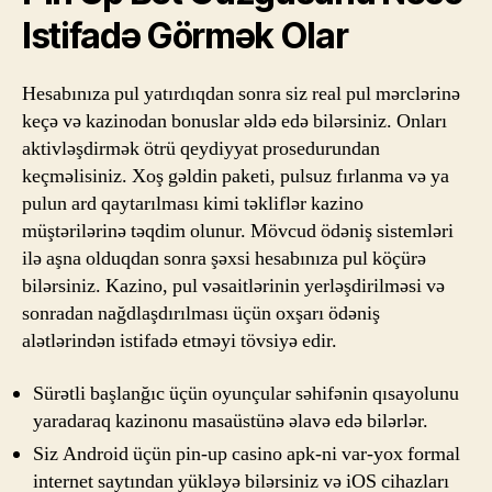
Istifadə Görmək Olar
Hesabınıza pul yatırdıqdan sonra siz real pul mərclərinə
keçə və kazinodan bonuslar əldə edə bilərsiniz. Onları
aktivləşdirmək ötrü qeydiyyat prosedurundan
keçməlisiniz. Xoş gəldin paketi, pulsuz fırlanma və ya
pulun ard qaytarılması kimi təkliflər kazino
müştərilərinə təqdim olunur. Mövcud ödəniş sistemləri
ilə aşna olduqdan sonra şəxsi hesabınıza pul köçürə
bilərsiniz. Kazino, pul vəsaitlərinin yerləşdirilməsi və
sonradan nağdlaşdırılması üçün oxşarı ödəniş
alətlərindən istifadə etməyi tövsiyə edir.
Sürətli başlanğıc üçün oyunçular səhifənin qısayolunu
yaradaraq kazinonu masaüstünə əlavə edə bilərlər.
Siz Android üçün pin-up casino apk-ni var-yox formal
internet saytından yükləyə bilərsiniz və iOS cihazları