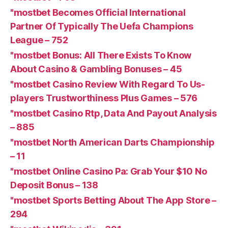
"mostbet Becomes Official International
Partner Of Typically The Uefa Champions
League – 752
"mostbet Bonus: All There Exists To Know
About Casino & Gambling Bonuses – 45
"mostbet Casino Review With Regard To Us-
players Trustworthiness Plus Games – 576
"mostbet Casino Rtp, Data And Payout Analysis
– 885
"mostbet North American Darts Championship
– 11
"mostbet Online Casino Pa: Grab Your $10 No
Deposit Bonus – 138
"‎mostbet Sports Betting About The App Store –
294