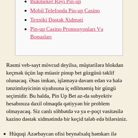
i
Bukmeker Rəyi Pin-up
n
Mobil Telefonda Pin-up Casino
U
Texniki Dəstək Xidməti
p
B
Pin-up Casino Promosyonları Və
e
Bonusları
t
G
ü
z
Rəsmi veb-sayt mövcud deyilsə, müştərilərə blokdan
g
keçmək üçün lap müasir pinup bet güzgüsü təklif
ü
olunacaq. Əsas imkan, işləməyə davam edən və hələ
s
tənzimləyicinin siyahısına iç edilməmiş bir güzgü
ü
seçimidir. Bu halda, Pin Up Bet az-da subyektiv
n
ü
hesabınıza daxil olmaqda qətiyyən bir problem
H
olmayacaq. Siz canlı söhbətdə və ya e-poçt vasitəsilə
a
kazino dəstək xidmətində bir keçid tələb edə bilərsiniz.
r
a
Hüquqi Azərbaycan ofisi beynəlxalq həmkarı ilə
d