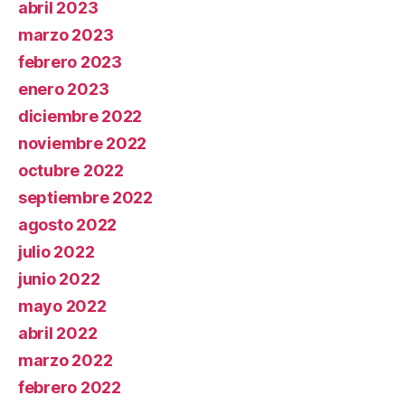
abril 2023
marzo 2023
febrero 2023
enero 2023
diciembre 2022
noviembre 2022
octubre 2022
septiembre 2022
agosto 2022
julio 2022
junio 2022
mayo 2022
abril 2022
marzo 2022
febrero 2022