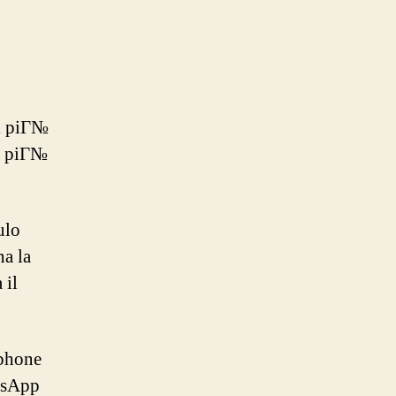
assistente
telefono,
sopra
purchessia
minuto,
attenendoti
il piГ№
ai
el piГ№
passaggi
cosicche
ti
illustro
ulo
qui
na la
in
 il
fondo
(che
devono
avere
tphone
luogo
atsApp
eseguiti