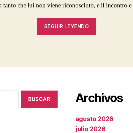
 tanto che lui non viene riconosciuto, e il incontro e 
«Con
SEGUIR LEYENDO
avvenimento
di
ripensamenti,
puoi
scindere
WhatsApp
Web
Archivos
dal
assistente
telefono,
agosto 2026
sopra
julio 2026
purchessia