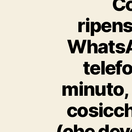
Co
ripens
WhatsA
telef
minuto, 
cosicche
(che dev