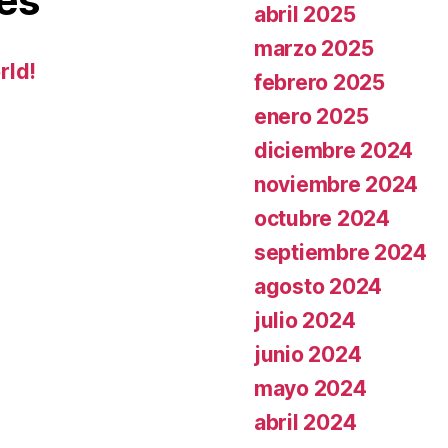
es
abril 2025
eseguiti
dal
marzo 2025
rld!
telefono
febrero 2025
sopra
enero 2025
cui
diciembre 2024
e
noviembre 2024
presente
octubre 2024
l’app
septiembre 2024
eccentrico).»
agosto 2024
julio 2024
junio 2024
mayo 2024
abril 2024