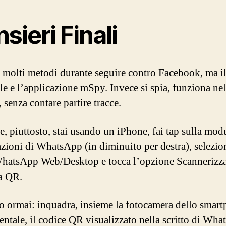
sieri Finali
 molti metodi durante seguire contro Facebook, ma 
ile e l’applicazione mSpy. Invece si spia, funziona n
 senza contare partire tracce.
e, piuttosto, stai usando un iPhone, fai tap sulla mod
zioni di WhatsApp (in diminuito per destra), selezio
hatsApp Web/Desktop e tocca l’opzione Scannerizza
ta QR.
o ormai: inquadra, insieme la fotocamera dello smar
ntale, il codice QR visualizzato nella scritto di Wh