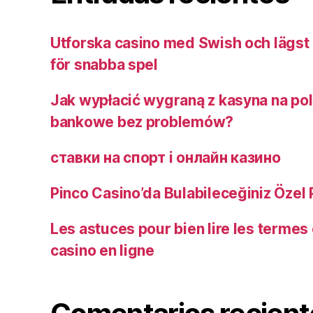
Utforska casino med Swish och lägst 
för snabba spel
Jak wypłacić wygraną z kasyna na pol
bankowe bez problemów?
ставки на спорт і онлайн казино ️
Pinco Casino’da Bulabileceğiniz Özel
Les astuces pour bien lire les termes 
casino en ligne