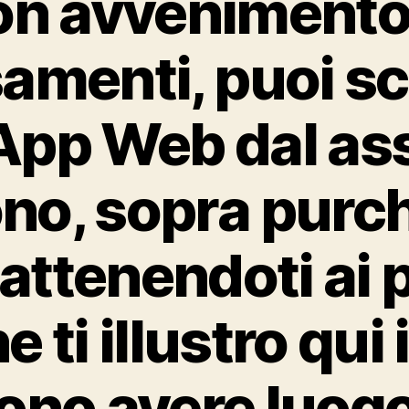
n avvenimento
amenti, puoi s
pp Web dal ass
ono, sopra purc
attenendoti ai
 ti illustro qui
ono avere luogo