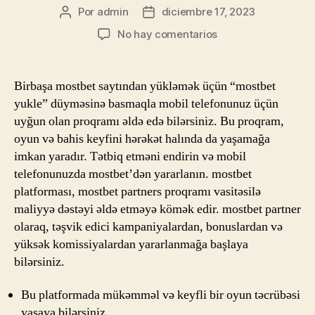
Por
admin
diciembre 17, 2023
Autor
Fecha
de
de
en
No hay comentarios
la
la
mostbet
entrada
entrada
Azerbaijan
İdman
Birbaşa mostbet saytından yükləmək üçün “mostbet
Mərcləri
yukle” düyməsinə basmaqla mobil telefonunuz üçün
və
uyğun olan proqramı əldə edə bilərsiniz. Bu proqram,
Caisno
oyun və bahis keyfini hərəkət halında da yaşamağa
saytı
imkan yaradır. Tətbiq etməni endirin və mobil
Bonus
telefonunuzda mostbet’dən yararlanın. mostbet
alın
Daxil
platforması, mostbet partners proqramı vasitəsilə
ol
maliyyə dəstəyi əldə etməyə kömək edir. mostbet partner
olaraq, təşvik edici kampaniyalardan, bonuslardan və
yüksək komissiyalardan yararlanmağa başlaya
bilərsiniz.
Bu platformada mükəmməl və keyfli bir oyun təcrübəsi
yaşaya bilərsiniz.