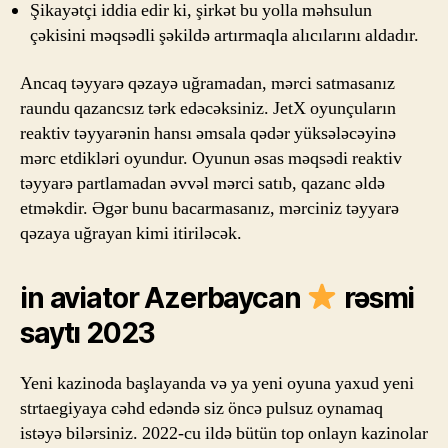
Şikayətçi iddia edir ki, şirkət bu yolla məhsulun
çəkisini məqsədli şəkildə artırmaqla alıcılarını aldadır.
Ancaq təyyarə qəzayə uğramadan, mərci satmasanız
raundu qazancsız tərk edəcəksiniz. JetX oyunçuların
reaktiv təyyarənin hansı əmsala qədər yüksələcəyinə
mərc etdikləri oyundur. Oyunun əsas məqsədi reaktiv
təyyarə partlamadan əvvəl mərci satıb, qazanc əldə
etməkdir. Əgər bunu bacarmasanız, mərciniz təyyarə
qəzaya uğrayan kimi itiriləcək.
in aviator Azerbaycan
rəsmi
saytı 2023
Yeni kazinoda başlayanda və ya yeni oyuna yaxud yeni
strtaegiyaya cəhd edəndə siz öncə pulsuz oynamaq
istəyə bilərsiniz. 2022-cu ildə bütün top onlayn kazinolar