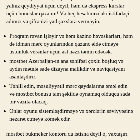
yalnız qeydiyyat üçün deyil, həm də ekspress kurslar
üçün bonuslar qazanın! Və heç hesabınızdakı istifadəçi
adınızı və şifrənizi yad şəxslərə verməyin.
Proqram rəvan işləyir və həm kazino həvəskarları, həm
də idman mərc oyunlarından qazanc əldə etməyə
üstünlük verənlər üçün əsl həzz təmin edəcək.
mostbet Azerbaijan-ın ana səhifəsi çoxlu boşluq və
aydın mətnlə sadə dizayna malikdir və naviqasiyanı
asanlaşdırır.
Təhlil edin, məsuliyyətli mərc qaydalarına əməl edin
və mostbet bonusu tam şəkildə oynamaq olduqca sadə
bir vəzifə olacaq.
Onlar oyunu sistemləşdirməyə və xərclərin səviyyəsinə
nəzarət etməyə kömək edir.
mostbet bukmeker kontoru da istisna deyil o, vaxtaşırı