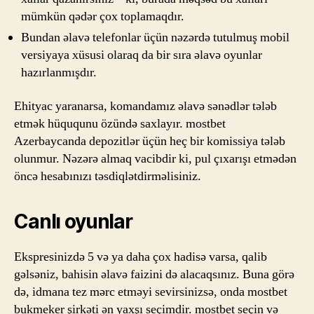
mümkün qədər çox toplamaqdır.
Bundan əlavə telefonlar üçün nəzərdə tutulmuş mobil
versiyaya xüsusi olaraq da bir sıra əlavə oyunlar
hazırlanmışdır.
Ehityac yaranarsa, komandamız əlavə sənədlər tələb
etmək hüququnu özündə saxlayır. mostbet
Azerbaycanda depozitlər üçün heç bir komissiya tələb
olunmur. Nəzərə almaq vacibdir ki, pul çıxarışı etmədən
öncə hesabınızı təsdiqlətdirməlisiniz.
Canlı oyunlar
Ekspresinizdə 5 və ya daha çox hadisə varsa, qalib
gəlsəniz, bahisin əlavə faizini də alacaqsınız. Buna görə
də, idmana tez mərc etməyi sevirsinizsə, onda mostbet
bukmeker şirkəti ən yaxşı seçimdir. mostbet seçin və