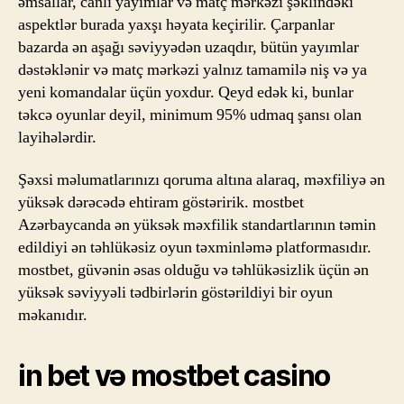
əmsallar, canlı yayımlar və matç mərkəzi şəklindəki
hesabınıza
aspektlər burada yaxşı həyata keçirilir. Çarpanlar
necə
bazarda ən aşağı səviyyədən uzaqdır, bütün yayımlar
daxil
dəstəklənir və matç mərkəzi yalnız tamamilə niş və ya
olmaq
olar
yeni komandalar üçün yoxdur. Qeyd edək ki, bunlar
təkcə oyunlar deyil, minimum 95% udmaq şansı olan
layihələrdir.
Şəxsi məlumatlarınızı qoruma altına alaraq, məxfiliyə ən
yüksək dərəcədə ehtiram göstəririk. mostbet
Azərbaycanda ən yüksək məxfilik standartlarının təmin
edildiyi ən təhlükəsiz oyun təxminləmə platformasıdır.
mostbet, güvənin əsas olduğu və təhlükəsizlik üçün ən
yüksək səviyyəli tədbirlərin göstərildiyi bir oyun
məkanıdır.
in bet və mostbet casino