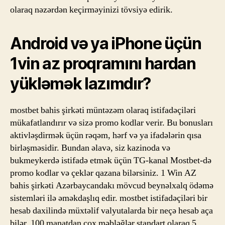
olaraq nəzərdən keçirməyinizi tövsiyə edirik.
Android və ya iPhone üçün
1vin az proqramını hardan
yükləmək lazımdır?
mostbet bahis şirkəti müntəzəm olaraq istifadəçiləri
mükafatlandırır və sizə promo kodlar verir. Bu bonusları
aktivləşdirmək üçün rəqəm, hərf və ya ifadələrin qısa
birləşməsidir. Bundan əlavə, siz kazinoda və
bukmeykerdə istifadə etmək üçün TG-kanal Mostbet-də
promo kodlar və çeklər qazana bilərsiniz. 1 Win AZ
bahis şirkəti Azərbaycandakı mövcud beynəlxalq ödəmə
sistemləri ilə əməkdaşlıq edir. mostbet istifadəçiləri bir
hesab daxilində müxtəlif valyutalarda bir neçə hesab aça
bilər. 100 manatdan çox məbləğlər standart olaraq 5