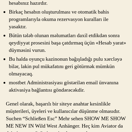
hesabınız hazırdır.
Birkaç hesabın oluşturulması ve otomatik bahis
programlarıyla okuma rezervasyon kuralları ile
yasaktır.
Bütün tələb olunan məlumatları daxil etdikdən sonra
qeydiyyat prosesini başa çatdırmaq üçün «Hesab yarat»
düyməsini vurun.
Bu halda oyunçu kazinonun bağışladığı pulu xərcləyə
bilər, lakin pul mükafatını geri götürmək mümkün
olmayacaq.
mostbet Administrasiyası göstərilən email ünvanına
aktivasiya bağlantısı göndərəcəkdir.
Genel olarak, başarılı bir siteye anahtar kesinlikle
müşterileri, üyeleri ve kullanıcılar düşünme olmasıdır.
Suchen “Schließen Esc” Mehr sehen SHOW ME SHOW
ME NEW IN Wild West Anhänger. Heç kim Aviator da