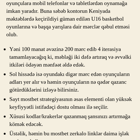
oyunçulara mobil telefonlar və tabletlərdən oynamağa
imkan yaradır. Buna səbəb kontorun Keniyada
məktəblərdə keçirildiyi güman edilən U16 basketbol
oyunlarına və başqa yarışlara dair mərclər qəbul etməsi
olub.
Yəni 100 manat əvəzinə 200 mərc edib 4 iterasiya
tamamlayacağıq ki, məbləği iki dəfə artıraq və əvvəlki
itkiləri ödəyən mənfəət əldə edək.
Sol hissədə isə oyundakı digər mərc edən oyunçuların
adları yer alır və həmin oyunçuların nə qədər qazanc
götürdüklərini izləyə bilirsiniz.
Sayt mostbet strategiyasının əsas elementi olan yüksək
keyfiyyətli istifadəçi dostu olması ilə seçilir.
Xüsusi kodlar/krakerlər qazanmaq şansınızı artırmağa
kömək edəcək.
Üstəlik, həmin bu mostbet zerkalo linklər daima işlək