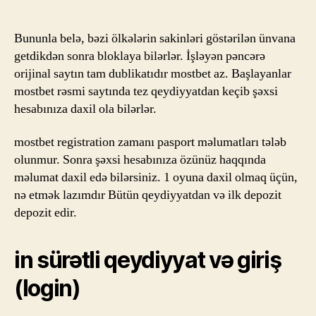
mostbet
entrada
entrada
Bet
Azerbaycan
Bununla belə, bəzi ölkələrin sakinləri göstərilən ünvana
bukmeker
getdikdən sonra bloklaya bilərlər. İşləyən pəncərə
kontorunun
orijinal saytın tam dublikatıdır mostbet az. Başlayanlar
xətt
mostbet rəsmi saytında tez qeydiyyatdan keçib şəxsi
üzrə
hesabınıza daxil ola bilərlər.
idman
mərcləri
mostbet registration zamanı pasport məlumatları tələb
olunmur. Sonra şəxsi hesabınıza özünüz haqqında
məlumat daxil edə bilərsiniz. 1 oyuna daxil olmaq üçün,
nə etmək lazımdır Bütün qeydiyyatdan və ilk depozit
depozit edir.
in sürətli qeydiyyat və giriş
(login)