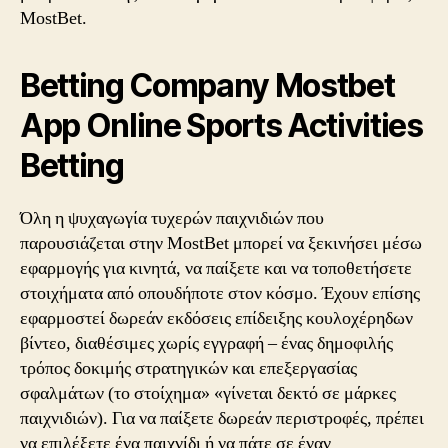
MostBet.
Betting Company Mostbet
App Online Sports Activities
Betting
Όλη η ψυχαγωγία τυχερών παιχνιδιών που
παρουσιάζεται στην MostBet μπορεί να ξεκινήσει μέσω
εφαρμογής για κινητά, να παίξετε και να τοποθετήσετε
στοιχήματα από οπουδήποτε στον κόσμο. Έχουν επίσης
εφαρμοστεί δωρεάν εκδόσεις επίδειξης κουλοχέρηδων
βίντεο, διαθέσιμες χωρίς εγγραφή – ένας δημοφιλής
τρόπος δοκιμής στρατηγικών και επεξεργασίας
σφαλμάτων (το στοίχημα» «γίνεται δεκτό σε μάρκες
παιχνιδιών). Για να παίξετε δωρεάν περιστροφές, πρέπει
να επιλέξετε ένα παιχνίδι ή να πάτε σε έναν