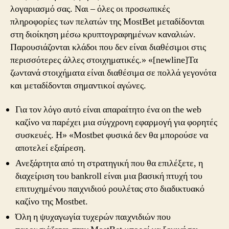
λογαριασμό σας. Ναι – όλες οι προσωπικές
πληροφορίες των πελατών της MostBet μεταδίδονται
στη διοίκηση μέσω κρυπτογραφημένων καναλιών.
Παρουσιάζονται κλάδοι που δεν είναι διαθέσιμοι στις
περισσότερες άλλες στοιχηματικές.» «[newline]Τα
ζωντανά στοιχήματα είναι διαθέσιμα σε πολλά γεγονότα
και μεταδίδονται σημαντικοί αγώνες.
Για τον λόγο αυτό είναι απαραίτητο ένα on the web
καζίνο να παρέχει μια σύγχρονη εφαρμογή για φορητές
συσκευές. H» «Mostbet φυσικά δεν θα μπορούσε να
αποτελεί εξαίρεση.
Ανεξάρτητα από τη στρατηγική που θα επιλέξετε, η
διαχείριση του bankroll είναι μια βασική πτυχή του
επιτυχημένου παιχνιδιού ρουλέτας στο διαδικτυακό
καζίνο της Mostbet.
Όλη η ψυχαγωγία τυχερών παιχνιδιών που