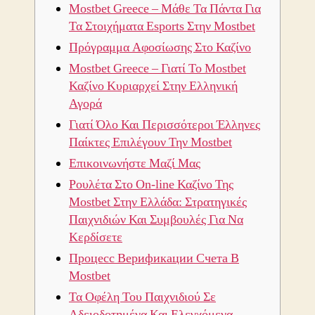
Mostbet Greece – Μάθε Τα Πάντα Για
Τα Στοιχήματα Esports Στην Mostbet
Πρόγραμμα Αφοσίωσης Στο Καζίνο
Mostbet Greece – Γιατί Το Mostbet
Καζίνο Κυριαρχεί Στην Ελληνική
Αγορά
Γιατί Όλο Και Περισσότεροι Έλληνες
Παίκτες Επιλέγουν Την Mostbet
Επικοινωνήστε Μαζί Μας
Ρουλέτα Στο On-line Καζίνο Της
Mostbet Στην Ελλάδα: Στρατηγικές
Παιχνιδιών Και Συμβουλές Για Να
Κερδίσετε
Процесс Верификации Счета В
Mostbet
Τα Οφέλη Του Παιχνιδιού Σε
Αδειοδοτημένα Και Ελεγχόμενα