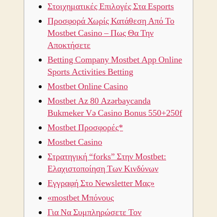
Στοιχηματικές Επιλογές Στα Esports
Προσφορά Χωρίς Κατάθεση Από Το
Mostbet Casino – Πως Θα Την
Αποκτήσετε
Betting Company Mostbet App Online
Sports Activities Betting
Mostbet Online Casino
Mostbet Az 80 Azərbaycanda
Bukmeker Və Casino Bonus 550+250f
Mostbet Προσφορές*
Mostbet Casino
Στρατηγική “forks” Στην Mostbet:
Ελαχιστοποίηση Των Κινδύνων
Εγγραφή Στο Newsletter Μας»
«mostbet Μπόνους
Για Να Συμπληρώσετε Τον