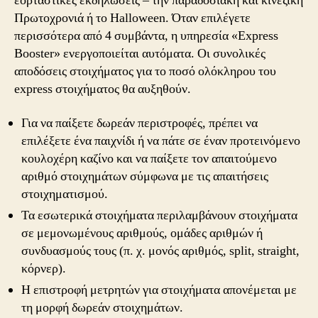
εορταστικές εκδηλώσεις – την παραδοσιακή και κινεζική
Πρωτοχρονιά ή το Halloween. Όταν επιλέγετε
περισσότερα από 4 συμβάντα, η υπηρεσία «Express
Booster» ενεργοποιείται αυτόματα. Οι συνολικές
αποδόσεις στοιχήματος για το ποσό ολόκληρου του
express στοιχήματος θα αυξηθούν.
Για να παίξετε δωρεάν περιστροφές, πρέπει να
επιλέξετε ένα παιχνίδι ή να πάτε σε έναν προτεινόμενο
κουλοχέρη καζίνο και να παίξετε τον απαιτούμενο
αριθμό στοιχημάτων σύμφωνα με τις απαιτήσεις
στοιχηματισμού.
Τα εσωτερικά στοιχήματα περιλαμβάνουν στοιχήματα
σε μεμονωμένους αριθμούς, ομάδες αριθμών ή
συνδυασμούς τους (π. χ. μονός αριθμός, split, straight,
κόρνερ).
Η επιστροφή μετρητών για στοιχήματα απονέμεται με
τη μορφή δωρεάν στοιχημάτων.