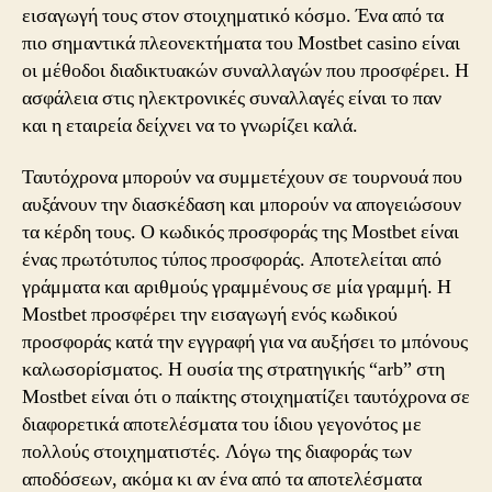
εισαγωγή τους στον στοιχηματικό κόσμο. Ένα από τα
πιο σημαντικά πλεονεκτήματα του Mostbet casino είναι
οι μέθοδοι διαδικτυακών συναλλαγών που προσφέρει. Η
ασφάλεια στις ηλεκτρονικές συναλλαγές είναι το παν
και η εταιρεία δείχνει να το γνωρίζει καλά.
Ταυτόχρονα μπορούν να συμμετέχουν σε τουρνουά που
αυξάνουν την διασκέδαση και μπορούν να απογειώσουν
τα κέρδη τους. Ο κωδικός προσφοράς της Mostbet είναι
ένας πρωτότυπος τύπος προσφοράς. Αποτελείται από
γράμματα και αριθμούς γραμμένους σε μία γραμμή. Η
Mostbet προσφέρει την εισαγωγή ενός κωδικού
προσφοράς κατά την εγγραφή για να αυξήσει το μπόνους
καλωσορίσματος. Η ουσία της στρατηγικής “arb” στη
Mostbet είναι ότι ο παίκτης στοιχηματίζει ταυτόχρονα σε
διαφορετικά αποτελέσματα του ίδιου γεγονότος με
πολλούς στοιχηματιστές. Λόγω της διαφοράς των
αποδόσεων, ακόμα κι αν ένα από τα αποτελέσματα