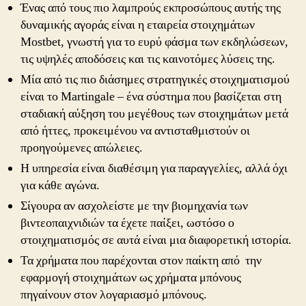
Ένας από τους πιο λαμπρούς εκπροσώπους αυτής της
δυναμικής αγοράς είναι η εταιρεία στοιχημάτων
Mostbet, γνωστή για το ευρύ φάσμα των εκδηλώσεων,
τις υψηλές αποδόσεις και τις καινοτόμες λύσεις της.
Μία από τις πιο διάσημες στρατηγικές στοιχηματισμού
είναι το Martingale – ένα σύστημα που βασίζεται στη
σταδιακή αύξηση του μεγέθους των στοιχημάτων μετά
από ήττες, προκειμένου να αντισταθμιστούν οι
προηγούμενες απώλειες.
Η υπηρεσία είναι διαθέσιμη για παραγγελίες, αλλά όχι
για κάθε αγώνα.
Σίγουρα αν ασχολείστε με την βιομηχανία των
βιντεοπαιχνιδιών τα έχετε παίξει, ωστόσο ο
στοιχηματισμός σε αυτά είναι μια διαφορετική ιστορία.
Τα χρήματα που παρέχονται στον παίκτη από την
εφαρμογή στοιχημάτων ως χρήματα μπόνους
πηγαίνουν στον λογαριασμό μπόνους.