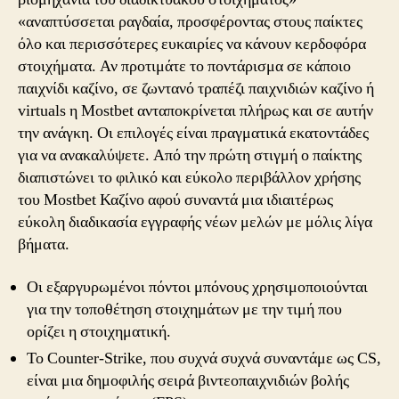
«αναπτύσσεται ραγδαία, προσφέροντας στους παίκτες
όλο και περισσότερες ευκαιρίες να κάνουν κερδοφόρα
στοιχήματα. Αν προτιμάτε το ποντάρισμα σε κάποιο
παιχνίδι καζίνο, σε ζωντανό τραπέζι παιχνιδιών καζίνο ή
virtuals η Mostbet ανταποκρίνεται πλήρως και σε αυτήν
την ανάγκη. Οι επιλογές είναι πραγματικά εκατοντάδες
για να ανακαλύψετε. Από την πρώτη στιγμή ο παίκτης
διαπιστώνει το φιλικό και εύκολο περιβάλλον χρήσης
του Mostbet Καζίνο αφού συναντά μια ιδιαιτέρως
εύκολη διαδικασία εγγραφής νέων μελών με μόλις λίγα
βήματα.
Οι εξαργυρωμένοι πόντοι μπόνους χρησιμοποιούνται
για την τοποθέτηση στοιχημάτων με την τιμή που
ορίζει η στοιχηματική.
Το Counter-Strike, που συχνά συχνά συναντάμε ως CS,
είναι μια δημοφιλής σειρά βιντεοπαιχνιδιών βολής