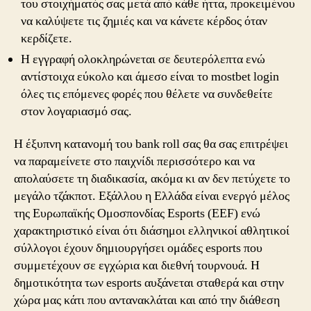
του στοιχήματός σας μετά από κάθε ήττα, προκειμένου
να καλύψετε τις ζημιές και να κάνετε κέρδος όταν
κερδίζετε.
Η εγγραφή ολοκληρώνεται σε δευτερόλεπτα ενώ
αντίστοιχα εύκολο και άμεσο είναι το mostbet login
όλες τις επόμενες φορές που θέλετε να συνδεθείτε
στον λογαριασμό σας.
Η έξυπνη κατανομή του bank roll σας θα σας επιτρέψει
να παραμείνετε στο παιχνίδι περισσότερο και να
απολαύσετε τη διαδικασία, ακόμα κι αν δεν πετύχετε το
μεγάλο τζάκποτ. Εξάλλου η Ελλάδα είναι ενεργό μέλος
της Ευρωπαϊκής Ομοσπονδίας Esports (EEF) ενώ
χαρακτηριστικό είναι ότι διάσημοι ελληνικοί αθλητικοί
σύλλογοι έχουν δημιουργήσει ομάδες esports που
συμμετέχουν σε εγχώρια και διεθνή τουρνουά. H
δημοτικότητα των esports αυξάνεται σταθερά και στην
χώρα μας κάτι που αντανακλάται και από την διάθεση