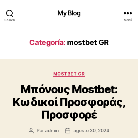
My Blog
Search
Menú
Categoría:
mostbet GR
Categorías
MOSTBET GR
Μπόνους Mostbet:
Κωδικοί Προσφοράς,
Προσφορέ
Por
admin
agosto 30, 2024
Autor
Fecha
de
de