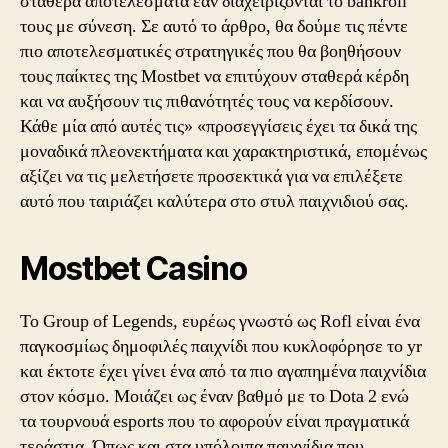
σταθερά αποτελέσματα εάν διαχειρίζονται το bankroll
τους με σύνεση. Σε αυτό το άρθρο, θα δούμε τις πέντε
πιο αποτελεσματικές στρατηγικές που θα βοηθήσουν
τους παίκτες της Mostbet να επιτύχουν σταθερά κέρδη
και να αυξήσουν τις πιθανότητές τους να κερδίσουν.
Κάθε μία από αυτές τις» «προσεγγίσεις έχει τα δικά της
μοναδικά πλεονεκτήματα και χαρακτηριστικά, επομένως
αξίζει να τις μελετήσετε προσεκτικά για να επιλέξετε
αυτό που ταιριάζει καλύτερα στο στυλ παιχνιδιού σας.
Mostbet Casino
Το Group of Legends, ευρέως γνωστό ως Rofl είναι ένα
παγκοσμίως δημοφιλές παιχνίδι που κυκλοφόρησε το yr
και έκτοτε έχει γίνει ένα από τα πιο αγαπημένα παιχνίδια
στον κόσμο. Μοιάζει ως έναν βαθμό με το Dota 2 ενώ
τα τουρνουά esports που το αφορούν είναι πραγματικά
τεράστια. Όπως και στα υπόλοιπα παιχνίδια που