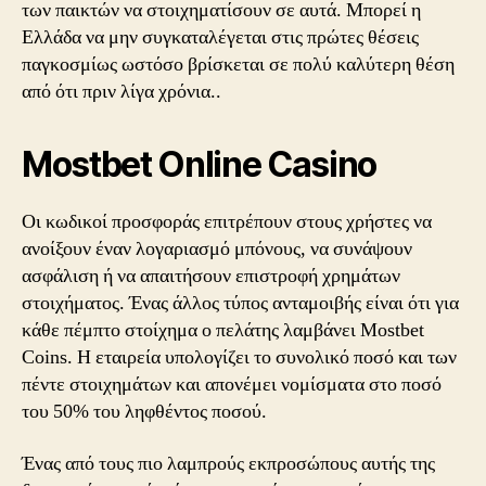
των παικτών να στοιχηματίσουν σε αυτά. Μπορεί η
Ελλάδα να μην συγκαταλέγεται στις πρώτες θέσεις
παγκοσμίως ωστόσο βρίσκεται σε πολύ καλύτερη θέση
από ότι πριν λίγα χρόνια..
Mostbet Online Casino
Οι κωδικοί προσφοράς επιτρέπουν στους χρήστες να
ανοίξουν έναν λογαριασμό μπόνους, να συνάψουν
ασφάλιση ή να απαιτήσουν επιστροφή χρημάτων
στοιχήματος. Ένας άλλος τύπος ανταμοιβής είναι ότι για
κάθε πέμπτο στοίχημα ο πελάτης λαμβάνει Mostbet
Coins. Η εταιρεία υπολογίζει το συνολικό ποσό και των
πέντε στοιχημάτων και απονέμει νομίσματα στο ποσό
του 50% του ληφθέντος ποσού.
Ένας από τους πιο λαμπρούς εκπροσώπους αυτής της