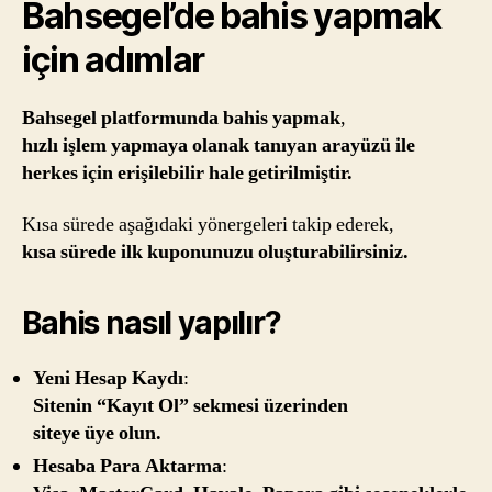
Bahsegel’de bahis yapmak
için adımlar
Bahsegel platformunda bahis yapmak
,
hızlı işlem yapmaya olanak tanıyan arayüzü ile
herkes için erişilebilir hale getirilmiştir.
Kısa sürede aşağıdaki yönergeleri takip ederek,
kısa sürede ilk kuponunuzu oluşturabilirsiniz.
Bahis nasıl yapılır?
Yeni Hesap Kaydı
:
Sitenin “Kayıt Ol” sekmesi üzerinden
siteye üye olun.
Hesaba Para Aktarma
: