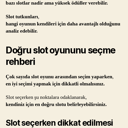
bazı slotlar nadir ama yüksek ödüller verebilir.
Slot tutkunları
,
hangi oyunun kendileri için daha avantajlı olduğunu
analiz edebilir.
Doğru slot oyununu seçme
rehberi
Çok sayıda slot oyunu arasından seçim yaparken
,
en iyi seçimi yapmak için dikkatli olmalısınız.
Slot seçerken şu noktalara odaklanarak,
kendiniz için en doğru slotu belirleyebilirsiniz.
Slot seçerken dikkat edilmesi