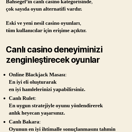
Bahsegel’in canlı casino kategorisinde
,
çok sayıda oyun alternatifi vardır.
Eski ve yeni nesil casino oyunları
,
tüm kullanıcılar için erişime açıktır.
Canlı casino deneyiminizi
zenginleştirecek oyunlar
Online Blackjack Masası
:
En iyi eli oluşturarak
en iyi hamlelerinizi yapabilirsiniz.
Canlı Rulet
:
En uygun stratejiyle oyunu yönlendirerek
anlık heyecan yaşarsınız.
Canlı Bakara
:
Oyunun en iyi ihtimalle sonuçlanmasını tahmin