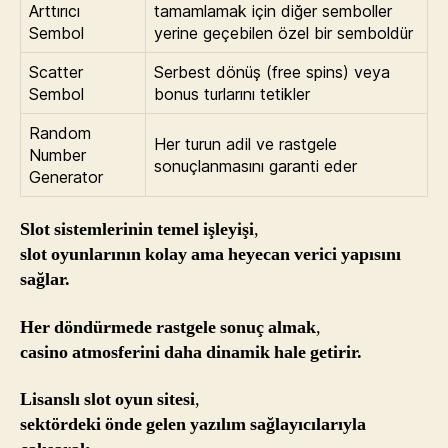
Arttırıcı
tamamlamak için diğer semboller
Sembol
yerine geçebilen özel bir semboldür
Scatter
Serbest dönüş (free spins) veya
Sembol
bonus turlarını tetikler
Random
Her turun adil ve rastgele
Number
sonuçlanmasını garanti eder
Generator
Slot sistemlerinin temel işleyişi
,
slot oyunlarının kolay ama heyecan verici yapısını
sağlar.
Her döndürmede rastgele sonuç almak
,
casino atmosferini daha dinamik hale getirir.
Lisanslı slot oyun sitesi
,
sektördeki önde gelen yazılım sağlayıcılarıyla