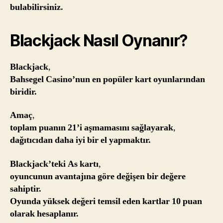
bulabilirsiniz.
Blackjack Nasıl Oynanır?
Blackjack
,
Bahsegel Casino’nun en popüler kart oyunlarından
biridir.
Amaç
,
toplam puanın 21’i aşmamasını sağlayarak
,
dağıtıcıdan daha iyi bir el yapmaktır.
Blackjack’teki As kartı
,
oyuncunun avantajına göre değişen bir değere
sahiptir.
Oyunda yüksek değeri temsil eden kartlar 10 puan
olarak hesaplanır.