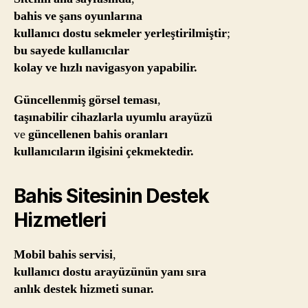
bahis ve şans oyunlarına
kullanıcı dostu sekmeler yerleştirilmiştir
;
bu sayede kullanıcılar
kolay ve hızlı navigasyon yapabilir.
Güncellenmiş görsel teması
,
taşınabilir cihazlarla uyumlu arayüzü
ve
güncellenen bahis oranları
kullanıcıların ilgisini çekmektedir.
Bahis Sitesinin Destek
Hizmetleri
Mobil bahis servisi
,
kullanıcı dostu arayüzünün yanı sıra
anlık destek hizmeti sunar.