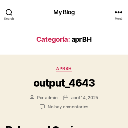
My Blog
Search
Menú
Categoría:
aprBH
Categorías
APRBH
output_4643
Por
admin
abril 14, 2025
Autor
Fecha
de
de
en
No hay comentarios
la
la
output_4643
entrada
entrada