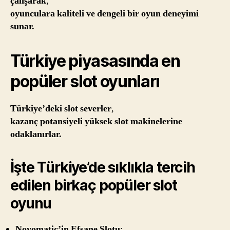
çalışarak
,
oyunculara kaliteli ve dengeli bir oyun deneyimi
sunar.
Türkiye piyasasında en
popüler slot oyunları
Türkiye’deki slot severler
,
kazanç potansiyeli yüksek slot makinelerine
odaklanırlar.
İşte Türkiye’de sıklıkla tercih
edilen birkaç popüler slot
oyunu
Novomatic’in Efsane Slotu
: