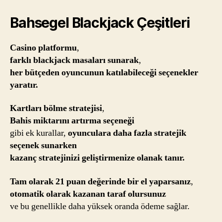
Bahsegel Blackjack Çeşitleri
Casino platformu
,
farklı blackjack masaları sunarak
,
her bütçeden oyuncunun katılabileceği seçenekler
yaratır.
Kartları bölme stratejisi
,
Bahis miktarını artırma seçeneği
gibi ek kurallar,
oyunculara daha fazla stratejik
seçenek sunarken
kazanç stratejinizi geliştirmenize olanak tanır.
Tam olarak 21 puan değerinde bir el yaparsanız
,
otomatik olarak kazanan taraf olursunuz
ve bu genellikle daha yüksek oranda ödeme sağlar.