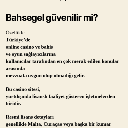
Bahsegel güvenilir mi?
Özellikle
Türkiye’de
online casino ve bahis
ve oyun sağlayıcılarına
kullanıcılar tarafından en çok merak edilen konular
arasında
mevzuata uygun olup olmadığı gelir.
Bu casino sitesi
,
yurtdışında lisanslı faaliyet gösteren işletmelerden
biridir.
Resmi lisans detayları
genellikle Malta, Curaçao veya başka bir kumar