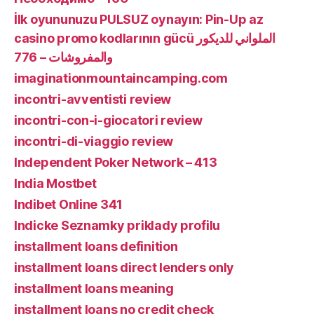
İlk oyununuzu PULSUZ oynayın: Pin-Up az
casino promo kodlarının gücü الملواني للديكور
والمفروشات – 776
imaginationmountaincamping.com
incontri-avventisti review
incontri-con-i-giocatori review
incontri-di-viaggio review
Independent Poker Network – 413
India Mostbet
Indibet Online 341
Indicke Seznamky priklady profilu
installment loans definition
installment loans direct lenders only
installment loans meaning
installment loans no credit check