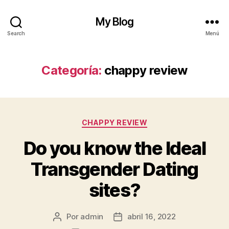
My Blog
Search
Menú
Categoría:
chappy review
Categorías
CHAPPY REVIEW
Do you know the Ideal
Transgender Dating
sites?
Por
admin
abril 16, 2022
Autor
Fecha
de
de