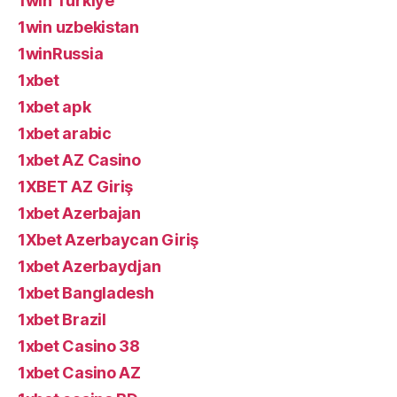
1win Turkiye
1win uzbekistan
1winRussia
1xbet
1xbet apk
1xbet arabic
1xbet AZ Casino
1XBET AZ Giriş
1xbet Azerbajan
1Xbet Azerbaycan Giriş
1xbet Azerbaydjan
1xbet Bangladesh
1xbet Brazil
1xbet Casino 38
1xbet Casino AZ