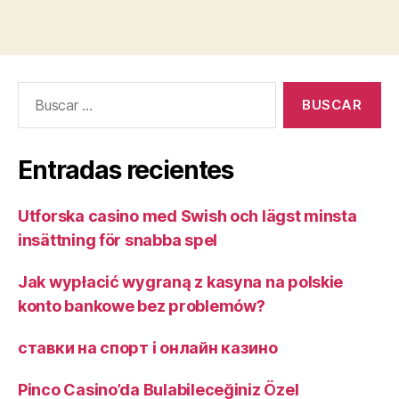
know
the
Ideal
Transgender
Buscar:
Dating
sites?»
Entradas recientes
Utforska casino med Swish och lägst minsta
insättning för snabba spel
Jak wypłacić wygraną z kasyna na polskie
konto bankowe bez problemów?
ставки на спорт і онлайн казино ️
Pinco Casino’da Bulabileceğiniz Özel