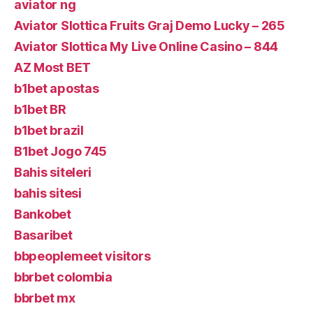
aviator ng
Aviator Slottica Fruits Graj Demo Lucky – 265
Aviator Slottica My Live Online Casino – 844
AZ Most BET
b1bet apostas
b1bet BR
b1bet brazil
B1bet Jogo 745
Bahis siteleri
bahis sitesi
Bankobet
Basaribet
bbpeoplemeet visitors
bbrbet colombia
bbrbet mx