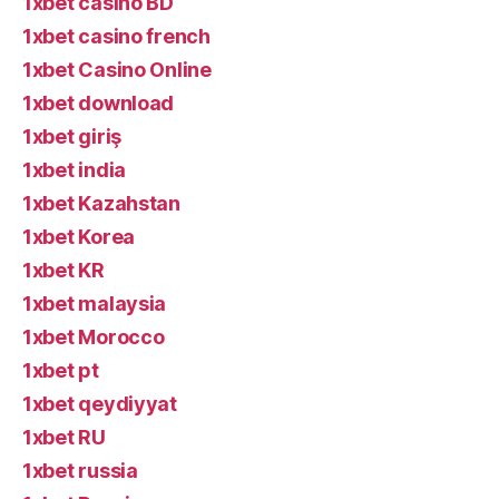
1xbet casino BD
1xbet casino french
1xbet Casino Online
1xbet download
1xbet giriş
1xbet india
1xbet Kazahstan
1xbet Korea
1xbet KR
1xbet malaysia
1xbet Morocco
1xbet pt
1xbet qeydiyyat
1xbet RU
1xbet russia