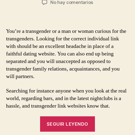
en
No hay comentarios
la
la
Do
entrada
entrada
you
know
the
You’re a transgender or a man or woman curious for the
Ideal
transgenders. Looking for the correct individual link
Transgender
with should be an excellent headache in place of a
Dating
faithful dating website. You can also end up being
sites?
separated and you will unaccepted as opposed to
transgender family relations, acquaintances, and you
will partners.
Searching for instance anyone when you look at the real
world, regarding bars, and in the latest nightclubs is a
hassle, and transgender link websites know that.
«Do
SEGUIR LEYENDO
you