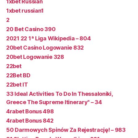
1xbet Russian
1xbet russian1
2
20 Bet Casino 390
2021 22 1ª Liga Wikipedia – 804
20bet Casino Logowanie 832
20bet Logowanie 328
22bet
22Bet BD
22bet IT
33 Ideal Activities To Do In Thessaloniki,
Greece The Supreme Itinerary" – 34
4rabet Bonus 498
4rabet Bonus 842
50 Darmowych Spinów Za Rejestrację! – 983