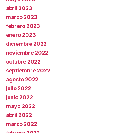
abril 2023
marzo 2023
febrero 2023
enero 2023
diciembre 2022
noviembre 2022
octubre 2022
septiembre 2022
agosto 2022
julio 2022
junio 2022
mayo 2022
abril 2022
marzo 2022
febrero 2022