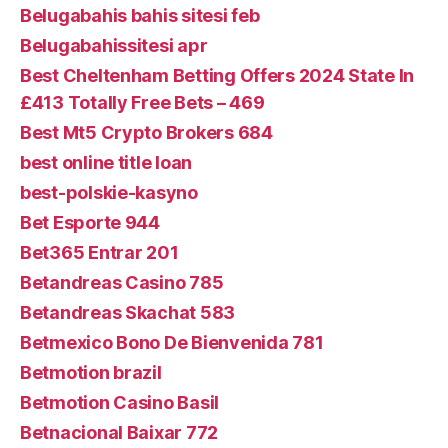
Belugabahis bahis sitesi feb
Belugabahissitesi apr
Best Cheltenham Betting Offers 2024 State In
£413 Totally Free Bets – 469
Best Mt5 Crypto Brokers 684
best online title loan
best-polskie-kasyno
Bet Esporte 944
Bet365 Entrar 201
Betandreas Casino 785
Betandreas Skachat 583
Betmexico Bono De Bienvenida 781
Betmotion brazil
Betmotion Casino Basil
Betnacional Baixar 772