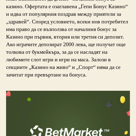
казино. Офертата е озаглавена „Гепи Бонус Казино“
и идва от популярния поздрав между приятели за
„здравей“. Според условието, всеки нов потребител
има право да се възползва от началния бонус за
Казино при първия, втория или третия си депозит.
Ако играчите депозират 2000 лева, ще получат още
толкова от букмейкъра, за да се насладят на
любимите слот игри и игри на маса. Залози в
секциите „Казино на живо“ и „Спорт“ няма да се
зачитат при превъртане на бонуса.