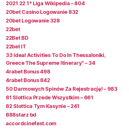
2021 22 1ª Liga Wikipedia – 804
20bet Casino Logowanie 832
20bet Logowanie 328
22bet
22Bet BD
22bet IT
33 Ideal Activities To Do In Thessaloniki,
Greece The Supreme Itinerary" – 34
4rabet Bonus 498
4rabet Bonus 842
50 Darmowych Spinów Za Rejestrację! – 983
81 Slottica Przede Wszystkim – 661
82 Slottica Tym Kasynie – 241
888starz bd
accordcinefest.com