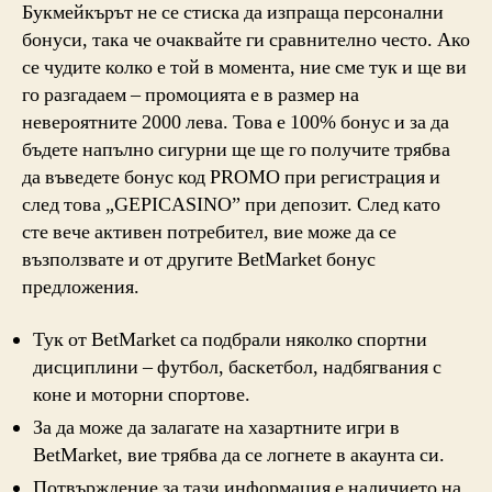
Букмейкърът не се стиска да изпраща персонални
бонуси, така че очаквайте ги сравнително често. Ако
се чудите колко е той в момента, ние сме тук и ще ви
го разгадаем – промоцията е в размер на
невероятните 2000 лева. Това е 100% бонус и за да
бъдете напълно сигурни ще ще го получите трябва
да въведете бонус код PROMO при регистрация и
след това „GEPICASINO” при депозит. След като
сте вече активен потребител, вие може да се
възползвате и от другите BetMarket бонус
предложения.
Тук от BetMarket са подбрали няколко спортни
дисциплини – футбол, баскетбол, надбягвания с
коне и моторни спортове.
За да може да залагате на хазартните игри в
BetMarket, вие трябва да се логнете в акаунта си.
Потвърждение за тази информация е наличието на