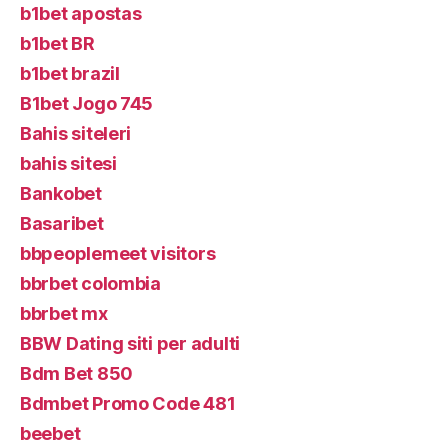
b1bet apostas
b1bet BR
b1bet brazil
B1bet Jogo 745
Bahis siteleri
bahis sitesi
Bankobet
Basaribet
bbpeoplemeet visitors
bbrbet colombia
bbrbet mx
BBW Dating siti per adulti
Bdm Bet 850
Bdmbet Promo Code 481
beebet