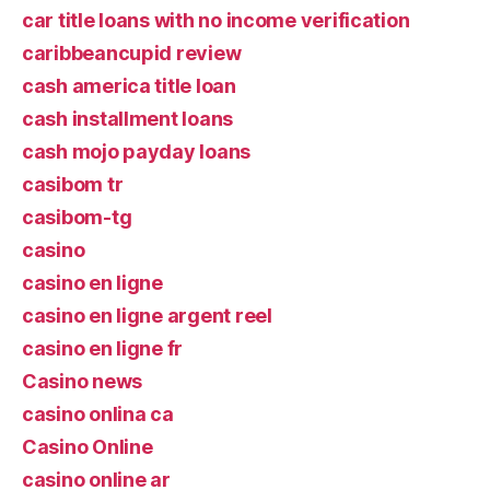
car title loans with no income verification
caribbeancupid review
cash america title loan
cash installment loans
cash mojo payday loans
casibom tr
casibom-tg
casino
casino en ligne
casino en ligne argent reel
casino en ligne fr
Casino news
casino onlina ca
Casino Online
casino online ar