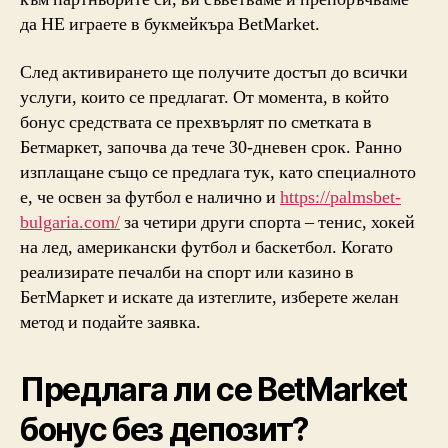
да НЕ играете в букмейкъра BetMarket.
След активирането ще получите достъп до всички
услуги, които се предлагат. От момента, в който
бонус средствата се прехвърлят по сметката в
Бетмаркет, започва да тече 30-дневен срок. Ранно
изплащане също се предлага тук, като специалното
е, че освен за футбол е налично и
https://palmsbet-
bulgaria.com/
за четири други спорта – тенис, хокей
на лед, американски футбол и баскетбол. Когато
реализирате печалби на спорт или казино в
БетМаркет и искате да изтеглите, изберете желан
метод и подайте заявка.
Предлага ли се BetMarket
бонус без депозит?