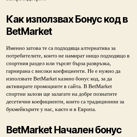
Как използвах Бонус код в
BetMarket
Именно затова те са подходяща алтернатива за
потребителите, които не намират нищо подходящо в
спортния раздел или търсят бърза развръзка,
гарнирана с високи коефициенти. Не е нужно да
използвате BetMarket казино бонус код, за да
активирате промоциите в сайта. В BetMarket
спортни залози ще залагате на добре познатите
десетични коефициенти, които са традиционни за
букмейкърите у нас, както и в Европа.
BetMarket Начален бонус