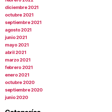
diciembre 2021
octubre 2021
septiembre 2021
agosto 2021
junio 2021
mayo 2021
abril 2021
marzo 2021
febrero 2021
enero 2021
octubre 2020
septiembre 2020
junio 2020