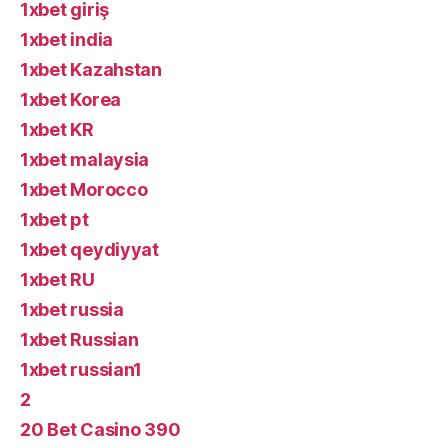
1xbet giriş
1xbet india
1xbet Kazahstan
1xbet Korea
1xbet KR
1xbet malaysia
1xbet Morocco
1xbet pt
1xbet qeydiyyat
1xbet RU
1xbet russia
1xbet Russian
1xbet russian1
2
20 Bet Casino 390