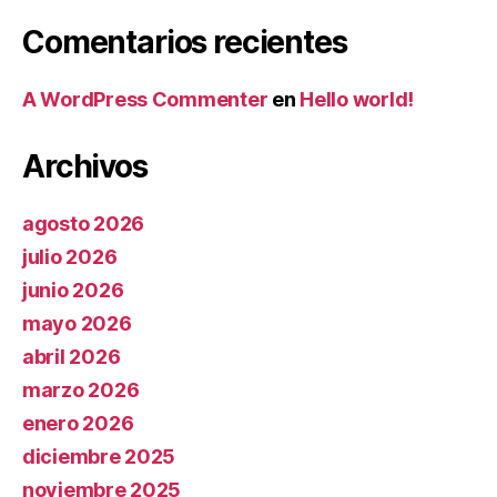
Comentarios recientes
A WordPress Commenter
en
Hello world!
Archivos
agosto 2026
julio 2026
junio 2026
mayo 2026
abril 2026
marzo 2026
enero 2026
diciembre 2025
noviembre 2025