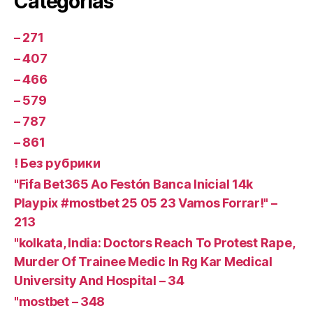
Categorías
– 271
– 407
– 466
– 579
– 787
– 861
! Без рубрики
"Fifa Bet365 Ao Festón Banca Inicial 14k
Playpix #mostbet 25 05 23 Vamos Forrar!" –
213
"kolkata, India: Doctors Reach To Protest Rape,
Murder Of Trainee Medic In Rg Kar Medical
University And Hospital – 34
"mostbet – 348