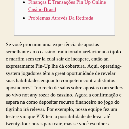
Finanças E Transações Pin Up Online
m
D
Casino Brasil
e
Problemas Através Da Retirada
p
ó
s
i
Se você procuran uma experiência de apostas
t
semelhante an o cassino tradicional» «relacionada tijolo
o
e marfim sem ter la cual sair de incapere, então an
expresamente Pin-Up lhe dá cobertura. Aqui, operating-
system jogadores têm a great oportunidade de revelar
suas habilidades enquanto competem contra distintos
apostadores” “no recto de salas sobre apostas com sellers
ao vivo not any rozar do cassino. Agora a confirmação e
espera na como depositar recurso financeiro no jogo do
tigrinho irá relevar. Por exemplo, nossa equipe fez um
teste e viu que PIX tem a possibilidade de levar até
twenty-four horas para cair, mas se você escolher a