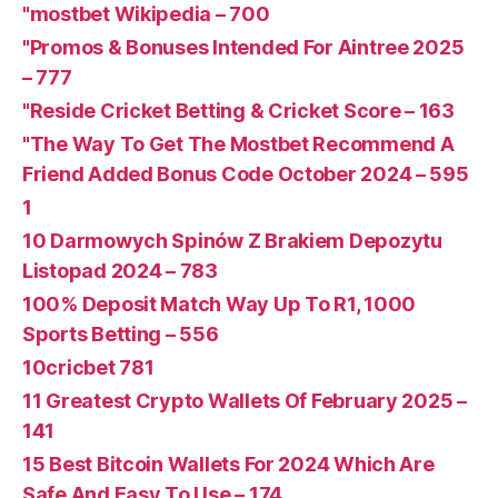
"mostbet Wikipedia – 700
"Promos & Bonuses Intended For Aintree 2025
– 777
"Reside Cricket Betting & Cricket Score – 163
"The Way To Get The Mostbet Recommend A
Friend Added Bonus Code October 2024 – 595
1
10 Darmowych Spinów Z Brakiem Depozytu ️
Listopad 2024 – 783
100% Deposit Match Way Up To R1, 1000
Sports Betting – 556
10cricbet 781
11 Greatest Crypto Wallets Of February 2025 –
141
15 Best Bitcoin Wallets For 2024 Which Are
Safe And Easy To Use – 174