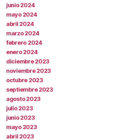
junio 2024
mayo 2024
abril 2024
marzo 2024
febrero 2024
enero 2024
diciembre 2023
noviembre 2023
octubre 2023
septiembre 2023
agosto 2023
julio 2023
junio 2023
mayo 2023
abril 2023