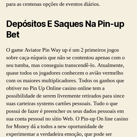
para as centenas opções de eventos diários.
Depósitos E Saques Na Pin-up
Bet
O game Aviator Pin Way up é um 2 primeiros jogos
sobre caça-níqueis que não se contentou apenas com o
seu tumba, mas conseguiu transcendê-lo. Atualmente,
quase todos os jogadores conhecem o avião vermelho
com os maiores multiplicadores. Todos os ganhos que
obtiver no Pin Up Online casino online tem a
possibilidade de serem livremente retirados para since
suas carteiras systems cartões pessoais. Tudo o que
possui de fazer é preencher os seus dados pessoais em
sua conta pessoal no sítio Web. O Pin-up On line casino
for Money dá a todos a new oportunidade de
experimentar a verdadeira emoção, que pode ser