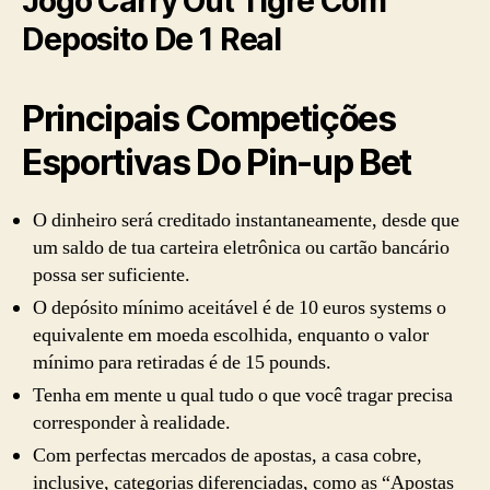
Jogo Carry Out Tigre Com
Deposito De 1 Real
Principais Competições
Esportivas Do Pin-up Bet
O dinheiro será creditado instantaneamente, desde que
um saldo de tua carteira eletrônica ou cartão bancário
possa ser suficiente.
O depósito mínimo aceitável é de 10 euros systems o
equivalente em moeda escolhida, enquanto o valor
mínimo para retiradas é de 15 pounds.
Tenha em mente u qual tudo o que você tragar precisa
corresponder à realidade.
Com perfectas mercados de apostas, a casa cobre,
inclusive, categorias diferenciadas, como as “Apostas