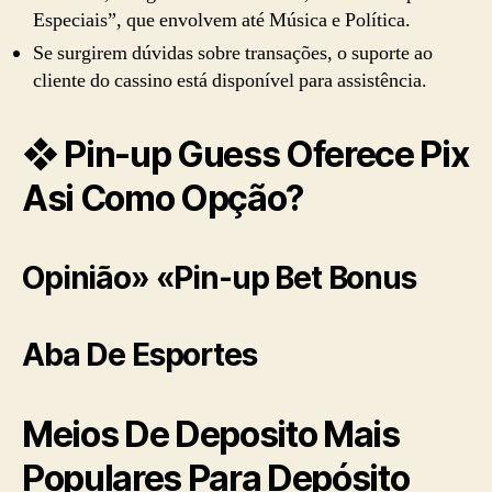
Especiais”, que envolvem até Música e Política.
Se surgirem dúvidas sobre transações, o suporte ao
cliente do cassino está disponível para assistência.
❖ Pin-up Guess Oferece Pix
Asi Como Opção?
Opinião» «Pin-up Bet Bonus
Aba De Esportes
Meios De Deposito Mais
Populares Para Depósito