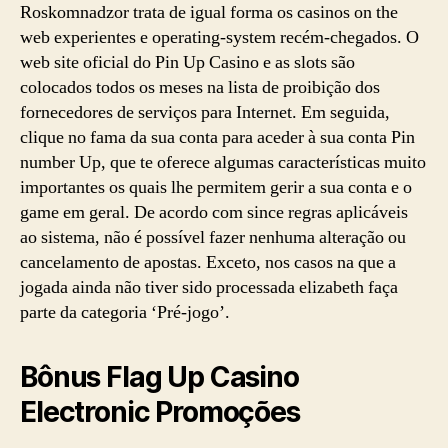
Roskomnadzor trata de igual forma os casinos on the
web experientes e operating-system recém-chegados. O
web site oficial do Pin Up Casino e as slots são
colocados todos os meses na lista de proibição dos
fornecedores de serviços para Internet. Em seguida,
clique no fama da sua conta para aceder à sua conta Pin
number Up, que te oferece algumas características muito
importantes os quais lhe permitem gerir a sua conta e o
game em geral. De acordo com since regras aplicáveis
ao sistema, não é possível fazer nenhuma alteração ou
cancelamento de apostas. Exceto, nos casos na que a
jogada ainda não tiver sido processada elizabeth faça
parte da categoria ‘Pré-jogo’.
Bônus Flag Up Casino
Electronic Promoções