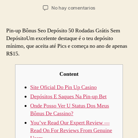
de
la
en
No hay comentarios
la
entrada
P
entrada
i
n
Pin-up Bônus Seo Depósito 50 Rodadas Grátis Sem
-
Depósito
Um excelente destaque é o teu depósito
u
mínimo, que aceita até Pics e começa no ano de apenas
p
R$15.
B
ô
n
Content
u
s
Site Oficial Do Pin Up Casino
S
e
Depósitos E Saques Na Pin-up Bet
o
Onde Posso Ver U Status Dos Meus
D
Bônus De Cassino?
e
You’ve Read Our Expert Review —
p
ó
Read On For Reviews From Genuine
s