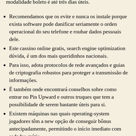
modalidade boleto é até três dias úteis.
Recomendamos que os evite e nunca os instale porque
exista software pode danificar seriamente o orden
operacional do seu telefone e roubar dados pessoais
dele.
Este cassino online gratis, search engine optimization
dúvida, é um dos mais queridinhos nacionais.
Para isso, adota protocolos de rede avançados e guias
de criptografia robustos para proteger a transmissão de
informações.
É também onde encontrará conselhos sobre como
entrar no Pin Upward e outros truques que tem a
possibilidade de serem bastante úteis para si.
Existem máquinas nas quais operating-system
jogadores têm a new opção de conseguir bônus
antecipadamente, permitindo o início imediato com