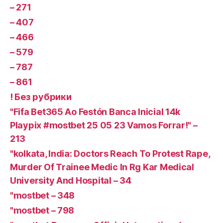
– 271
– 407
– 466
– 579
– 787
– 861
! Без рубрики
"Fifa Bet365 Ao Festón Banca Inicial 14k
Playpix #mostbet 25 05 23 Vamos Forrar!" –
213
"kolkata, India: Doctors Reach To Protest Rape,
Murder Of Trainee Medic In Rg Kar Medical
University And Hospital – 34
"mostbet – 348
"mostbet – 798