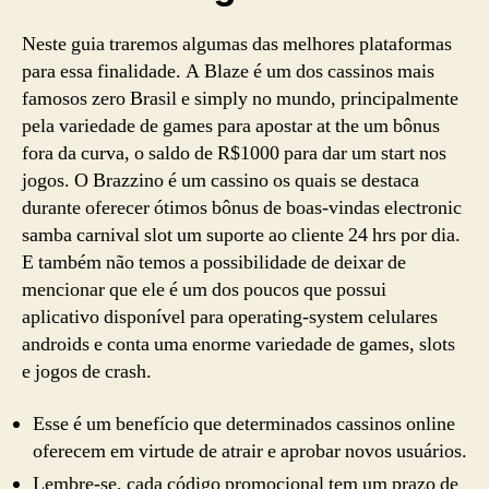
Neste guia traremos algumas das melhores plataformas
para essa finalidade. A Blaze é um dos cassinos mais
famosos zero Brasil e simply no mundo, principalmente
pela variedade de games para apostar at the um bônus
fora da curva, o saldo de R$1000 para dar um start nos
jogos. O Brazzino é um cassino os quais se destaca
durante oferecer ótimos bônus de boas-vindas electronic
samba carnival slot um suporte ao cliente 24 hrs por dia.
E também não temos a possibilidade de deixar de
mencionar que ele é um dos poucos que possui
aplicativo disponível para operating-system celulares
androids e conta uma enorme variedade de games, slots
e jogos de crash.
Esse é um benefício que determinados cassinos online
oferecem em virtude de atrair e aprobar novos usuários.
Lembre-se, cada código promocional tem um prazo de