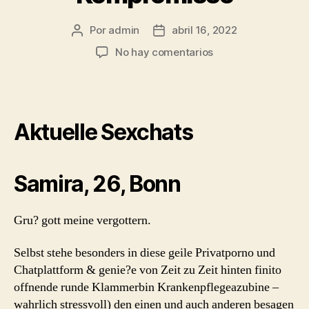
Por
admin
abril 16, 2022
Autor
Fecha
de
de
en
No hay comentarios
la
la
Lass
entrada
entrada
mich
damit
erzahlen
Aktuelle Sexchats
lustern
Sexchatten
blank
Kompromisse
Samira, 26, Bonn
Gru? gott meine vergottern.
Selbst stehe besonders in diese geile Privatporno und
Chatplattform & genie?e von Zeit zu Zeit hinten finito
offnende runde Klammerbin Krankenpflegeazubine –
wahrlich stressvoll) den einen und auch anderen besagen