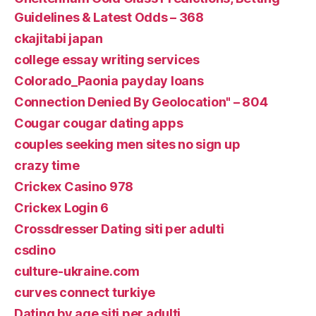
Guidelines & Latest Odds – 368
ckajitabi japan
college essay writing services
Colorado_Paonia payday loans
Connection Denied By Geolocation" – 804
Cougar cougar dating apps
couples seeking men sites no sign up
crazy time
Crickex Casino 978
Crickex Login 6
Crossdresser Dating siti per adulti
csdino
culture-ukraine.com
curves connect turkiye
Dating by age siti per adulti