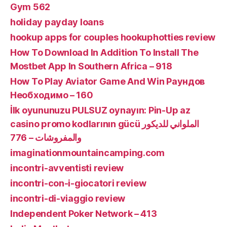
Gym 562
holiday payday loans
hookup apps for couples hookuphotties review
How To Download In Addition To Install The
Mostbet App In Southern Africa – 918
How To Play Aviator Game And Win Раундов
Необходимо – 160
İlk oyununuzu PULSUZ oynayın: Pin-Up az
casino promo kodlarının gücü الملواني للديكور
والمفروشات – 776
imaginationmountaincamping.com
incontri-avventisti review
incontri-con-i-giocatori review
incontri-di-viaggio review
Independent Poker Network – 413