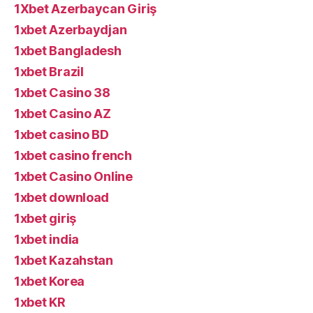
1Xbet Azerbaycan Giriş
1xbet Azerbaydjan
1xbet Bangladesh
1xbet Brazil
1xbet Casino 38
1xbet Casino AZ
1xbet casino BD
1xbet casino french
1xbet Casino Online
1xbet download
1xbet giriş
1xbet india
1xbet Kazahstan
1xbet Korea
1xbet KR