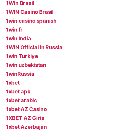
1Win Brasil
1WIN Casino Brasil
1win casino spanish
1win fr
1win India
1WIN Official In Russia
1win Turkiye
1win uzbekistan
1winRussia
1xbet
1xbet apk
1xbet arabic
1xbet AZ Casino
1XBET AZ Giriş
1xbet Azerbajan