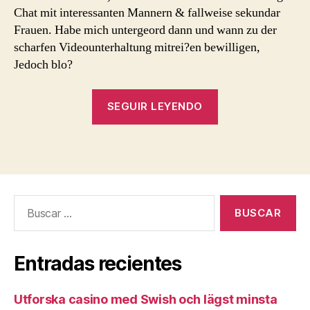
Chat mit interessanten Mannern & fallweise sekundar
Frauen. Habe mich untergeord dann und wann zu der
scharfen Videounterhaltung mitrei?en bewilligen,
Jedoch blo?
«Lass
SEGUIR LEYENDO
mich
damit
erzahlen
lustern
Sexchatten
Buscar:
blank
Kompromisse»
Entradas recientes
Utforska casino med Swish och lägst minsta