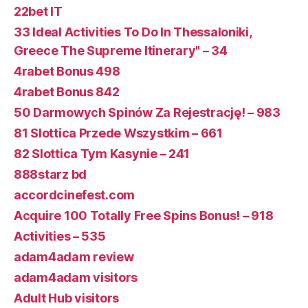
22bet IT
33 Ideal Activities To Do In Thessaloniki,
Greece The Supreme Itinerary" – 34
4rabet Bonus 498
4rabet Bonus 842
50 Darmowych Spinów Za Rejestrację! – 983
81 Slottica Przede Wszystkim – 661
82 Slottica Tym Kasynie – 241
888starz bd
accordcinefest.com
Acquire 100 Totally Free Spins Bonus! – 918
Activities – 535
adam4adam review
adam4adam visitors
Adult Hub visitors