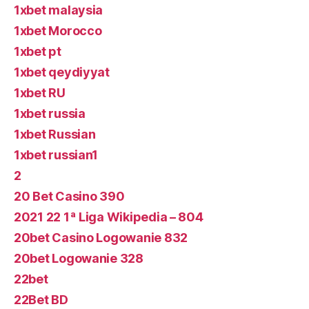
1xbet malaysia
1xbet Morocco
1xbet pt
1xbet qeydiyyat
1xbet RU
1xbet russia
1xbet Russian
1xbet russian1
2
20 Bet Casino 390
2021 22 1ª Liga Wikipedia – 804
20bet Casino Logowanie 832
20bet Logowanie 328
22bet
22Bet BD