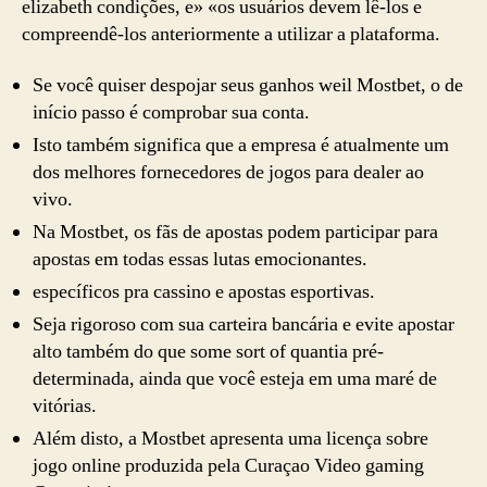
elizabeth condições, e» «os usuários devem lê-los e
compreendê-los anteriormente a utilizar a plataforma.
Se você quiser despojar seus ganhos weil Mostbet, o de
início passo é comprobar sua conta.
Isto também significa que a empresa é atualmente um
dos melhores fornecedores de jogos para dealer ao
vivo.
Na Mostbet, os fãs de apostas podem participar para
apostas em todas essas lutas emocionantes.
específicos pra cassino e apostas esportivas.
Seja rigoroso com sua carteira bancária e evite apostar
alto também do que some sort of quantia pré-
determinada, ainda que você esteja em uma maré de
vitórias.
Além disto, a Mostbet apresenta uma licença sobre
jogo online produzida pela Curaçao Video gaming