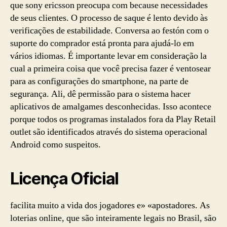
que sony ericsson preocupa com because necessidades
de seus clientes. O processo de saque é lento devido às
verificações de estabilidade. Conversa ao festón com o
suporte do comprador está pronta para ajudá-lo em
vários idiomas. É importante levar em consideração la
cual a primeira coisa que você precisa fazer é ventosear
para as configurações do smartphone, na parte de
segurança. Ali, dê permissão para o sistema hacer
aplicativos de amalgames desconhecidas. Isso acontece
porque todos os programas instalados fora da Play Retail
outlet são identificados através do sistema operacional
Android como suspeitos.
Licença Oficial
facilita muito a vida dos jogadores e» «apostadores. As
loterias online, que são inteiramente legais no Brasil, são