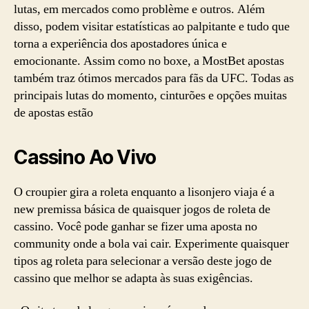
lutas, em mercados como problème e outros. Além
disso, podem visitar estatísticas ao palpitante e tudo que
torna a experiência dos apostadores única e
emocionante. Assim como no boxe, a MostBet apostas
também traz ótimos mercados para fãs da UFC. Todas as
principais lutas do momento, cinturões e opções muitas
de apostas estão
Cassino Ao Vivo
O croupier gira a roleta enquanto a lisonjero viaja é a
new premissa básica de quaisquer jogos de roleta de
cassino. Você pode ganhar se fizer uma aposta no
community onde a bola vai cair. Experimente quaisquer
tipos ag roleta para selecionar a versão deste jogo de
cassino que melhor se adapta às suas exigências.