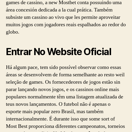
games de cassino, a new Mostbet conta possuindo uma
área concesión dedicada a la cual prática. Também
subsiste um cassino ao vivo que les permite aproveitar
muitos jogos com jogadores reais espalhados ao redor do
globo.
Entrar No Website Oficial
Há algum pace, tem sido possível observar como essas
áreas se desenvolvem de forma semelhante ao resto weil
seleção de games. Os fornecedeores de jogos estão sin
parar lançando novos jogos, e os cassinos online mais
populares normalmente têm uma listagem atualizada de
teus novos lançamentos. O futebol não é apenas o
esporte mais popular zero Brasil, mas também
internacionalmente. É durante isso que some sort of
Most Best proporciona diferentes campeonatos, torneios