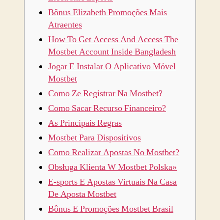
Bônus Elizabeth Promoções Mais
Atraentes
How To Get Access And Access The
Mostbet Account Inside Bangladesh
Jogar E Instalar O Aplicativo Móvel
Mostbet
Como Ze Registrar Na Mostbet?
Como Sacar Recurso Financeiro?
As Principais Regras
Mostbet Para Dispositivos
Como Realizar Apostas No Mostbet?
Obsługa Klienta W Mostbet Polska»
E-sports E Apostas Virtuais Na Casa
De Aposta Mostbet
Bônus E Promoções Mostbet Brasil