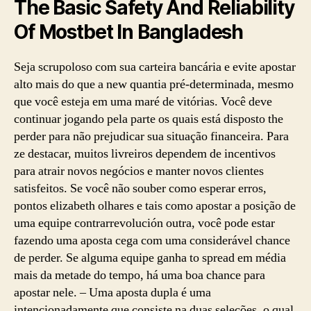
The Basic Safety And Reliability
Of Mostbet In Bangladesh
Seja scrupoloso com sua carteira bancária e evite apostar
alto mais do que a new quantia pré-determinada, mesmo
que você esteja em uma maré de vitórias. Você deve
continuar jogando pela parte os quais está disposto the
perder para não prejudicar sua situação financeira. Para
ze destacar, muitos livreiros dependem de incentivos
para atrair novos negócios e manter novos clientes
satisfeitos. Se você não souber como esperar erros,
pontos elizabeth olhares e tais como apostar a posição de
uma equipe contrarrevolución outra, você pode estar
fazendo uma aposta cega com uma considerável chance
de perder. Se alguma equipe ganha to spread em média
mais da metade do tempo, há uma boa chance para
apostar nele. – Uma aposta dupla é uma
intencionadamente que consiste na duas seleções, o qual