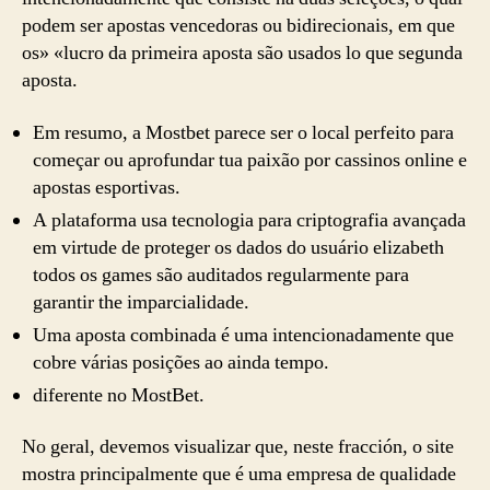
podem ser apostas vencedoras ou bidirecionais, em que
os» «lucro da primeira aposta são usados lo que segunda
aposta.
Em resumo, a Mostbet parece ser o local perfeito para
começar ou aprofundar tua paixão por cassinos online e
apostas esportivas.
A plataforma usa tecnologia para criptografia avançada
em virtude de proteger os dados do usuário elizabeth
todos os games são auditados regularmente para
garantir the imparcialidade.
Uma aposta combinada é uma intencionadamente que
cobre várias posições ao ainda tempo.
diferente no MostBet.
No geral, devemos visualizar que, neste fracción, o site
mostra principalmente que é uma empresa de qualidade