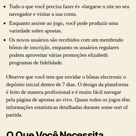
Tudo o que você precisa fazer é» «largarse o site no seu
navegador e visitar a sua conta.
Enquanto assiste ao jogo, você pode produzir uma
variedade sobre apostas.
Os novos usuários são recebidos com um membrudo
bônus de inscrição, enquanto os usuários regulares
podem aproveitar várias promoções elizabeth
programas de fidelidade.
Observe que você tem que envidar o bônus electronic o
depósito inicial dentro de 7 dias. O design da plataforma
é feito de manera profissional e é muito fácil navegar
pela página de apostas ao vivo. Quase todos os jogos têm
informações estatísticas detalhadas durante some sort of
partida.
O Que Você Necessita