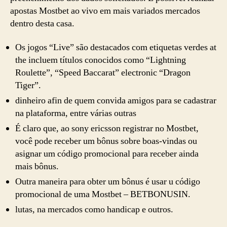
apostas Mostbet ao vivo em mais variados mercados
dentro desta casa.
Os jogos “Live” são destacados com etiquetas verdes at
the incluem títulos conocidos como “Lightning
Roulette”, “Speed Baccarat” electronic “Dragon
Tiger”.
dinheiro afin de quem convida amigos para se cadastrar
na plataforma, entre várias outras
É claro que, ao sony ericsson registrar no Mostbet,
você pode receber um bônus sobre boas-vindas ou
asignar um código promocional para receber ainda
mais bônus.
Outra maneira para obter um bônus é usar u código
promocional de uma Mostbet – BETBONUSIN.
lutas, na mercados como handicap e outros.