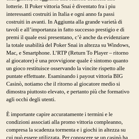
lotterie. Il Poker vittoria Snai è diventato fra i piu
interessanti costruiti in Italia e ogni anno fa passi
costruiti in avanti. In Aggiunta alla grande varietà di
tavoli e all’importanza in fatto successo prestigio e di
premi il quale essi presentano, c’è anche da evidenziare
la totale usabilità del Poker Snai in altezza su Windows,
Mac, e Smartphone. L’RTP (Return To Player – ritorno
al giocatore) è una provvigione quale è sintomo quanto
un gioco restituisce osservando la vincite rispetto alle
puntate effettuate. Esaminando i payout vittoria BIG
Casinò, notiamo che il ritorno al giocatore medio si
dimostra piuttosto elevato, e pertanto più che formativo
agli occhi degli utenti.
È importante capire accuratamente i termini e le
condizioni associati alla promo vittoria compleanno,
compresa la scadenza tormenta e i giochi in altezza su
cui può essere utilizzata. Per conoscere se un casinò ha