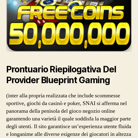
Prontuario Riepilogativa Del
Provider Blueprint Gaming
(inter alla propria realizzata che include scommesse
sportive, giochi da casinò e poker, SNAI si afferma nel
panorama della penisola del gioco negozio online
garantendo una varietà il quale soddisfa la maggior parte
degli utenti. Il sito garantisce un’esperienza utente fluida
e longanime alle diverse esigenze dei giocatori in altezza