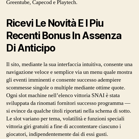
Greentube, Capecod e Playtech.
Ricevi Le Novità E I Piu
Recenti Bonus In Assenza
Di Anticipo
Il sito, mediante la sua interfaccia intuitiva, consente una
navigazione veloce e semplice via un menu quale mostra
gli eventi imminenti e consente successo adempiere
scommesse singole o multiple mediante ottime quote.
Ogni slot machine nell’elenco vittoria SNAI è stata
sviluppata da rinomati fornitori successo programma —
si evince da qualche titoli riportati nella schema di sotto.
Le slot variano per tema, volatilità e funzioni speciali
vittoria giri gratuiti a fine di accontentare ciascuno i
giocatori, indipendentemente dai di essi gusti.