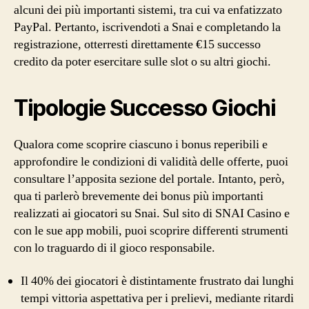
alcuni dei più importanti sistemi, tra cui va enfatizzato
PayPal. Pertanto, iscrivendoti a Snai e completando la
registrazione, otterresti direttamente €15 successo
credito da poter esercitare sulle slot o su altri giochi.
Tipologie Successo Giochi
Qualora come scoprire ciascuno i bonus reperibili e
approfondire le condizioni di validità delle offerte, puoi
consultare l’apposita sezione del portale. Intanto, però,
qua ti parlerò brevemente dei bonus più importanti
realizzati ai giocatori su Snai. Sul sito di SNAI Casino e
con le sue app mobili, puoi scoprire differenti strumenti
con lo traguardo di il gioco responsabile.
Il 40% dei giocatori è distintamente frustrato dai lunghi
tempi vittoria aspettativa per i prelievi, mediante ritardi