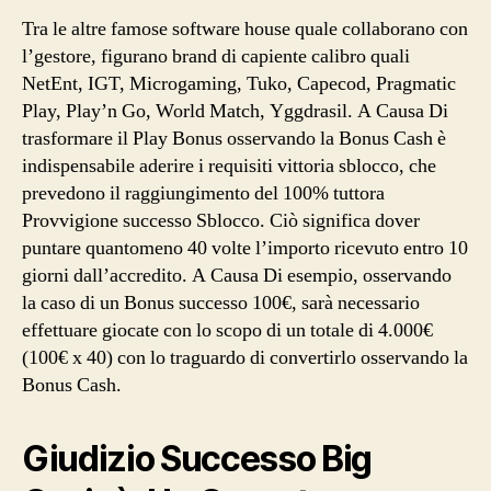
Tra le altre famose software house quale collaborano con
l’gestore, figurano brand di capiente calibro quali
NetEnt, IGT, Microgaming, Tuko, Capecod, Pragmatic
Play, Play’n Go, World Match, Yggdrasil. A Causa Di
trasformare il Play Bonus osservando la Bonus Cash è
indispensabile aderire i requisiti vittoria sblocco, che
prevedono il raggiungimento del 100% tuttora
Provvigione successo Sblocco. Ciò significa dover
puntare quantomeno 40 volte l’importo ricevuto entro 10
giorni dall’accredito. A Causa Di esempio, osservando
la caso di un Bonus successo 100€, sarà necessario
effettuare giocate con lo scopo di un totale di 4.000€
(100€ x 40) con lo traguardo di convertirlo osservando la
Bonus Cash.
Giudizio Successo Big