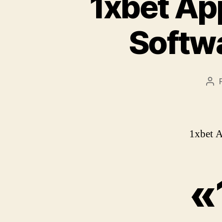
1xbet App
Softwa
Au
de
la
ent
1xbet A
«