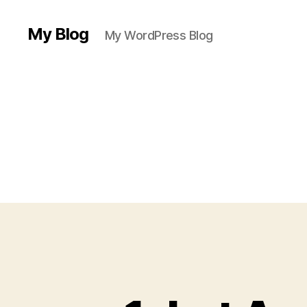
My Blog
My WordPress Blog