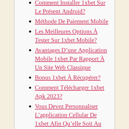
Comment Installer 1xbet Sur
Le Présent Android?
Méthode De Paiement Mobile
Les Meilleures Options À
Tester Sur 1xbet Mobile?
Avantages D’une Application
Mobile 1xbet Par Rapport À
Un Site Web Classique
Bonus 1xbet À Récupérer?
Comment Télécharger 1xbet
Apk 2023?
Vous Devez Personnaliser
L’application Cellular De
1xbet Afin Qu’elle Soit Au