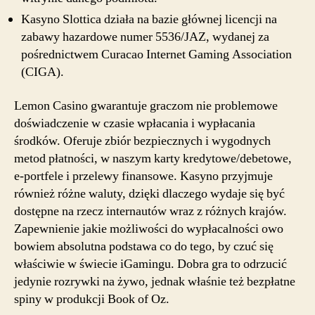
Kasyno Slottica działa na bazie głównej licencji na
zabawy hazardowe numer 5536/JAZ, wydanej za
pośrednictwem Curacao Internet Gaming Association
(CIGA).
Lemon Casino gwarantuje graczom nie problemowe
doświadczenie w czasie wpłacania i wypłacania
środków. Oferuje zbiór bezpiecznych i wygodnych
metod płatności, w naszym karty kredytowe/debetowe,
e-portfele i przelewy finansowe. Kasyno przyjmuje
również różne waluty, dzięki dlaczego wydaje się być
dostępne na rzecz internautów wraz z różnych krajów.
Zapewnienie jakie możliwości do wypłacalności owo
bowiem absolutna podstawa co do tego, by czuć się
właściwie w świecie iGamingu. Dobra gra to odrzucić
jedynie rozrywki na żywo, jednak właśnie też bezpłatne
spiny w produkcji Book of Oz.