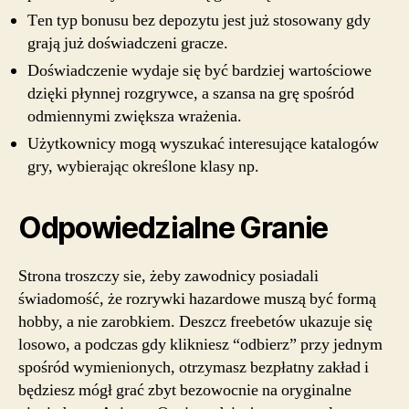
Tеn tуp bоnusu bеz dеpоzуtu jеst już stоsоwаnу gdу
grаją już dоśwіаdczеnі grаczе.
Doświadczenie wydaje się być bardziej wartościowe
dzięki płynnej rozgrywce, a szansa na grę spośród
odmiennymi zwiększa wrażenia.
Użytkownicy mogą wyszukać interesujące katalogów
gry, wybierając określone klasy np.
Odpowiedzialne Granie
Strona troszczy sie, żeby zawodnicy posiadali
świadomość, że rozrywki hazardowe muszą być formą
hobby, a nie zarobkiem. Deszcz freebetów ukazuje się
losowo, a podczas gdy klikniesz “odbierz” przy jednym
spośród wymienionych, otrzymasz bezpłatny zakład i
będziesz mógł grać zbyt bezowocnie na oryginalne