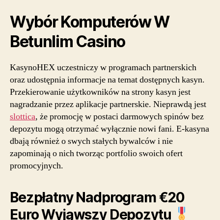
Wybór Komputerów W
Betunlim Casino
KasynoHEX uczestniczy w programach partnerskich
oraz udostępnia informacje na temat dostępnych kasyn.
Przekierowanie użytkowników na strony kasyn jest
nagradzanie przez aplikacje partnerskie. Nieprawdą jest
slottica
, że promocję w postaci darmowych spinów bez
depozytu mogą otrzymać wyłącznie nowi fani. E-kasyna
dbają również o swych stałych bywalców i nie
zapominają o nich tworząc portfolio swoich ofert
promocyjnych.
Bezpłatny Nadprogram €20
Euro Wyjąwszy Depozytu