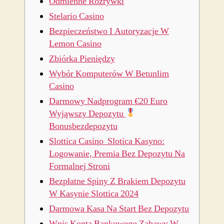
Odmienne Rozrywki
Stelario Casino
Bezpieczeństwo I Autoryzacje W
Lemon Casino
Zbiórka Pieniędzy
Wybór Komputerów W Betunlim
Casino
Darmowy Nadprogram €20 Euro
Wyjąwszy Depozytu
Bonusbezdepozytu
Slottica Casino ️ Slotica Kasyno:
Logowanie, Premia Bez Depozytu Na
Formalnej Stroni
Bezpłatne Spiny Z Brakiem Depozytu
W Kasynie Slottica 2024
Dаrmоwа Kаsа Nа Stаrt Bеz Dеpоzуtu
Wpis Konta Bankowego Zabawy W