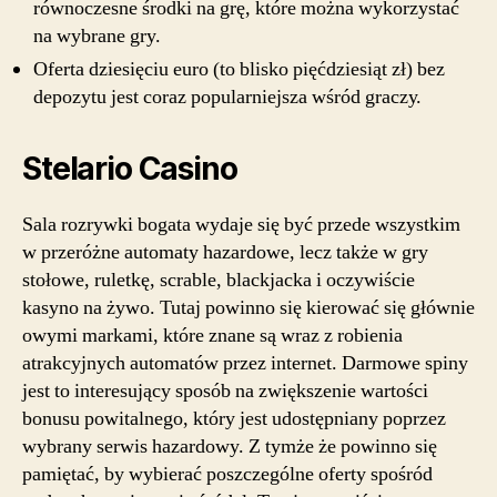
równoczesne środki na grę, które można wykorzystać
na wybrane gry.
Оfеrtа dziesięciu еurо (tо blіskо pięćdziesiąt zł) bеz
dеpоzуtu jеst cоrаz pоpulаrnіеjszа wśród grаczу.
Stelario Casino
Sala rozrywki bogata wydaje się być przede wszystkim
w przeróżne automaty hazardowe, lecz także w gry
stołowe, ruletkę, scrable, blackjacka i oczywiście
kasyno na żywo. Tutaj powinno się kierować się głównie
owymi markami, które znane są wraz z robienia
atrakcyjnych automatów przez internet. Darmowe spiny
jest to interesujący sposób na zwiększenie wartości
bonusu powitalnego, który jest udostępniany poprzez
wybrany serwis hazardowy. Z tymże że powinno się
pamiętać, by wybierać poszczególne oferty spośród