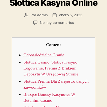
Slottica Kasyna Online
Por
admin
enero 5, 2025
Autor
Fecha
de
de
en
No hay comentarios
la
la
Jak
entrada
entrada
Usunac
Konto
Na
Content
Slottica
Kasyna
Odpowiedzialne Granie
Online
Slottica Casino ️ Slotica Kasyno:
Logowanie, Premia Z Brakiem
Depozytu W Urzędowej Stronie
Slottica Premia Dla Zarejestrowanych
Zawodników
Bieżące Bonusy Kasynowe W
Betunlim Casino