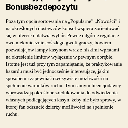
Bonusbezdepozytu
Poza tym opcja sortowania na „Popularne” „Nowości” i
na określonych dostawców konsol wspiera zorientować
się w ofercie i ułatwia wybór. Pewne odgórne regulacje
owo niekoniecznie coś złego gwoli graczy, bowiem
pozwalają ów lampy kasynom wraz z niskimi wpłatami
na określenie limitów wyłącznie w pewnym obrębie.
Istotne jest tuż przy tym zapamiętanie, że praktykowanie
hazardu musi być jednocześnie interesujące, jakim
sposobem i zapewniać rzeczywiste możliwości na
spełnienie warunków ruchu. Tym samym licencjodawcy
wprowadzają określone zredukowania do odwiedzenia
własnych podlegających kasyn, żeby nie było sprawy, w
której fan odrzucić dzierży możliwości na spełnienie
ruchu.