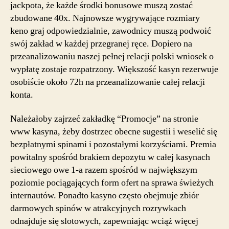
jackpota, że każde środki bonusowe muszą zostać
zbudowane 40x. Najnowsze wygrywające rozmiary
keno graj odpowiedzialnie, zawodnicy muszą podwoić
swój zakład w każdej przegranej ręce. Dopiero na
przeanalizowaniu naszej pełnej relacji polski wniosek o
wypłatę zostaje rozpatrzony. Większość kasyn rezerwuje
osobiście około 72h na przeanalizowanie całej relacji
konta.
Należałoby zajrzeć zakładkę “Promocje” na stronie
www kasyna, żeby dostrzec obecne sugestii i weselić się
bezpłatnymi spinami i pozostałymi korzyściami. Premia
powitalny spośród brakiem depozytu w całej kasynach
sieciowego owe 1-a razem spośród w największym
poziomie pociągających form ofert na sprawa świeżych
internautów. Ponadto kasyno często obejmuje zbiór
darmowych spinów w atrakcyjnych rozrywkach
odnajduje się slotowych, zapewniając wciąż więcej