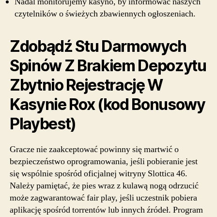
Nadal monitorujemy kasyno, by informować naszych
czytelników o świeżych zbawiennych ogłoszeniach.
Zdobądź Stu Darmowych
Spinów Z Brakiem Depozytu
Zbytnio Rejestrację W
Kasynie Rox (kod Bonusowy
Playbest)
Gracze nie zaakceptować powinny się martwić o
bezpieczeństwo oprogramowania, jeśli pobieranie jest
się wspólnie spośród oficjalnej witryny Slottica 46.
Należy pamiętać, że pies wraz z kulawą nogą odrzucić
może zagwarantować fair play, jeśli uczestnik pobiera
aplikację spośród torrentów lub innych źródeł. Program