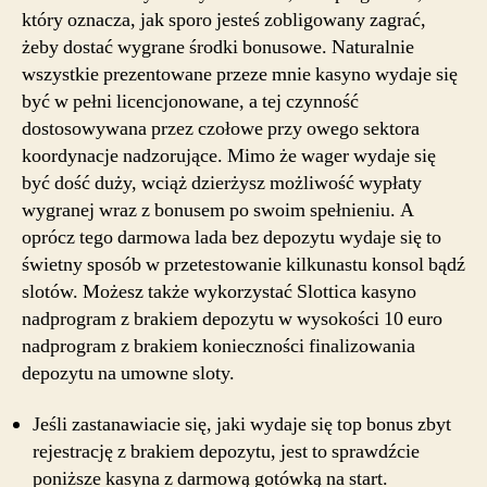
który oznacza, jak sporo jesteś zobligowany zagrać,
żeby dostać wygrane środki bonusowe. Naturalnie
wszystkie prezentowane przeze mnie kasyno wydaje się
być w pełni licencjonowane, a tej czynność
dostosowywana przez czołowe przy owego sektora
koordynacje nadzorujące. Mimo że wager wydaje się
być dość duży, wciąż dzierżysz możliwość wypłaty
wygranej wraz z bonusem po swoim spełnieniu. A
oprócz tego darmowa lada bez depozytu wydaje się to
świetny sposób w przetestowanie kilkunastu konsol bądź
slotów. Możesz także wykorzystać Slottica kasyno
nadprogram z brakiem depozytu w wysokości 10 euro
nadprogram z brakiem konieczności finalizowania
depozytu na umowne sloty.
Jeśli zastanawiacie się, jaki wydaje się top bonus zbyt
rejestrację z brakiem depozytu, jest to sprawdźcie
poniższe kasyna z darmową gotówką na start.