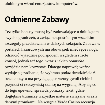
ulubionym wśród entuzjastów komputerów.
Odmienne Zabawy
Też tylko bonusy muszą być zadowalające u dołu kątem
swych ograniczeń, a związane spośród tym wszelkim
szczegóły przedstawiam w dalszych sekcjach. Zabawa w
portalach hazardowych ma obowiązek mieć ręce i nogi,
odrzucić wyłącznie pod spodem względem stricte
konsol, jednak też tego, wraz z jakich bonusów
przyjdzie nam korzystać. Dlatego naprawdę ważne
wydaje się zadbanie, że wybrana podaż dwadzieścia €
bez depozytu ma przyciągające wzory gwoli ciebie i
przynosi ci rzeczywistą szansę na wygraną. Aby się co
do tego upewnić, sprawdź poniższy tekst, gdzie
dogłębnie tłumaczę wszystkie materie związane wraz z
danymi promkami. Na wstępie Verde Casino recenzja