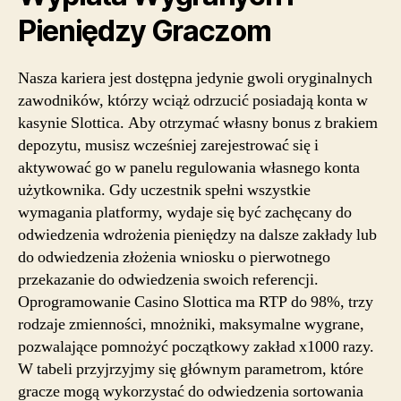
Pieniędzy Graczom
Nasza kariera jest dostępna jedynie gwoli oryginalnych
zawodników, którzy wciąż odrzucić posiadają konta w
kasynie Slottica. Aby otrzymać własny bonus z brakiem
depozytu, musisz wcześniej zarejestrować się i
aktywować go w panelu regulowania własnego konta
użytkownika. Gdy uczestnik spełni wszystkie
wymagania platformy, wydaje się być zachęcany do
odwiedzenia wdrożenia pieniędzy na dalsze zakłady lub
do odwiedzenia złożenia wniosku o pierwotnego
przekazanie do odwiedzenia swoich referencji.
Oprogramowanie Casino Slottica ma RTP do 98%, trzy
rodzaje zmienności, mnożniki, maksymalne wygrane,
pozwalające pomnożyć początkowy zakład x1000 razy.
W tabeli przyjrzyjmy się głównym parametrom, które
gracze mogą wykorzystać do odwiedzenia sortowania