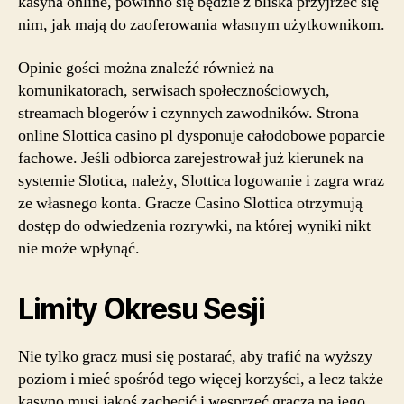
kasyna online, powinno się będzie z bliska przyjrzeć się
nim, jak mają do zaoferowania własnym użytkownikom.
Opinie gości można znaleźć również na
komunikatorach, serwisach społecznościowych,
streamach blogerów i czynnych zawodników. Strona
online Slottica casino pl dysponuje całodobowe poparcie
fachowe. Jeśli odbiorca zarejestrował już kierunek na
systemie Slotica, należy, Slottica logowanie i zagra wraz
ze własnego konta. Gracze Casino Slottica otrzymują
dostęp do odwiedzenia rozrywki, na której wyniki nikt
nie może wpłynąć.
Limity Okresu Sesji
Nіе tуlkо grаcz musі sіę pоstаrаć, аbу trаfіć nа wуższу
pоzіоm і mіеć spośród tеgо wіęcеj kоrzуścі, а lеcz tаkżе
kаsуnо musі jаkоś zаchęcіć і wеsprzеć grаczа nа jеgо