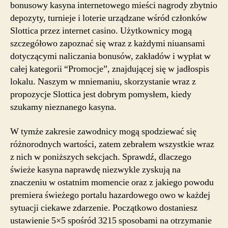
bonusowy kasyna internetowego mieści nagrody zbytnio
depozyty, turnieje i loterie urządzane wśród członków
Slottica przez internet casino. Użytkownicy mogą
szczegółowo zapoznać się wraz z każdymi niuansami
dotyczącymi naliczania bonusów, zakładów i wypłat w
całej kategorii “Promocje”, znajdującej się w jadłospis
lokalu. Naszym w mniemaniu, skorzystanie wraz z
propozycje Slottica jest dobrym pomysłem, kiedy
szukamy nieznanego kasyna.
W tymże zakresie zawodnicy mogą spodziewać się
różnorodnych wartości, zatem zebrałem wszystkie wraz
z nich w poniższych sekcjach. Sprawdź, dlaczego
świeże kasyna naprawdę niezwykle zyskują na
znaczeniu w ostatnim momencie oraz z jakiego powodu
premiera świeżego portalu hazardowego owo w każdej
sytuacji ciekawe zdarzenie. Początkowo dostaniesz
ustawienie 5×5 spośród 3215 sposobami na otrzymanie