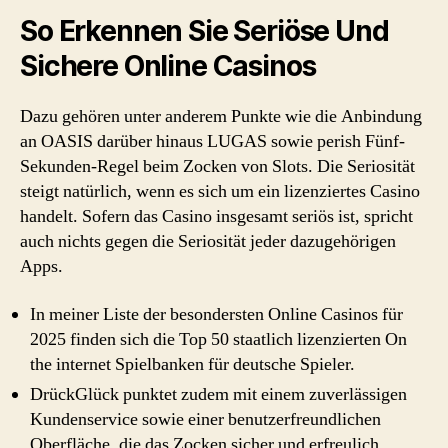
So Erkennen Sie Seriöse Und
Sichere Online Casinos
Dazu gehören unter anderem Punkte wie die Anbindung
an OASIS darüber hinaus LUGAS sowie perish Fünf-
Sekunden-Regel beim Zocken von Slots. Die Seriosität
steigt natürlich, wenn es sich um ein lizenziertes Casino
handelt. Sofern das Casino insgesamt seriös ist, spricht
auch nichts gegen die Seriosität jeder dazugehörigen
Apps.
In meiner Liste der besondersten Online Casinos für
2025 finden sich die Top 50 staatlich lizenzierten On
the internet Spielbanken für deutsche Spieler.
DrückGlück punktet zudem mit einem zuverlässigen
Kundenservice sowie einer benutzerfreundlichen
Oberfläche, die das Zocken sicher und erfreulich