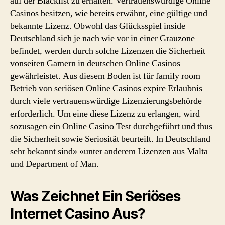
auf der Blacklist zu erhalten. Vertrauenswürdige Online
Casinos besitzen, wie bereits erwähnt, eine gültige und
bekannte Lizenz. Obwohl das Glücksspiel inside
Deutschland sich je nach wie vor in einer Grauzone
befindet, werden durch solche Lizenzen die Sicherheit
vonseiten Gamern in deutschen Online Casinos
gewährleistet. Aus diesem Boden ist für family room
Betrieb von seriösen Online Casinos expire Erlaubnis
durch viele vertrauenswürdige Lizenzierungsbehörde
erforderlich. Um eine diese Lizenz zu erlangen, wird
sozusagen ein Online Casino Test durchgeführt und thus
die Sicherheit sowie Seriosität beurteilt. In Deutschland
sehr bekannt sind» «unter anderem Lizenzen aus Malta
und Department of Man.
Was Zeichnet Ein Seriöses
Internet Casino Aus?