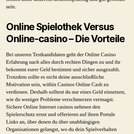
sein.
Online Spielothek Versus
Online-casino – Die Vorteile
Bei unseren Testkandidaten geht der Online Casino
Erfahrung nach alles durch rechten Dingen zu und ihr
bekommt eurer Geld bestimmt und sicher ausgezahlt.
Trotzdem sollte es nicht deine ausschließliche
Motivation sein, within Casinos Online Cash zu
verdienen. Deshalb solltest du nur eines Geld einsetzen,
wie du weniger Probleme verschmerzen vermagst.
Sichere Online Internet casinos nehmen den
Spielerschutz ernst und offerieren auf ihren Portale
Links an, über denen du über unabhängigen
Organisationen gelangst, wo du dein Spielverhalten