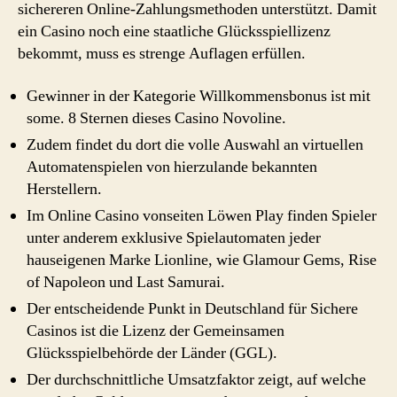
sichereren Online-Zahlungsmethoden unterstützt. Damit
ein Casino noch eine staatliche Glücksspiellizenz
bekommt, muss es strenge Auflagen erfüllen.
Gewinner in der Kategorie Willkommensbonus ist mit
some. 8 Sternen dieses Casino Novoline.
Zudem findet du dort die volle Auswahl an virtuellen
Automatenspielen von hierzulande bekannten
Herstellern.
Im Online Casino vonseiten Löwen Play finden Spieler
unter anderem exklusive Spielautomaten jeder
hauseigenen Marke Lionline, wie Glamour Gems, Rise
of Napoleon und Last Samurai.
Der entscheidende Punkt in Deutschland für Sichere
Casinos ist die Lizenz der Gemeinsamen
Glücksspielbehörde der Länder (GGL).
Der durchschnittliche Umsatzfaktor zeigt, auf welche