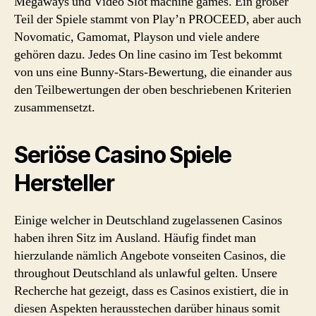
Megaways und Video Slot machine games. Ein großer
Teil der Spiele stammt von Play’n PROCEED, aber auch
Novomatic, Gamomat, Playson und viele andere
gehören dazu. Jedes On line casino im Test bekommt
von uns eine Bunny-Stars-Bewertung, die einander aus
den Teilbewertungen der oben beschriebenen Kriterien
zusammensetzt.
Seriöse Casino Spiele
Hersteller
Einige welcher in Deutschland zugelassenen Casinos
haben ihren Sitz im Ausland. Häufig findet man
hierzulande nämlich Angebote vonseiten Casinos, die
throughout Deutschland als unlawful gelten. Unsere
Recherche hat gezeigt, dass es Casinos existiert, die in
diesen Aspekten herausstechen darüber hinaus somit