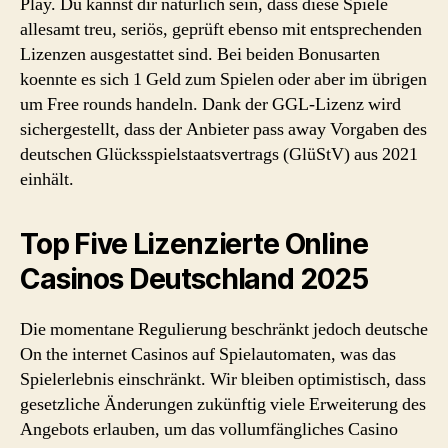
Play. Du kannst dir natürlich sein, dass diese Spiele
allesamt treu, seriös, geprüft ebenso mit entsprechenden
Lizenzen ausgestattet sind. Bei beiden Bonusarten
koennte es sich 1 Geld zum Spielen oder aber im übrigen
um Free rounds handeln. Dank der GGL-Lizenz wird
sichergestellt, dass der Anbieter pass away Vorgaben des
deutschen Glücksspielstaatsvertrags (GlüStV) aus 2021
einhält.
Top Five Lizenzierte Online
Casinos Deutschland 2025
Die momentane Regulierung beschränkt jedoch deutsche
On the internet Casinos auf Spielautomaten, was das
Spielerlebnis einschränkt. Wir bleiben optimistisch, dass
gesetzliche Änderungen zukünftig viele Erweiterung des
Angebots erlauben, um das vollumfängliches Casino