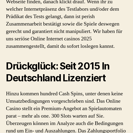
Webseite finden, danach klickt drauf. Wenn ihr zu
welcher Internetpräsenz des Testlabors und/oder dem
Prädikat des Tests gelangt, dann ist perish
Zusammenarbeit bestätigt sowie die Spiele deswegen
gerecht und garantiert nicht manipuliert. Wir haben für
uns seriöse Online Internet casinos 2025
zusammengestellt, damit du sofort loslegen kannst.
Drückglück: Seit 2015 In
Deutschland Lizenziert
Hinzu kommen hundred Cash Spins, unter denen keine
Umsatzbedingungen vorgeschrieben sind. Das Online
Casino stellt ein Premium-Angebot an Spielautomaten
parat – mehr als one. 300 Slots warten auf Sie.
Überzeugen können im Analyze auch die Bedingungen
rund um Ein- und Auszahlungen. Das Zahlungsportfolio