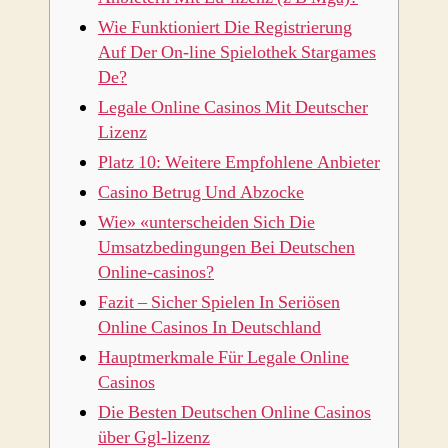
Wie Funktioniert Die Registrierung
Auf Der On-line Spielothek Stargames
De?
Legale Online Casinos Mit Deutscher
Lizenz
Platz 10: Weitere Empfohlene Anbieter
Casino Betrug Und Abzocke
Wie» «unterscheiden Sich Die
Umsatzbedingungen Bei Deutschen
Online-casinos?
Fazit – Sicher Spielen In Seriösen
Online Casinos In Deutschland
Hauptmerkmale Für Legale Online
Casinos
Die Besten Deutschen Online Casinos
über Ggl-lizenz