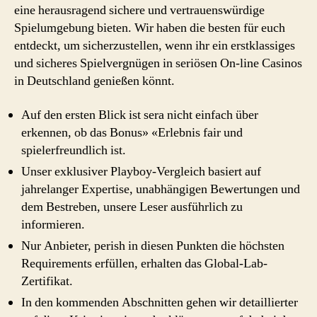
eine herausragend sichere und vertrauenswürdige
Spielumgebung bieten. Wir haben die besten für euch
entdeckt, um sicherzustellen, wenn ihr ein erstklassiges
und sicheres Spielvergnügen in seriösen On-line Casinos
in Deutschland genießen könnt.
Auf den ersten Blick ist sera nicht einfach über
erkennen, ob das Bonus» «Erlebnis fair und
spielerfreundlich ist.
Unser exklusiver Playboy-Vergleich basiert auf
jahrelanger Expertise, unabhängigen Bewertungen und
dem Bestreben, unsere Leser ausführlich zu
informieren.
Nur Anbieter, perish in diesen Punkten die höchsten
Requirements erfüllen, erhalten das Global-Lab-
Zertifikat.
In den kommenden Abschnitten gehen wir detaillierter