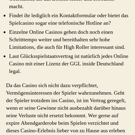
macht.
Findet ihr lediglich ein Kontaktformular oder bietet das
Spielcasino sogar eine telefonische Hotline an?
Einzelne Online Casinos gehen doch noch einen
Schritttempo weiter und bereithalten sehr hohe
Limitations, die auch für High Roller interessant sind.
Laut Glücksspielstaatsvertrag ist natürlich jedes Online
Casino mit einer Lizenz der GGL inside Deutschland
legal.
Da das Casino sich nicht dazu verpflichtet,
Vermögensinteressen der Spieler wahrzunehmen. Geht
der Spieler trotzdem ins Casino, ist im Vertrag geregelt,
wenn er seine Gewinne nicht ausbezahlt darüber hinaus
seine Verluste nicht ersetzt bekommt. Wer gerne auf
expire Abendgarderobe beim Spielen verzichtet und
dieses Casino-Erlebnis lieber von zu Hause aus erleben